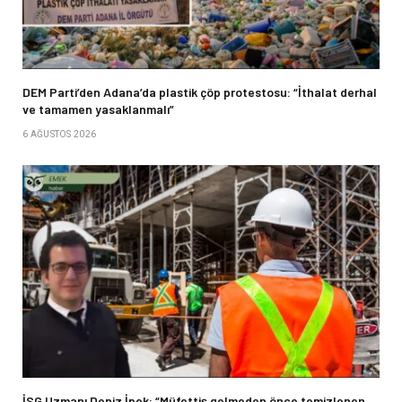
DEM Parti’den Adana’da plastik çöp protestosu: “İthalat derhal
ve tamamen yasaklanmalı”
6 AĞUSTOS 2026
İSG Uzmanı Deniz İpek: “Müfettiş gelmeden önce temizlenen