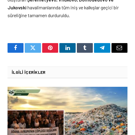
Jukovski
havalimanlarında tüm iniş ve kalkışlar geçici bir
süreliğine tamamen durduruldu.
Facebook
Twitter
Pinterest
LinkedIn
Tumblr
Telegram
Email
İLGILI İÇERIKLER