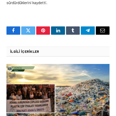
sürdürdüklerini kaydetti.
Facebook
Twitter
Pinterest
LinkedIn
Tumblr
Telegram
Email
İLGILI İÇERIKLER