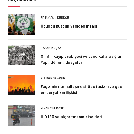
ERTUĞRUL KÜRKÇÜ
Üçüncü kutbun yeniden inşası
HAKAN KOÇAK
Sınıfın kayıp asabiyesi ve sendikal arayışlar :
Yapı, dönem, duygular
VOLKAN YARAŞIR
Faşizmin normalleşmesi: Geç faşizm ve geç
emperyalizm ilişkisi
KIVANÇ ELIAÇIK
ILO 193 ve algoritmanın zincirleri