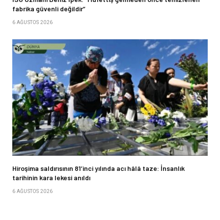
fabrika güvenli değildir”
6 AĞUSTOS 2026
Hiroşima saldırısının 81’inci yılında acı hâlâ taze: İnsanlık
tarihinin kara lekesi anıldı
6 AĞUSTOS 2026