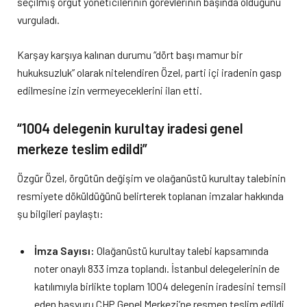
seçilmiş örgüt yöneticilerinin görevlerinin başında olduğunu
vurguladı.
Karşay karşıya kalınan durumu “dört başı mamur bir
hukuksuzluk” olarak nitelendiren Özel, parti içi iradenin gasp
edilmesine izin vermeyeceklerini ilan etti.
“1004 delegenin kurultay iradesi genel
merkeze teslim edildi”
Özgür Özel, örgütün değişim ve olağanüstü kurultay talebinin
resmiyete döküldüğünü belirterek toplanan imzalar hakkında
şu bilgileri paylaştı:
İmza Sayısı:
Olağanüstü kurultay talebi kapsamında
noter onaylı 833 imza toplandı. İstanbul delegelerinin de
katılımıyla birlikte toplam 1004 delegenin iradesini temsil
eden başvuru CHP Genel Merkezi’ne resmen teslim edildi.