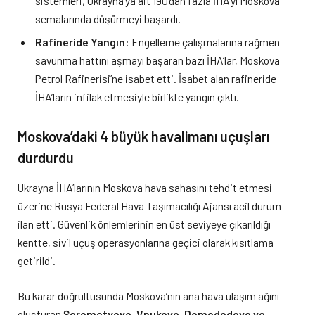
sistemleri, Ukrayna’ya ait 190’dan fazla İHA’yı Moskova
semalarında düşürmeyi başardı.
Rafineride Yangın:
Engelleme çalışmalarına rağmen
savunma hattını aşmayı başaran bazı İHA’lar, Moskova
Petrol Rafinerisi’ne isabet etti. İsabet alan rafineride
İHA’ların infilak etmesiyle birlikte yangın çıktı.
Moskova’daki 4 büyük havalimanı uçuşları
durdurdu
Ukrayna İHA’larının Moskova hava sahasını tehdit etmesi
üzerine Rusya Federal Hava Taşımacılığı Ajansı acil durum
ilan etti. Güvenlik önlemlerinin en üst seviyeye çıkarıldığı
kentte, sivil uçuş operasyonlarına geçici olarak kısıtlama
getirildi.
Bu karar doğrultusunda Moskova’nın ana hava ulaşım ağını
oluşturan
Şeremetyevo, Vnukovo, Domodedovo ve