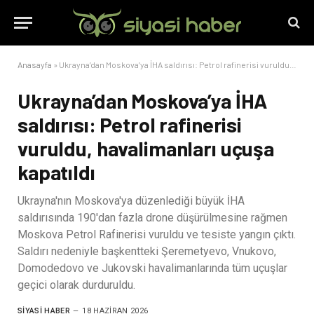
Anasayfa
»
Ukrayna’dan Moskova’ya İHA saldırısı: Petrol rafinerisi vuruldu, havalimanları uçuşa kapatıldı
Ukrayna’dan Moskova’ya İHA
saldırısı: Petrol rafinerisi
vuruldu, havalimanları uçuşa
kapatıldı
Ukrayna'nın Moskova'ya düzenlediği büyük İHA
saldırısında 190'dan fazla drone düşürülmesine rağmen
Moskova Petrol Rafinerisi vuruldu ve tesiste yangın çıktı.
Saldırı nedeniyle başkentteki Şeremetyevo, Vnukovo,
Domodedovo ve Jukovski havalimanlarında tüm uçuşlar
geçici olarak durduruldu.
SIYASI HABER
18 HAZIRAN 2026