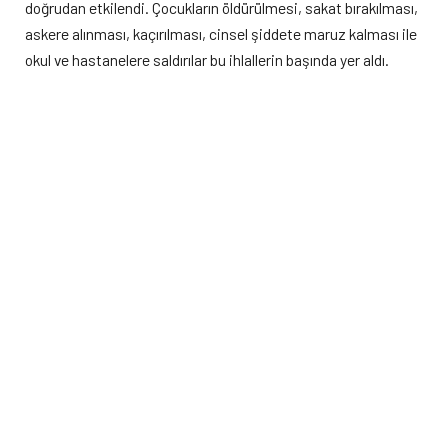
doğrudan etkilendi. Çocukların öldürülmesi, sakat bırakılması,
askere alınması, kaçırılması, cinsel şiddete maruz kalması ile
okul ve hastanelere saldırılar bu ihlallerin başında yer aldı.
Dünya genelinde en yüksek çocuk hakkı ihlalinin yaşandığı
bölgeler sırasıyla şöyle listelendi:
İşgal altındaki Filistin toprakları ve İsrail:
12 bin 445
ihlal
Demokratik Kongo Cumhuriyeti:
4 bin 114 ihlal
Nijerya:
2 bin 560 ihlal
Myanmar:
2 bin 203 ihlal
Somali:
2 bin 195 ihlal
Gazze ve Batı Şeria’daki korkunç tablo
Filistin topraklarındaki toplam 12 bin 445 ihlalin 5 bin 452’si