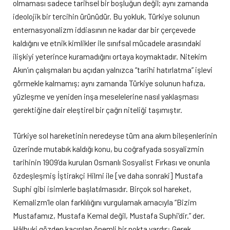
olmaması sadece tarihsel bir boşluğun değil; aynı zamanda
ideolojik bir tercihin ürünüdür. Bu yokluk, Türkiye solunun
enternasyonalizm iddiasının ne kadar dar bir çerçevede
kaldığını ve etnik kimlikler ile sınıfsal mücadele arasındaki
ilişkiyi yeterince kuramadığını ortaya koymaktadır. Nitekim
Akın’ın çalışmaları bu açıdan yalnızca “tarihi hatırlatma” işlevi
görmekle kalmamış; aynı zamanda Türkiye solunun hafıza,
yüzleşme ve yeniden inşa meselelerine nasıl yaklaşması
gerektiğine dair eleştirel bir çağrı niteliği taşımıştır.
Türkiye sol hareketinin neredeyse tüm ana akım bileşenlerinin
üzerinde mutabık kaldığı konu, bu coğrafyada sosyalizmin
tarihinin 1909’da kurulan Osmanlı Sosyalist Fırkası ve onunla
özdeşleşmiş İştirakçi Hilmi ile [ve daha sonraki] Mustafa
Suphi gibi isimlerle başlatılmasıdır. Birçok sol hareket,
Kemalizm’le olan farklılığını vurgulamak amacıyla “Bizim
Mustafamız, Mustafa Kemal değil, Mustafa Suphi’dir.” der.
Hâlbuki gözden kaçırılan önemli bir nokta vardır: Gerek