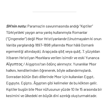
SH’nin notu:
Paramaz’ın savunmasında andığı “Kıptiler”
Türkiye’deki yaygın ama yanlış kullanımıyla Romanlar
(“Çingeneler”) değil Mısır Hristiyanlarıdır (Unutmayalım ki onun
Van’da yargılandığı 1897–1898 yıllarında Mısır hâlâ Osmanlı
egemenliği altındaydı). Arapçada qibṭ veya qubṭ, 7. yüzyıldan
itibaren Hıristiyan Mısırlılara verilen isimdir ve eski Yunanca
Αἴγυπτος / Aigyptos’tan ödünç alınmıştır. Yunanlılar Mısır
halkını, kendilerinden öğrenerek, böyle adlandırmışlardı.
Sonradan bütün Batı dillerinde Mısır için kullanılan Egypt,
Egypyte, Egipto, Ägypten gibi kelimeler de bu kökten gelir.
Kıptiler bugün bile Mısır nüfusunun yüzde 10 ile 15 arasında bir
kesimini ve ülkedeki en büyük dini azınlığı oluşturmaktadır.