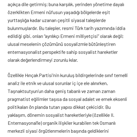
açıkça dile getirmiş; buna karşılık, yerinden yönetime dayalı
özerklikten Ermeni nüfusun yaşadığı bölgelerde eşit
yurttaşlığa kadar uzanan çeşitli siyasal taleplerde
bulunmuşlardır. Bu talepler, resmi Türk tarih yazımında iddia
edildiği gibi, onları “ayrılıkçı Ermeni milliyetçisi” olarak değil;
ulusal meselenin çözümünü sosyalizmle bütünleştiren
enternasyonalist perspektife sahip sosyalist hareketler
olarak değerlendirmeyi zorunlu kılar.
Özellikle Hınçak Partisi’nin kuruluş bildirgelerinde sınıf temelli
analiz ile etnik ve ulusal sorunlar iç içe ele alınırken,
Taşnaktsutyun’un daha geniş tabanlı ve zaman zaman
pragmatist eğilimler taşısa da sosyal adalet ve emek eksenli
politikaları ön planda tutan yapısı dikkat çekicidir. Bu
yaklaşım, dönemin sosyalist hareketleriyle (özellikle II.
Enternasyonal’le) organik ilişkiler kurabilen tek Osmanlı
merkezli siyasi örgütlenmelerin başında geldiklerini