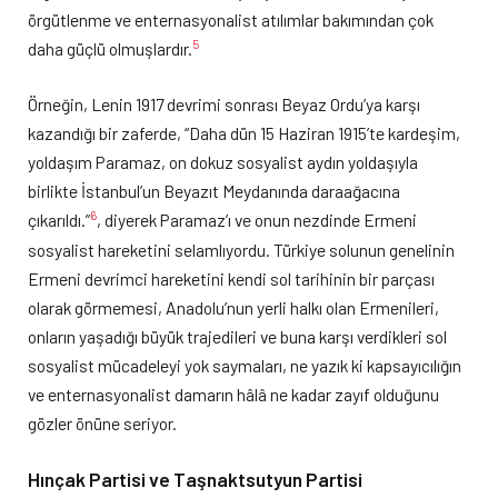
örgütlenme ve enternasyonalist atılımlar bakımından çok
5
daha güçlü olmuşlardır.
Örneğin, Lenin 1917 devrimi sonrası Beyaz Ordu’ya karşı
kazandığı bir zaferde, “Daha dün 15 Haziran 1915’te kardeşim,
yoldaşım Paramaz, on dokuz sosyalist aydın yoldaşıyla
birlikte İstanbul’un Beyazıt Meydanında daraağacına
6
çıkarıldı.”
, diyerek Paramaz’ı ve onun nezdinde Ermeni
sosyalist hareketini selamlıyordu. Türkiye solunun genelinin
Ermeni devrimci hareketini kendi sol tarihinin bir parçası
olarak görmemesi, Anadolu’nun yerli halkı olan Ermenileri,
onların yaşadığı büyük trajedileri ve buna karşı verdikleri sol
sosyalist mücadeleyi yok saymaları, ne yazık ki kapsayıcılığın
ve enternasyonalist damarın hâlâ ne kadar zayıf olduğunu
gözler önüne seriyor.
Hınçak Partisi ve Taşnaktsutyun Partisi