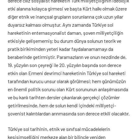
derece cılız sosyalist hareketin Türk milliyetçiliğinin ideolojik
etki alanına kolayca girmesi ve başta Kürt halkı olmak üzere
diğer etnik ve inançsal grupların sorunlarına çok uzun yıllar
duyarsız kalması olmuştur. Aynı zamanda Türkiye sol
hareketinin enternasyonalist damarı, şoven milliyetçiliğin
etkisiyle gelişememiş; bu durum dünya solunun teorik ve
pratik birikiminden yeteri kadar faydalanamamayı da
beraberinde getirmiştir. Paramazların ve onun nezdinde de,
19. yüzyılın son çeyreği ile 20. yüzyılın başında son derece
etkin olan Ermeni devrimci hareketinin Türkiye sol hareketi
tarafından kurucu unsur olarak görülmesi; hem günümüzün
en önemli politik sorunu olan Kürt sorununun anlaşılmasında
ve bu kanlı tarihten dersler çıkarılarak gerçekçi çözümler
getirilmesinde, hem de solun kendi içindeki milliyetçi-
şovenist kalıntılardan arınmasında son derece etkili olacaktır.
Türkiye sol tarihinin, etnik ve sınıfsal mücadelelerin
kesişimselliğini merkeze alan bir bilinçle yeniden