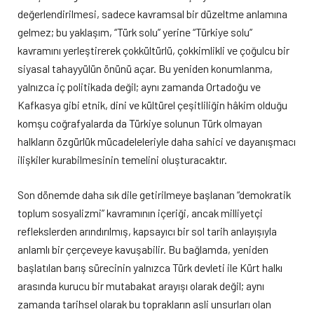
değerlendirilmesi, sadece kavramsal bir düzeltme anlamına
gelmez; bu yaklaşım, “Türk solu” yerine “Türkiye solu”
kavramını yerleştirerek çokkültürlü, çokkimlikli ve çoğulcu bir
siyasal tahayyülün önünü açar. Bu yeniden konumlanma,
yalnızca iç politikada değil; aynı zamanda Ortadoğu ve
Kafkasya gibi etnik, dini ve kültürel çeşitliliğin hâkim olduğu
komşu coğrafyalarda da Türkiye solunun Türk olmayan
halkların özgürlük mücadeleleriyle daha sahici ve dayanışmacı
ilişkiler kurabilmesinin temelini oluşturacaktır.
Son dönemde daha sık dile getirilmeye başlanan “demokratik
toplum sosyalizmi” kavramının içeriği, ancak milliyetçi
reflekslerden arındırılmış, kapsayıcı bir sol tarih anlayışıyla
anlamlı bir çerçeveye kavuşabilir. Bu bağlamda, yeniden
başlatılan barış sürecinin yalnızca Türk devleti ile Kürt halkı
arasında kurucu bir mutabakat arayışı olarak değil; aynı
zamanda tarihsel olarak bu toprakların asli unsurları olan