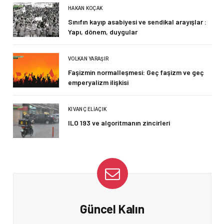
HAKAN KOÇAK
Sınıfın kayıp asabiyesi ve sendikal arayışlar :
Yapı, dönem, duygular
VOLKAN YARAŞIR
Faşizmin normalleşmesi: Geç faşizm ve geç
emperyalizm ilişkisi
KIVANÇ ELIAÇIK
ILO 193 ve algoritmanın zincirleri
Güncel Kalın