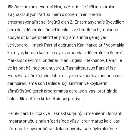
1887’de kurulan devrimci Hınçak Partisi ile 1890’da kurulan
Taşnaktsutyun Partisi, hem o dönemin en önemli
enternasyonalist sol örgütü olan 2. Enternasyonal’e üyeydiler;
hem de o dönemin güncel ideolojik ve teorik tartışmalarına
sosyalist bir perspektiften programlarında geniş yer
veriyorlardı. Hınçak Partisi doğrudan Karl Marx’a atıf yapmakla
kalmıyor, kurucu kadroları aynı zamanda o dönemin en önemli
Marksist devrimci önderleri olan Engels, Plekhanov, Lenin ile
de irtibat hâlinde bulunuyordu. Taşnaktsutyun Partisi ise
Hınçaklara göre içinde daha milliyetçi ve burjuva unsurları da
barındıran, ama son tahlilde işçi sınıfının ve köylülerin
sömürüsünü gerek programında gerekse siyasi pratiğinde
bolca dile getiren kitlesel bir sol partiydi.
Her iki parti (Hınçak ve Taşnaktsutyun), Ermenilerin Osmanlı
İmparatorluğu sınırları içerisinde yüzyıllardır maruz kaldıkları
sistematik ayrımcılığı ve dışlanmayı siyasal söylemlerinde