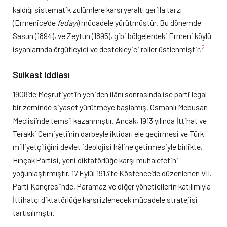
kaldığı sistematik zulümlere karşı yeraltı gerilla tarzı
(Ermenice’de
fedayi
) mücadele yürütmüştür. Bu dönemde
Sasun (1894), ve Zeytun (1895), gibi bölgelerdeki Ermeni köylü
2
isyanlarında örgütleyici ve destekleyici roller üstlenmiştir.
Suikast iddiası
1908’de Meşrutiyet’in yeniden ilânı sonrasında ise parti legal
bir zeminde siyaset yürütmeye başlamış, Osmanlı Mebusan
Meclisi’nde temsil kazanmıştır. Ancak, 1913 yılında İttihat ve
Terakki Cemiyeti’nin darbeyle iktidarı ele geçirmesi ve Türk
milliyetçiliğini devlet ideolojisi hâline getirmesiyle birlikte,
Hınçak Partisi, yeni diktatörlüğe karşı muhalefetini
yoğunlaştırmıştır. 17 Eylül 1913’te Köstence’de düzenlenen VII.
Parti Kongresi’nde, Paramaz ve diğer yöneticilerin katılımıyla
İttihatçı diktatörlüğe karşı izlenecek mücadele stratejisi
tartışılmıştır.