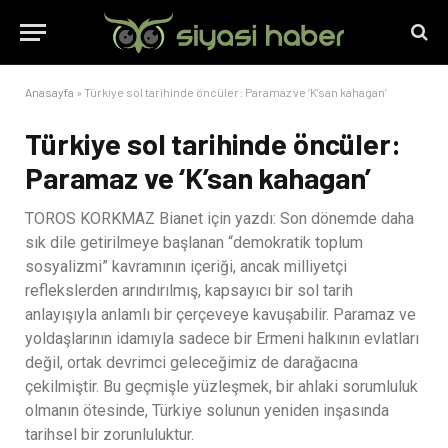
Anasayfa
»
Türkiye sol tarihinde öncüler: Paramaz ve ‘K’san kahagan’
Türkiye sol tarihinde öncüler:
Paramaz ve ‘K’san kahagan’
TOROS KORKMAZ Bianet için yazdı: Son dönemde daha
sık dile getirilmeye başlanan “demokratik toplum
sosyalizmi” kavramının içeriği, ancak milliyetçi
reflekslerden arındırılmış, kapsayıcı bir sol tarih
anlayışıyla anlamlı bir çerçeveye kavuşabilir. Paramaz ve
yoldaşlarının idamıyla sadece bir Ermeni halkının evlatları
değil, ortak devrimci geleceğimiz de darağacına
çekilmiştir. Bu geçmişle yüzleşmek, bir ahlaki sorumluluk
olmanın ötesinde, Türkiye solunun yeniden inşasında
tarihsel bir zorunluluktur.