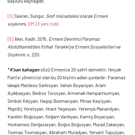
başvuru kaynağıdır.
[5]
Savran, Sungur.
Sınıf mücadelesi olarak Ermeni
soykırımı
,
DM 23 yeni.indd
[6]
Akın, Kadir. 2015.
Ermeni Devrimci Paramaz
Abdülhamid’den İttihat Terakki’ye Ermeni Sosyalistleri ve
Soykırım
, s. 220.
*
K’san kahagan
sözü Ermenice 20 şehit demektir. Hınçak
Partisi yöneticisi olan bu 20 kişinin adları şunlardır: Paramaz
lakaplı Matdeos Sarkisyan, Vahan Boyacıyan, Aram
Açıkbaşyan, Bedros Torosyan, Armenak Hampartsumyan,
Sımbat Kılıçyan, Hagop Basmacıyan, Minas Keşişyan,
Mıgırdiç Yeretsyan, Hrant Yegevyan, Yeremya Manandyan,
Karekin Boğosyan, Keğam Vanikyan, Karnig Boyacıyan,
Hovhannes Derğazaryan, Boğos Boğosyan, Murad Zakaryan,
Tovmas Tovmasyan, Abraham Muradyan, Yervant Topuzyan.