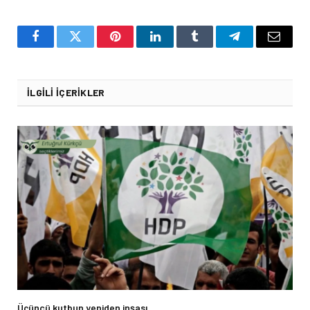
Facebook
Twitter
Pinterest
LinkedIn
Tumblr
Telegram
Email
İLGILI İÇERIKLER
Üçüncü kutbun yeniden inşası