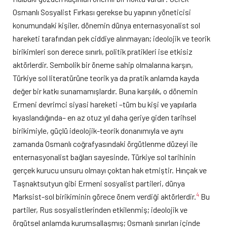
Osmanlı Sosyalist Fırkası gerekse bu yapının yöneticisi
konumundaki kişiler, dönemin dünya enternasyonalist sol
hareketi tarafından pek ciddiye alınmayan; ideolojik ve teorik
birikimleri son derece sınırlı, politik pratikleri ise etkisiz
aktörlerdir. Sembolik bir öneme sahip olmalarına karşın,
Türkiye sol literatürüne teorik ya da pratik anlamda kayda
değer bir katkı sunamamışlardır. Buna karşılık, o dönemin
Ermeni devrimci siyasi hareketi –tüm bu kişi ve yapılarla
kıyaslandığında– en az otuz yıl daha geriye giden tarihsel
birikimiyle, güçlü ideolojik-teorik donanımıyla ve aynı
zamanda Osmanlı coğrafyasındaki örgütlenme düzeyi ile
enternasyonalist bağları sayesinde, Türkiye sol tarihinin
gerçek kurucu unsuru olmayı çoktan hak etmiştir. Hınçak ve
Taşnaktsutyun gibi Ermeni sosyalist partileri, dünya
4
Marksist-sol birikiminin görece önem verdiği aktörlerdir.
Bu
partiler, Rus sosyalistlerinden etkilenmiş; ideolojik ve
örgütsel anlamda kurumsallaşmış; Osmanlı sınırları içinde