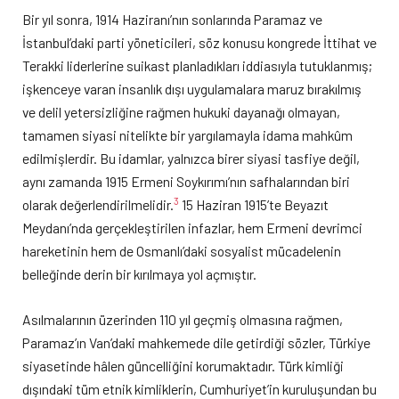
Bir yıl sonra, 1914 Haziranı’nın sonlarında Paramaz ve
İstanbul’daki parti yöneticileri, söz konusu kongrede İttihat ve
Terakki liderlerine suikast planladıkları iddiasıyla tutuklanmış;
işkenceye varan insanlık dışı uygulamalara maruz bırakılmış
ve delil yetersizliğine rağmen hukuki dayanağı olmayan,
tamamen siyasi nitelikte bir yargılamayla idama mahkûm
edilmişlerdir. Bu idamlar, yalnızca birer siyasi tasfiye değil,
aynı zamanda 1915 Ermeni Soykırımı’nın safhalarından biri
3
olarak değerlendirilmelidir.
15 Haziran 1915’te Beyazıt
Meydanı’nda gerçekleştirilen infazlar, hem Ermeni devrimci
hareketinin hem de Osmanlı’daki sosyalist mücadelenin
belleğinde derin bir kırılmaya yol açmıştır.
Asılmalarının üzerinden 110 yıl geçmiş olmasına rağmen,
Paramaz’ın Van’daki mahkemede dile getirdiği sözler, Türkiye
siyasetinde hâlen güncelliğini korumaktadır. Türk kimliği
dışındaki tüm etnik kimliklerin, Cumhuriyet’in kuruluşundan bu