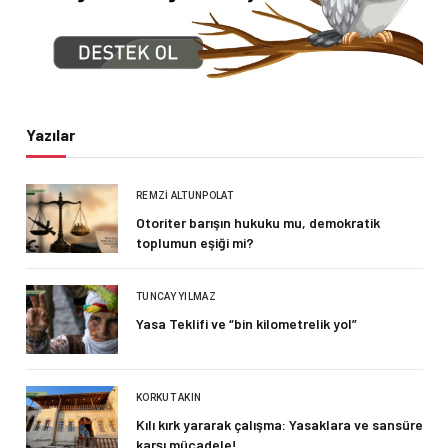
Yazılar
REMZI ALTUNPOLAT
Otoriter barışın hukuku mu, demokratik
toplumun eşiği mi?
TUNCAY YILMAZ
Yasa Teklifi ve “bin kilometrelik yol”
KORKUT AKIN
Kılı kırk yararak çalışma: Yasaklara ve sansüre
karşı mücadele!