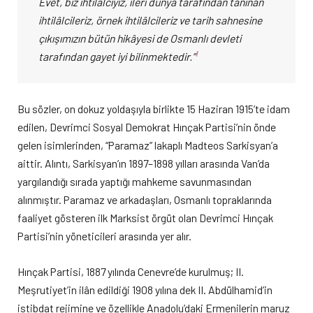
Evet, biz ihtilalciyiz, ileri dünya tarafından tanınan
ihtilâlcileriz, örnek ihtilâlcileriz ve tarih sahnesine
çıkışımızın bütün hikâyesi de Osmanlı devleti
1
tarafından gayet iyi bilinmektedir.”
Bu sözler, on dokuz yoldaşıyla birlikte 15 Haziran 1915’te idam
edilen, Devrimci Sosyal Demokrat Hınçak Partisi’nin önde
gelen isimlerinden, “Paramaz” lakaplı Madteos Sarkisyan’a
aittir. Alıntı, Sarkisyan’ın 1897–1898 yılları arasında Van’da
yargılandığı sırada yaptığı mahkeme savunmasından
alınmıştır. Paramaz ve arkadaşları, Osmanlı topraklarında
faaliyet gösteren ilk Marksist örgüt olan Devrimci Hınçak
Partisi’nin yöneticileri arasında yer alır.
Hınçak Partisi, 1887 yılında Cenevre’de kurulmuş; II.
Meşrutiyet’in ilân edildiği 1908 yılına dek II. Abdülhamid’in
istibdat rejimine ve özellikle Anadolu’daki Ermenilerin maruz