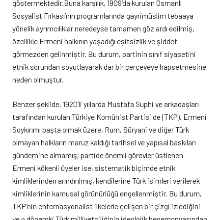
göstermektedir.Buna karşılık, 1909’da kurulan Osmanlı
Sosyalist Fırkası’nın programlarında gayrimüslim tebaaya
yönelik ayrımcılıklar neredeyse tamamen göz ardı edilmiş,
özellikle Ermeni halkının yaşadığı eşitsizlik ve şiddet
görmezden gelinmiştir. Bu durum, partinin sınıf siyasetini
etnik sorundan soyutlayarak dar bir çerçeveye hapsetmesine
neden olmuştur.
Benzer şekilde, 1920’li yıllarda Mustafa Suphi ve arkadaşları
tarafından kurulan Türkiye Komünist Partisi de (TKP), Ermeni
Soykırımı başta olmak üzere, Rum, Süryani ve diğer Türk
olmayan halkların maruz kaldığı tarihsel ve yapısal baskıları
gündemine almamış; partide önemli görevler üstlenen
Ermeni kökenli üyeler ise, sistematik biçimde etnik
kimliklerinden arındırılmış, kendilerine Türk isimleri verilerek
kimliklerinin kamusal görünürlüğü engellenmiştir. Bu durum,
TKP’nin enternasyonalist ilkelerle çelişen bir çizgi izlediğini
ve o dönemki Türk milliyetçiliğinin ideolojik hegemonyasından