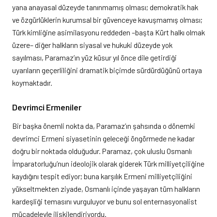
yana anayasal düzeyde tanınmamış olması; demokratik hak
ve özgürlüklerin kurumsal bir güvenceye kavuşmamış olması;
Türk kimliğine asimilasyonu reddeden –başta Kürt halkı olmak
üzere– diğer halkların siyasal ve hukuki düzeyde yok
sayılması, Paramaz’ın yüz küsur yıl önce dile getirdiği
uyarıların geçerliliğini dramatik biçimde sürdürdüğünü ortaya
koymaktadır.
Devrimci Ermeniler
Bir başka önemli nokta da, Paramaz’ın şahsında o dönemki
devrimci Ermeni siyasetinin geleceği öngörmede ne kadar
doğru bir noktada olduğudur. Paramaz, çok uluslu Osmanlı
İmparatorluğu’nun ideolojik olarak giderek Türk milliyetçiliğine
kaydığını tespit ediyor; buna karşılık Ermeni milliyetçiliğini
yükseltmekten ziyade, Osmanlı içinde yaşayan tüm halkların
kardeşliği temasını vurguluyor ve bunu sol enternasyonalist
mücadeleyle ilişkilendiriyordu.