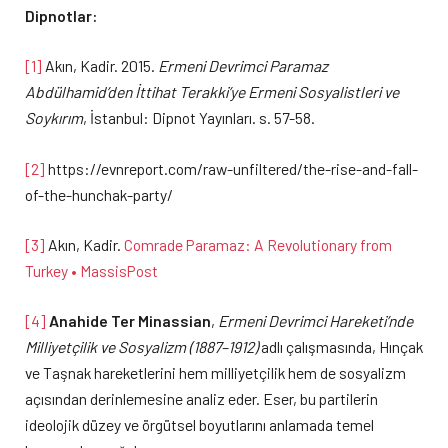
Dipnotlar:
[1]
Akın, Kadir. 2015.
Ermeni Devrimci Paramaz
Abdülhamid’den İttihat Terakki’ye Ermeni Sosyalistleri ve
Soykırım
, İstanbul: Dipnot Yayınları. s. 57-58.
[2]
https://evnreport.com/raw-unfiltered/the-rise-and-fall-
of-the-hunchak-party/
[3]
Akın, Kadir.
Comrade Paramaz: A Revolutionary from
Turkey • MassisPost
[4]
Anahide Ter Minassian
,
Ermeni Devrimci Hareketi’nde
Milliyetçilik ve Sosyalizm (1887–1912)
adlı çalışmasında, Hınçak
ve Taşnak hareketlerini hem milliyetçilik hem de sosyalizm
açısından derinlemesine analiz eder. Eser, bu partilerin
ideolojik düzey ve örgütsel boyutlarını anlamada temel