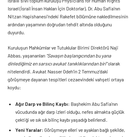
İsrailli sivil toplum kuruluşu Physicians for Human Rights
Israel (İsrail İnsan Hakları İçin Doktorlar), Dr. Abu Safia’nın
Nitzan Hapishanesi’ndeki Rakefet bölümüne nakledilmesinin
ardından yaşamının doğrudan tehdit altında olduğunu
duyurdu.
Kuruluşun Mahkûmlar ve Tutuklular Birimi Direktörü Naji
Abbas, yaşananları
“Savaşın başlangıcından bu yana
dinlediğimiz en sarsıcı avukat tanıklıklarından biri”
olarak
nitelendirdi. Avukat Nasser Odeh’in 2 Temmuz’daki
görüşmeye dayanan tespitleri cezaevindeki vahşeti ortaya
koydu:
Ağır Darp ve Bilinç Kaybı:
Başhekim Abu Safia’nın
vücudunda ağır darp izleri olduğu, nefes almakta güçlük
çektiği ve sık sık bilinç kaybı yaşadığı belirlendi.
Yeni Yaralar:
Görüşmeye elleri ve ayakları bağlı şekilde,