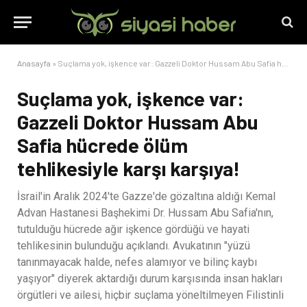
Anasayfa
»
Suçlama yok, işkence var: Gazzeli Doktor Hussam Abu Safia hücrede ölüm tehlikesiyle karşı karşıya!
Suçlama yok, işkence var:
Gazzeli Doktor Hussam Abu
Safia hücrede ölüm
tehlikesiyle karşı karşıya!
İsrail'in Aralık 2024'te Gazze'de gözaltına aldığı Kemal
Advan Hastanesi Başhekimi Dr. Hussam Abu Safia'nın,
tutulduğu hücrede ağır işkence gördüğü ve hayati
tehlikesinin bulunduğu açıklandı. Avukatının "yüzü
tanınmayacak halde, nefes alamıyor ve bilinç kaybı
yaşıyor" diyerek aktardığı durum karşısında insan hakları
örgütleri ve ailesi, hiçbir suçlama yöneltilmeyen Filistinli