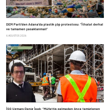
DEM Parti’den Adana’da plastik çöp protestosu: “İthalat derhal
ve tamamen yasaklanmalı”
6 AĞUSTOS 2026
İSG Uzmanı Deniz İpek: “Müfettiş gelmeden önce temizlenen