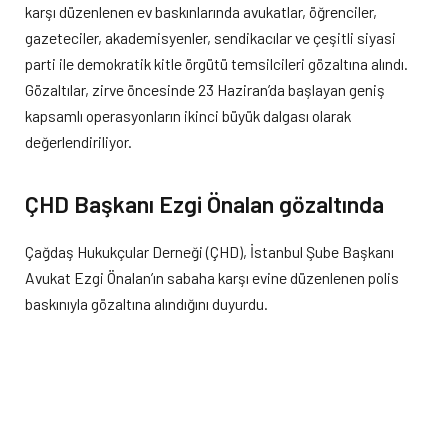
karşı düzenlenen ev baskınlarında avukatlar, öğrenciler,
gazeteciler, akademisyenler, sendikacılar ve çeşitli siyasi
parti ile demokratik kitle örgütü temsilcileri gözaltına alındı.
Gözaltılar, zirve öncesinde 23 Haziran’da başlayan geniş
kapsamlı operasyonların ikinci büyük dalgası olarak
değerlendiriliyor.
ÇHD Başkanı Ezgi Önalan gözaltında
Çağdaş Hukukçular Derneği (ÇHD), İstanbul Şube Başkanı
Avukat Ezgi Önalan’ın sabaha karşı evine düzenlenen polis
baskınıyla gözaltına alındığını duyurdu.
Dernek tarafından yapılan açıklamada, Önalan ile birlikte çok
sayıda müvekkilinin de gözaltına alındığı belirtilerek, “NATO’ya
dikensiz gül bahçesi vadeden siyasi operasyonlara son
verilsin” denildi.