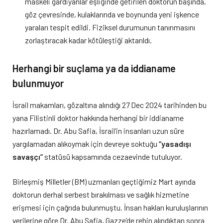
maskeli gardiyanlar eşliğinde getirilen doktorun başında,
göz çevresinde, kulaklarında ve boynunda yeni işkence
yaraları tespit edildi. Fiziksel durumunun tanınmasını
zorlaştıracak kadar kötüleştiği aktarıldı.
Herhangi bir suçlama ya da iddianame
bulunmuyor
İsrail makamları, gözaltına alındığı 27 Dec 2024 tarihinden bu
yana Filistinli doktor hakkında herhangi bir iddianame
hazırlamadı. Dr. Abu Safia, İsrail’in insanları uzun süre
yargılamadan alıkoymak için devreye soktuğu
“yasadışı
savaşçı”
statüsü kapsamında cezaevinde tutuluyor.
Birleşmiş Milletler (BM) uzmanları geçtiğimiz Mart ayında
doktorun derhal serbest bırakılması ve sağlık hizmetine
erişmesi için çağrıda bulunmuştu. İnsan hakları kuruluşlarının
verilerine göre Dr. Abu Safia, Gazze’de rehin alındıktan sonra