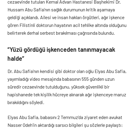
cezaevinde tutulan Kemal Advan Hastanesi Başhekimi Dr.
Hussam Abu Safia’nın sağlık durumunun kritik aşamaya
geldiği açıklandı. Ailesi ve insan hakları örgütleri, ağır işkence
gören Filistinli doktorun hayatının acil tehlike altında olduğunu
belirterek derhal serbest bırakılması çağrısında bulundu.
“Yüzü gördüğü işkenceden tanınmayacak
halde”
Dr. Abu Safia’nın kendisi gibi doktor olan oğlu Elyas Abu Safia,
yayımladığı video mesajında babasının 555 günden uzun
süredir cezaevinde tutulduğunu, yüksek güvenlikli bir
hapishanede tek kişilik hücreye alınarak ağır işkenceye maruz
bırakıldığını söyledi.
Elyas Abu Safia, babasını 2 Temmuz’da ziyaret eden avukat
Nasser Odeh’in aktardığı sarsıcı bilgileri şu sözlerle paylaştı: