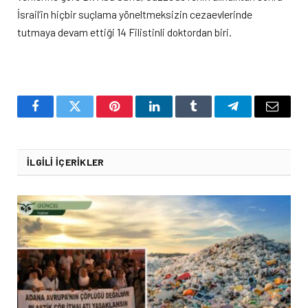
İsrail’in hiçbir suçlama yöneltmeksizin cezaevlerinde
tutmaya devam ettiği 14 Filistinli doktordan biri.
Facebook
Twitter
Pinterest
LinkedIn
Tumblr
Telegram
Email
İLGILI İÇERIKLER