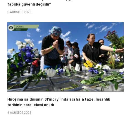
fabrika güvenli değildir”
6 AĞUSTOS 2026
Hiroşima saldırısının 81’inci yılında acı hâlâ taze: İnsanlık
tarihinin kara lekesi anıldı
6 AĞUSTOS 2026