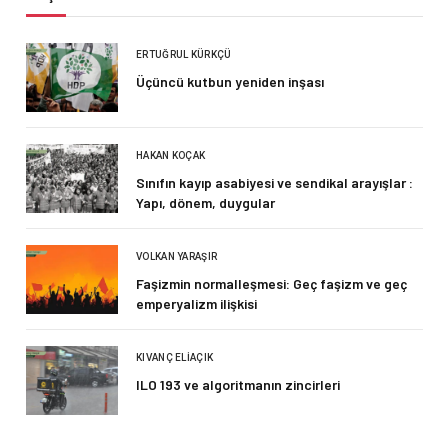
ERTUĞRUL KÜRKÇÜ
Üçüncü kutbun yeniden inşası
HAKAN KOÇAK
Sınıfın kayıp asabiyesi ve sendikal arayışlar :
Yapı, dönem, duygular
VOLKAN YARAŞIR
Faşizmin normalleşmesi: Geç faşizm ve geç
emperyalizm ilişkisi
KIVANÇ ELIAÇIK
ILO 193 ve algoritmanın zincirleri