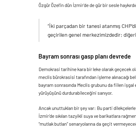
Özgür Özel’in dün İzmir’de de gür bir sesle haykırdı
“İki parçadan bir tanesi atanmış CHP’dir
geçirilen genel merkezimizdedir; diğeri
Bayram sonrası gasp planı devrede
Demokrasi tarihine kara bir leke olarak geçecek ol
meclis bürokrasisi tarafından işleme alınacağı belir
bayram sonrasında Meclis grubunu da fiilen işgal e
yürüyüşünü durdurabileceğini sanıyor.
Ancak unuttukları bir şey var: Bu parti dilekçelerl
İzmir’de sıkılan tazyikli suya ve barikatlara rağme
“mutlak butlan” senaryolarına da geçit vermeyeceğ