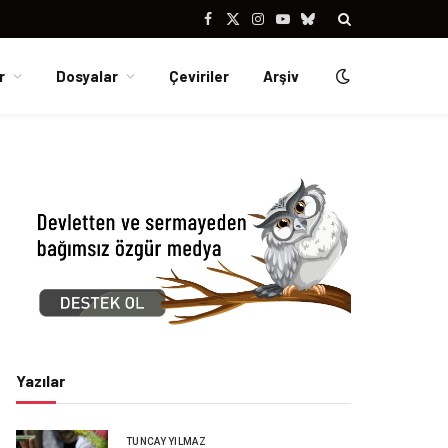
Facebook
X
Instagram
YouTube
Bluesky
(Twitter)
r
Dosyalar
Çeviriler
Arşiv
Yazılar
TUNCAY YILMAZ