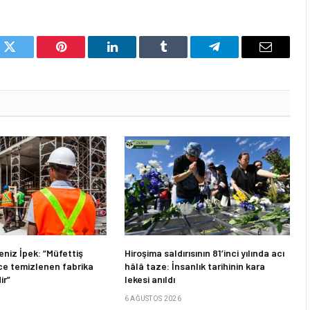
k
Twitter
Pinterest
LinkedIn
Tumblr
Telegram
Email
niz İpek: “Müfettiş
Hiroşima saldırısının 81’inci yılında acı
e temizlenen fabrika
hâlâ taze: İnsanlık tarihinin kara
ir”
lekesi anıldı
6 AĞUSTOS 2026