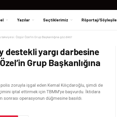
el
Yazılar
Seçtiklerimiz
Röportaj/Söyleşile
takviyesi: Özgür Özel’in Grup Başkanlığına göz dikti!
 destekli yargı darbesine
 Özel’in Grup Başkanlığına
polis zoruyla işgal eden Kemal Kılıçdaroğlu, şimdi de
imini iptal ettirmek için TBMM'ye başvurdu. İktidara
am sonrası operasyonun düğmesine basıldı.