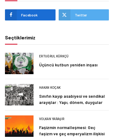
Facebook
Twitter
Seçtiklerimiz
ERTUĞRUL KÜRKÇÜ
Üçüncü kutbun yeniden inşası
HAKAN KOÇAK
Sınıfın kayıp asabiyesi ve sendikal
arayışlar : Yapı, dönem, duygular
VOLKAN YARAŞIR
Faşizmin normalleşmesi: Geç
faşizm ve geç emperyalizm ilişkisi