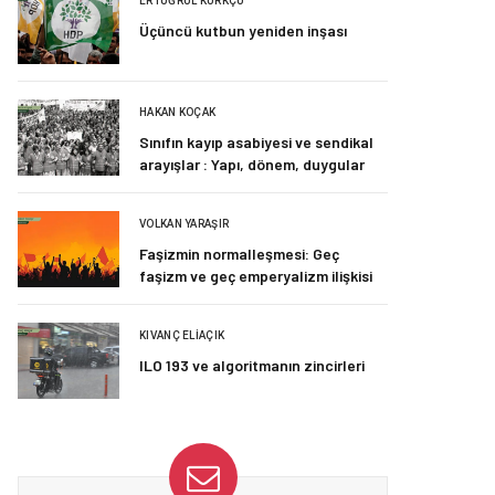
ERTUĞRUL KÜRKÇÜ
Üçüncü kutbun yeniden inşası
HAKAN KOÇAK
Sınıfın kayıp asabiyesi ve sendikal
arayışlar : Yapı, dönem, duygular
VOLKAN YARAŞIR
Faşizmin normalleşmesi: Geç
faşizm ve geç emperyalizm ilişkisi
KIVANÇ ELIAÇIK
ILO 193 ve algoritmanın zincirleri