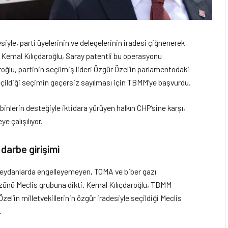
besiyle, parti üyelerinin ve delegelerinin iradesi çiğnenerek
 Kemal Kılıçdaroğlu, Saray patentli bu operasyonu
roğlu, partinin seçilmiş lideri Özgür Özel’in parlamentodaki
eçildiği seçimin geçersiz sayılması için TBMM’ye başvurdu.
nlerin desteğiyle iktidara yürüyen halkın CHP’sine karşı,
e çalışılıyor.
 darbe girişimi
meydanlarda engelleyemeyen, TOMA ve biber gazı
zünü Meclis grubuna dikti. Kemal Kılıçdaroğlu, TBMM
zel’in milletvekillerinin özgür iradesiyle seçildiği Meclis
.