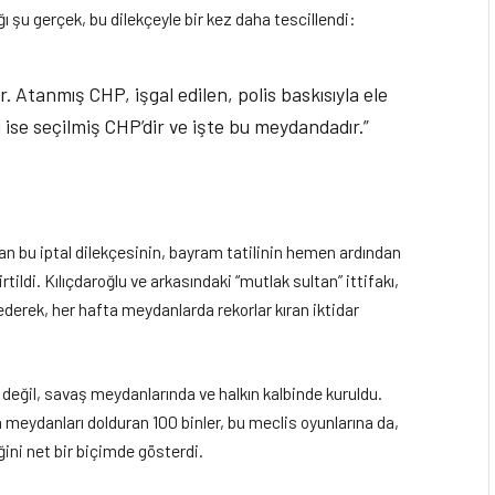
ğı şu gerçek, bu dilekçeyle bir kez daha tescillendi:
. Atanmış CHP, işgal edilen, polis baskısıyla ele
 ise seçilmiş CHP’dir ve işte bu meydandadır.”
an bu iptal dilekçesinin, bayram tatilinin hemen ardından
tildi. Kılıçdaroğlu ve arkasındaki “mutlak sultan” ittifakı,
derek, her hafta meydanlarda rekorlar kıran iktidar
e değil, savaş meydanlarında ve halkın kalbinde kuruldu.
n meydanları dolduran 100 binler, bu meclis oyunlarına da,
ini net bir biçimde gösterdi.