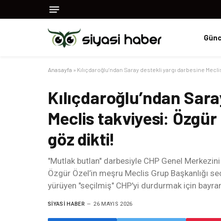
Günc
Anasayfa
»
Kılıçdaroğlu’ndan Saray destekli yargı darbesine Meclis 
Kılıçdaroğlu’ndan Saray
Meclis takviyesi: Özgür
göz dikti!
"Mutlak butlan" darbesiyle CHP Genel Merkezini 
Özgür Özel’in meşru Meclis Grup Başkanlığı seç
yürüyen "seçilmiş" CHP'yi durdurmak için bayr
SIYASI HABER
26 MAYIS 2026