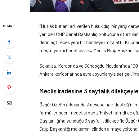
“Mutlak butlan” adı verilen hukuk dışı bir yargı dar
SHARE
yeniden CHP Genel Başkanlığı koltuğuna oturtulan
derinleştirecek yeni bir hamleye imza attı. Kılıçda
meşruiyetini hedef alarak, Meclis Grup Başkanı s
Sokakta, Kordon’da ve Gündoğdu Meydanı’nda 100 bi
Ankara koridorlarında evrak oyunlarıyla set çekilmey
Meclis iradesine 3 sayfalık dilekçeyle
Özgür Özel’in arkasındaki devasa halk desteğini 
formüllerinden medet uman zihniyet, şimdi de gö
Başkanlığı’na sunduğu 3 sayfalık dilekçe ile Özgür Ö
Grup Başkanlığı makamını elinden almaya yeltendi