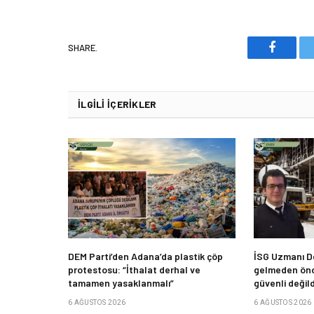
SHARE.
Faceboo
İLGILI İÇERIKLER
DEM Parti’den Adana’da plastik çöp
İSG Uzmanı De
protestosu: “İthalat derhal ve
gelmeden önc
tamamen yasaklanmalı”
güvenli değild
6 AĞUSTOS 2026
6 AĞUSTOS 2026