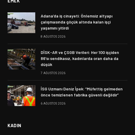
EMEK
Adana’da iş cinayeti: Önlemsiz altyapı
çalışmasında göçük altında kalan işçi
yaşamını yitirdi
8 AĞUSTOS 2026
DİSK-AR ve ÇSGB Verileri: Her 100 işçiden
86’sı sendikasız, kadınlarda oran daha da
düşük
7 AĞUSTOS 2026
İSG Uzmanı Deniz İpek: “Müfettiş gelmeden
önce temizlenen fabrika güvenli değildir”
6 AĞUSTOS 2026
KADIN