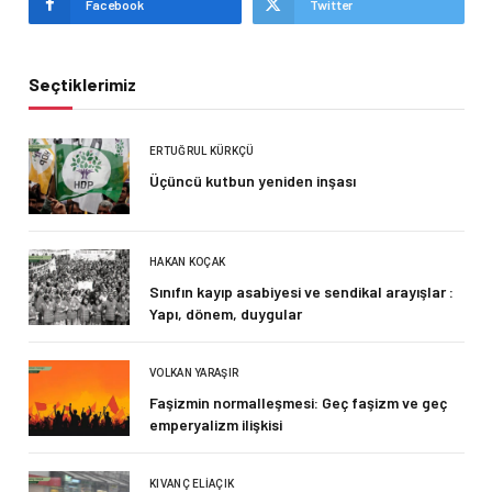
Facebook
Twitter
Seçtiklerimiz
ERTUĞRUL KÜRKÇÜ
Üçüncü kutbun yeniden inşası
HAKAN KOÇAK
Sınıfın kayıp asabiyesi ve sendikal arayışlar :
Yapı, dönem, duygular
VOLKAN YARAŞIR
Faşizmin normalleşmesi: Geç faşizm ve geç
emperyalizm ilişkisi
KIVANÇ ELIAÇIK