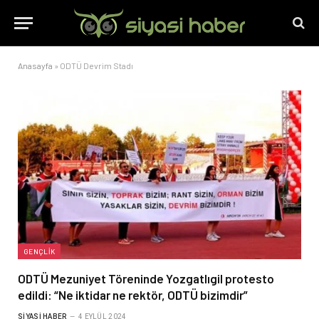
Anasayfa
»
ODTÜ Devrim Stadı
GENÇLIK
ODTÜ Mezuniyet Töreninde Yozgatlıgil protesto
edildi: “Ne iktidar ne rektör, ODTÜ bizimdir”
SIYASI HABER
4 EYLÜL 2024