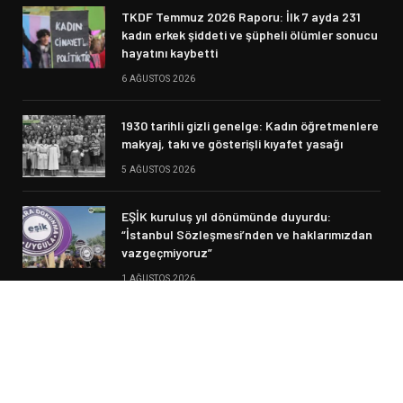
TKDF Temmuz 2026 Raporu: İlk 7 ayda 231
kadın erkek şiddeti ve şüpheli ölümler sonucu
hayatını kaybetti
6 AĞUSTOS 2026
1930 tarihli gizli genelge: Kadın öğretmenlere
makyaj, takı ve gösterişli kıyafet yasağı
5 AĞUSTOS 2026
EŞİK kuruluş yıl dönümünde duyurdu:
“İstanbul Sözleşmesi’nden ve haklarımızdan
vazgeçmiyoruz”
1 AĞUSTOS 2026
© 2026 Siyasi Haber. Designed by Fikir Meclisi.