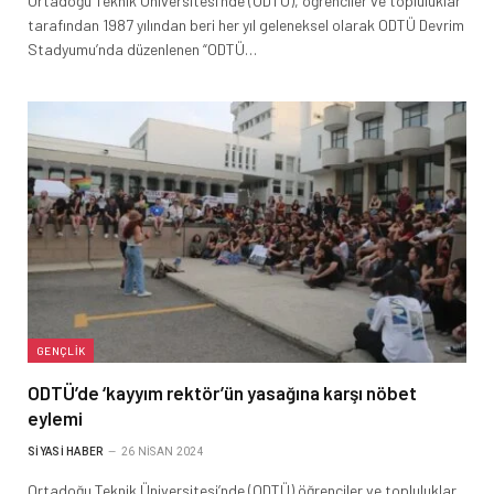
Ortadoğu Teknik Üniversitesi’nde (ODTÜ), öğrenciler ve topluluklar
tarafından 1987 yılından beri her yıl geleneksel olarak ODTÜ Devrim
Stadyumu’nda düzenlenen “ODTÜ…
GENÇLIK
ODTÜ’de ‘kayyım rektör’ün yasağına karşı nöbet
eylemi
SIYASI HABER
26 NISAN 2024
Ortadoğu Teknik Üniversitesi’nde (ODTÜ) öğrenciler ve topluluklar