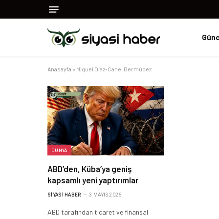
Günc
Anasayfa
»
Miguel Díaz-Canel Bermúdez
DÜNYA
ABD’den, Küba’ya geniş
kapsamlı yeni yaptırımlar
SIYASI HABER
3 MAYIS 2026
ABD tarafından ticaret ve finansal