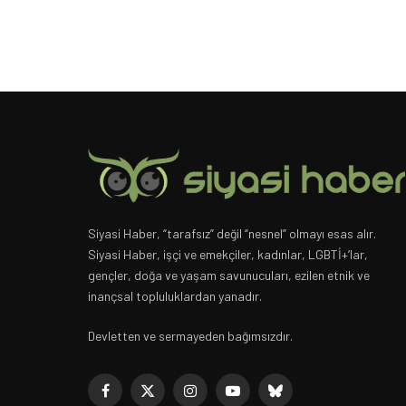
Siyasi Haber, “tarafsız” değil “nesnel” olmayı esas alır.
Siyasi Haber, işçi ve emekçiler, kadınlar, LGBTİ+’lar,
gençler, doğa ve yaşam savunucuları, ezilen etnik ve
inançsal topluluklardan yanadır.
Devletten ve sermayeden bağımsızdır.
Facebook
X
Instagram
YouTube
Bluesky