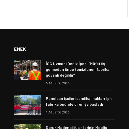
EMEK
İSG Uzmanı Deniz İpek: “Müfettiş
gelmeden önce temizlenen fabrika
güvenli değildir”
6 AĞUSTOS 2026
Panelsan işçileri sendikal hakları için
fabrika önünde direnişe başladı
4 AĞUSTOS 2026
Doruk Madencilik işçilerinin Meclis