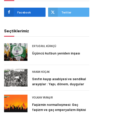
Facebook
Twitter
Seçtiklerimiz
ERTUĞRUL KÜRKÇÜ
Üçüncü kutbun yeniden inşası
HAKAN KOÇAK
Sınıfın kayıp asabiyesi ve sendikal
arayışlar : Yapı, dönem, duygular
VOLKAN YARAŞIR
Faşizmin normalleşmesi: Geç
faşizm ve geç emperyalizm ilişkisi