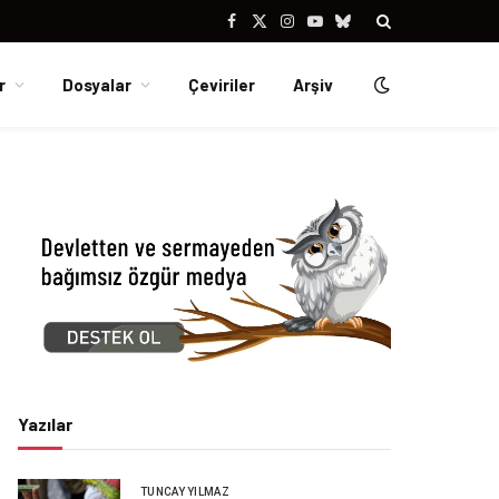
Facebook
X
Instagram
YouTube
Bluesky
(Twitter)
r
Dosyalar
Çeviriler
Arşiv
Yazılar
TUNCAY YILMAZ