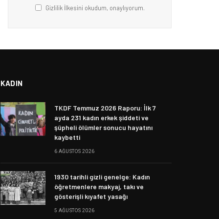
Gizlilik İlkesini okudum, onaylıyorum.
KADIN
TKDF Temmuz 2026 Raporu: İlk 7
ayda 231 kadın erkek şiddeti ve
şüpheli ölümler sonucu hayatını
kaybetti
6 AĞUSTOS 2026
1930 tarihli gizli genelge: Kadın
öğretmenlere makyaj, takı ve
gösterişli kıyafet yasağı
5 AĞUSTOS 2026