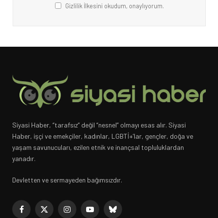
Gizlilik İlkesini okudum, onaylıyorum.
Siyasi Haber, “tarafsız” değil “nesnel” olmayı esas alır. Siyasi
Haber, işçi ve emekçiler, kadınlar, LGBTİ+’lar, gençler, doğa ve
yaşam savunucuları, ezilen etnik ve inançsal topluluklardan
yanadır.
Devletten ve sermayeden bağımsızdır.
Facebook
X
Instagram
YouTube
Bluesky