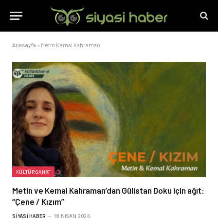
Anasayfa
»
Metin Kemal Kahraman
KÜLTÜR SANAT
Metin ve Kemal Kahraman’dan Gülistan Doku için ağıt:
“Çene / Kızım”
SIYASI HABER
18 NISAN 2026