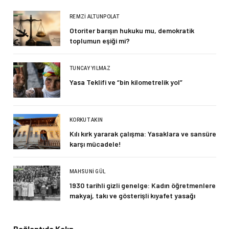
REMZI ALTUNPOLAT
Otoriter barışın hukuku mu, demokratik
toplumun eşiği mi?
TUNCAY YILMAZ
Yasa Teklifi ve “bin kilometrelik yol”
KORKUT AKIN
Kılı kırk yararak çalışma: Yasaklara ve sansüre
karşı mücadele!
MAHSUNI GÜL
1930 tarihli gizli genelge: Kadın öğretmenlere
makyaj, takı ve gösterişli kıyafet yasağı
Bağlantıda Kalın