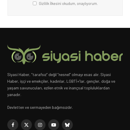
Gizlilik İlkesini okudum, onaylıyorum.
Siyasi Haber, “tarafsız” değil “nesnel” olmayı esas alır. Siyasi
Haber, işçi ve emekçiler, kadınlar, LGBTİ+’lar, gençler, doğa ve
yaşam savunucuları, ezilen etnik ve inançsal topluluklardan
yanadır.
Devletten ve sermayeden bağımsızdır.
Facebook
X
Instagram
YouTube
Bluesky