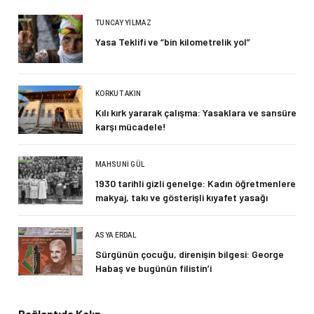
TUNCAY YILMAZ
Yasa Teklifi ve “bin kilometrelik yol”
KORKUT AKIN
Kılı kırk yararak çalışma: Yasaklara ve sansüre
karşı mücadele!
MAHSUNI GÜL
1930 tarihli gizli genelge: Kadın öğretmenlere
makyaj, takı ve gösterişli kıyafet yasağı
ASYA ERDAL
Sürgünün çocuğu, direnişin bilgesi: George
Habaş ve bugünün filistin’i
Bağlantıda Kalın