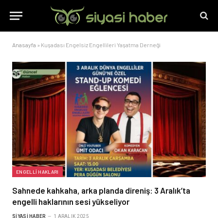
Anasayfa
»
Kuşadası Engelsiz Engellileri Yaşatma Derneği
ENGELLI HAKLARI
Sahnede kahkaha, arka planda direniş: 3 Aralık’ta
engelli haklarının sesi yükseliyor
SIYASI HABER
1 ARALIK 2025