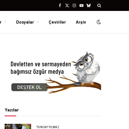
Facebook
X
Instagram
YouTube
Bluesky
(Twitter)
r
Dosyalar
Çeviriler
Arşiv
Yazılar
TUNCAY YILMAZ