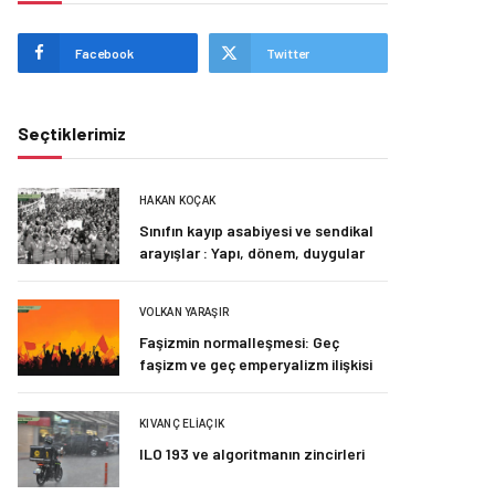
Facebook
Twitter
Seçtiklerimiz
HAKAN KOÇAK
Sınıfın kayıp asabiyesi ve sendikal
arayışlar : Yapı, dönem, duygular
VOLKAN YARAŞIR
Faşizmin normalleşmesi: Geç
faşizm ve geç emperyalizm ilişkisi
KIVANÇ ELIAÇIK
ILO 193 ve algoritmanın zincirleri