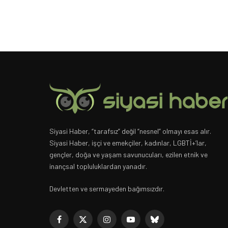
Siyasi Haber, “tarafsız” değil “nesnel” olmayı esas alır.
Siyasi Haber, işçi ve emekçiler, kadınlar, LGBTİ+’lar,
gençler, doğa ve yaşam savunucuları, ezilen etnik ve
inançsal topluluklardan yanadır.
Devletten ve sermayeden bağımsızdır.
Facebook
X
Instagram
YouTube
Bluesky