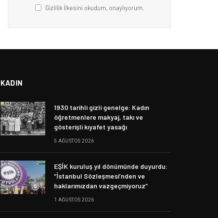
Gizlilik İlkesini okudum, onaylıyorum.
KADIN
1930 tarihli gizli genelge: Kadın
öğretmenlere makyaj, takı ve
gösterişli kıyafet yasağı
5 AĞUSTOS 2026
EŞİK kuruluş yıl dönümünde duyurdu:
“İstanbul Sözleşmesi’nden ve
haklarımızdan vazgeçmiyoruz”
1 AĞUSTOS 2026