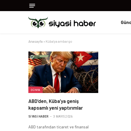
Günc
Anasayfa
»
Küba'ya ambargo
DÜNYA
ABD’den, Küba’ya geniş
kapsamlı yeni yaptırımlar
SIYASI HABER
3 MAYIS 2026
ABD tarafından ticaret ve finansal