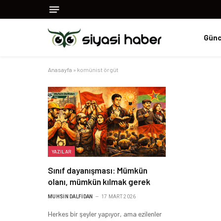
Günc
Anasayfa
»
komünist örgüt
YAZILAR
Sınıf dayanışması: Mümkün
olanı, mümkün kılmak gerek
MUHSIN DALFIDAN
17 MART 2026
Herkes bir şeyler yapıyor, ama ezilenler