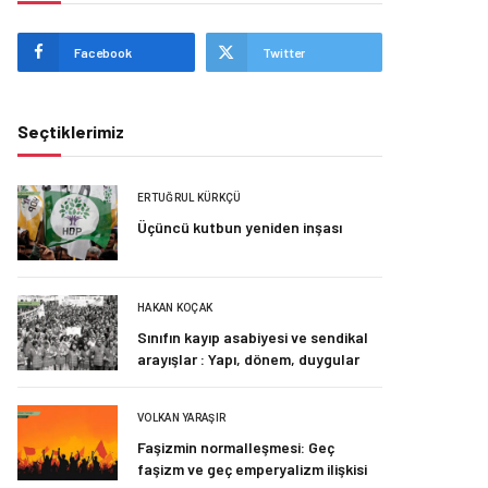
Facebook
Twitter
Seçtiklerimiz
ERTUĞRUL KÜRKÇÜ
Üçüncü kutbun yeniden inşası
HAKAN KOÇAK
Sınıfın kayıp asabiyesi ve sendikal
arayışlar : Yapı, dönem, duygular
VOLKAN YARAŞIR
Faşizmin normalleşmesi: Geç
faşizm ve geç emperyalizm ilişkisi