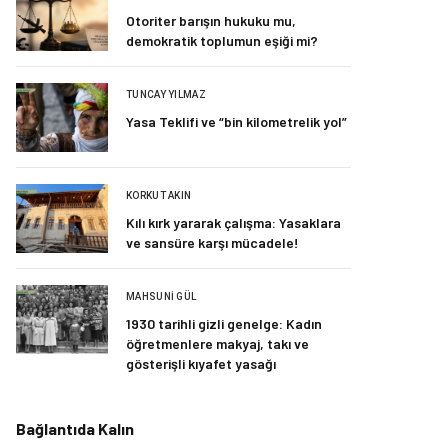
Otoriter barışın hukuku mu,
demokratik toplumun eşiği mi?
TUNCAY YILMAZ
Yasa Teklifi ve “bin kilometrelik yol”
KORKUT AKIN
Kılı kırk yararak çalışma: Yasaklara
ve sansüre karşı mücadele!
MAHSUNI GÜL
1930 tarihli gizli genelge: Kadın
öğretmenlere makyaj, takı ve
gösterişli kıyafet yasağı
Bağlantıda Kalın