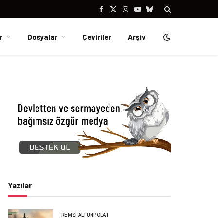
Facebook
X
Instagram
YouTube
Bluesky
(Twitter)
r
Dosyalar
Çeviriler
Arşiv
Yazılar
REMZI ALTUNPOLAT