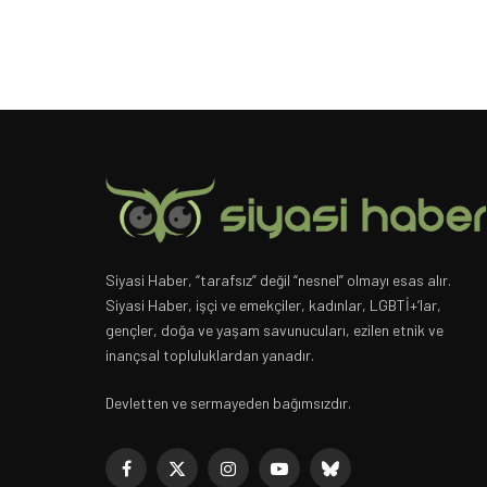
Siyasi Haber, “tarafsız” değil “nesnel” olmayı esas alır.
Siyasi Haber, işçi ve emekçiler, kadınlar, LGBTİ+’lar,
gençler, doğa ve yaşam savunucuları, ezilen etnik ve
inançsal topluluklardan yanadır.
Devletten ve sermayeden bağımsızdır.
Facebook
X
Instagram
YouTube
Bluesky