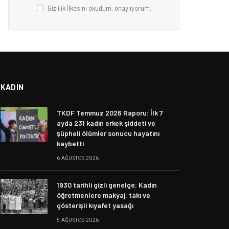
Gizlilik İlkesini okudum, onaylıyorum.
KADIN
TKDF Temmuz 2026 Raporu: İlk 7
ayda 231 kadın erkek şiddeti ve
şüpheli ölümler sonucu hayatını
kaybetti
6 AĞUSTOS 2026
1930 tarihli gizli genelge: Kadın
öğretmenlere makyaj, takı ve
gösterişli kıyafet yasağı
5 AĞUSTOS 2026