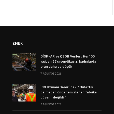
EMEK
DİSK-AR ve ÇSGB Verileri: Her 100
işçiden 86’sı sendikasız, kadınlarda
oran daha da düşük
7 AĞUSTOS 2026
İSG Uzmanı Deniz İpek: “Müfettiş
gelmeden önce temizlenen fabrika
güvenli değildir”
6 AĞUSTOS 2026