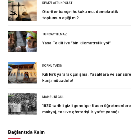
REMZI ALTUNPOLAT
Otoriter barışın hukuku mu, demokratik
toplumun eşiği mi?
TUNCAY YILMAZ
Yasa Teklifi ve “bin kilometrelik yol”
KORKUT AKIN
Kılı kırk yararak çalışma: Yasaklara ve sansüre
karşı mücadele!
MAHSUNI GÜL
1930 tarihli gizli genelge: Kadın öğretmenlere
makyaj, takı ve gösterişli kıyafet yasağı
Bağlantıda Kalın