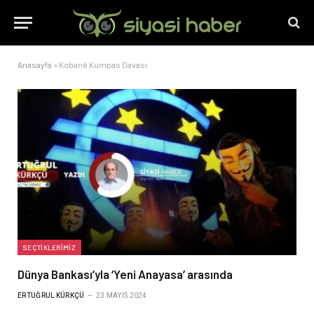
Anasayfa
»
Kobanê Kumpas Davası
SEÇTIKLERIMIZ
Dünya Bankası’yla ‘Yeni Anayasa’ arasında
ERTUĞRUL KÜRKÇÜ
23 MAYIS 2024