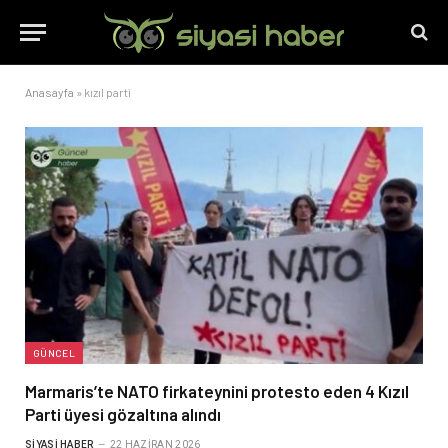
Anasayfa
»
kızıl parti
GÜNCEL
Marmaris’te NATO firkateynini protesto eden 4 Kızıl
Parti üyesi gözaltına alındı
SIYASI HABER
22 HAZIRAN 2026