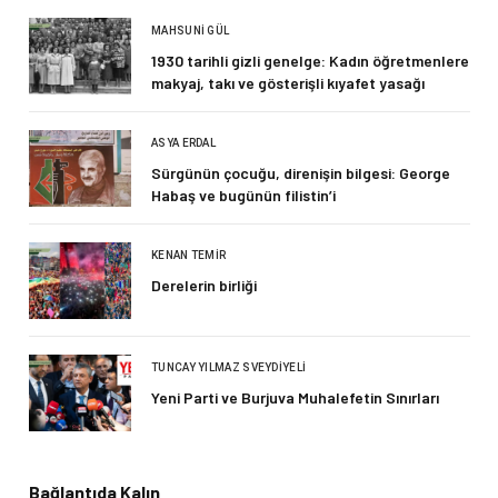
MAHSUNI GÜL
1930 tarihli gizli genelge: Kadın öğretmenlere
makyaj, takı ve gösterişli kıyafet yasağı
ASYA ERDAL
Sürgünün çocuğu, direnişin bilgesi: George
Habaş ve bugünün filistin’i
KENAN TEMIR
Derelerin birliği
TUNCAY YILMAZ SVEYDIYELI
Yeni Parti ve Burjuva Muhalefetin Sınırları
Bağlantıda Kalın