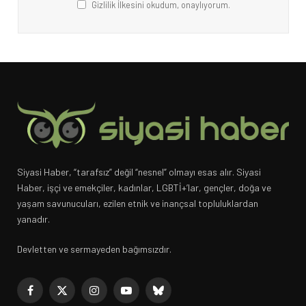
Gizlilik İlkesini okudum, onaylıyorum.
Siyasi Haber, “tarafsız” değil “nesnel” olmayı esas alır. Siyasi
Haber, işçi ve emekçiler, kadınlar, LGBTİ+’lar, gençler, doğa ve
yaşam savunucuları, ezilen etnik ve inançsal topluluklardan
yanadır.
Devletten ve sermayeden bağımsızdır.
Facebook
X
Instagram
YouTube
Bluesky