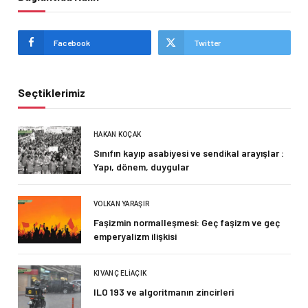
Facebook
Twitter
Seçtiklerimiz
HAKAN KOÇAK
Sınıfın kayıp asabiyesi ve sendikal arayışlar :
Yapı, dönem, duygular
VOLKAN YARAŞIR
Faşizmin normalleşmesi: Geç faşizm ve geç
emperyalizm ilişkisi
KIVANÇ ELIAÇIK
ILO 193 ve algoritmanın zincirleri