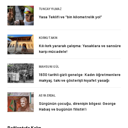
TUNCAY YILMAZ
Yasa Teklifi ve “bin kilometrelik yol”
KORKUT AKIN
Kılı kırk yararak çalışma: Yasaklara ve sansüre
karşı mücadele!
MAHSUNI GÜL
1930 tarihli gizli genelge: Kadın öğretmenlere
makyaj, takı ve gösterişli kıyafet yasağı
ASYA ERDAL
Sürgünün çocuğu, direnişin bilgesi: George
Habaş ve bugünün filistin’i
Bağlantıda Kalın