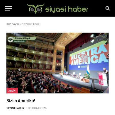
Anasayfa
»
Kıvanç Eliaçık
ARŞIV
Bizim Amerika!
SIYASI HABER
30 OCAK 2026