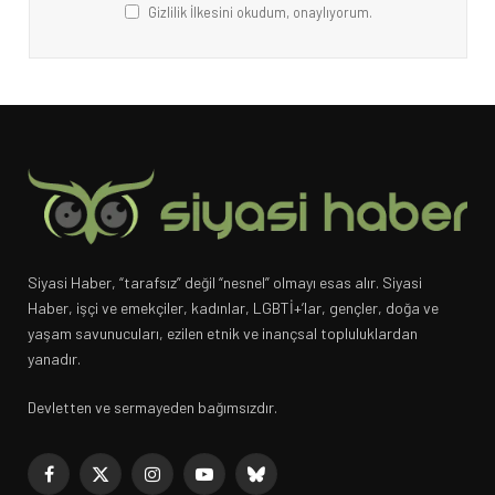
Gizlilik İlkesini okudum, onaylıyorum.
Siyasi Haber, “tarafsız” değil “nesnel” olmayı esas alır. Siyasi
Haber, işçi ve emekçiler, kadınlar, LGBTİ+’lar, gençler, doğa ve
yaşam savunucuları, ezilen etnik ve inançsal topluluklardan
yanadır.
Devletten ve sermayeden bağımsızdır.
Facebook
X
Instagram
YouTube
Bluesky