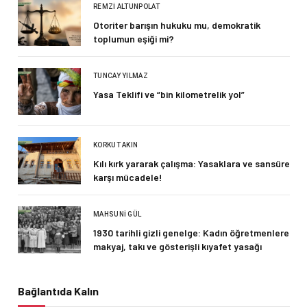
REMZI ALTUNPOLAT
Otoriter barışın hukuku mu, demokratik
toplumun eşiği mi?
TUNCAY YILMAZ
Yasa Teklifi ve “bin kilometrelik yol”
KORKUT AKIN
Kılı kırk yararak çalışma: Yasaklara ve sansüre
karşı mücadele!
MAHSUNI GÜL
1930 tarihli gizli genelge: Kadın öğretmenlere
makyaj, takı ve gösterişli kıyafet yasağı
Bağlantıda Kalın