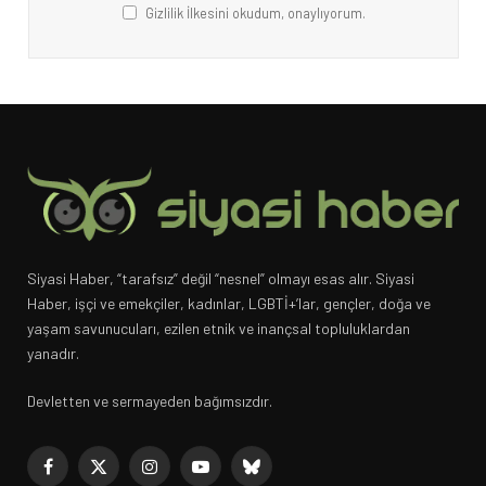
Gizlilik İlkesini okudum, onaylıyorum.
Siyasi Haber, “tarafsız” değil “nesnel” olmayı esas alır. Siyasi
Haber, işçi ve emekçiler, kadınlar, LGBTİ+’lar, gençler, doğa ve
yaşam savunucuları, ezilen etnik ve inançsal topluluklardan
yanadır.
Devletten ve sermayeden bağımsızdır.
Facebook
X
Instagram
YouTube
Bluesky