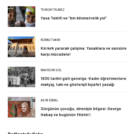
TUNCAY YILMAZ
Yasa Teklifi ve “bin kilometrelik yol”
KORKUT AKIN
Kılı kırk yararak çalışma: Yasaklara ve sansüre
karşı mücadele!
MAHSUNI GÜL
1930 tarihli gizli genelge: Kadın öğretmenlere
makyaj, takı ve gösterişli kıyafet yasağı
ASYA ERDAL
Sürgünün çocuğu, direnişin bilgesi: George
Habaş ve bugünün filistin’i
Bağlantıda Kalın