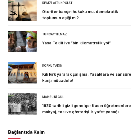
REMZI ALTUNPOLAT
Otoriter barışın hukuku mu, demokratik
toplumun eşiği mi?
TUNCAY YILMAZ
Yasa Teklifi ve “bin kilometrelik yol”
KORKUT AKIN
Kılı kırk yararak çalışma: Yasaklara ve sansüre
karşı mücadele!
MAHSUNI GÜL
1930 tarihli gizli genelge: Kadın öğretmenlere
makyaj, takı ve gösterişli kıyafet yasağı
Bağlantıda Kalın