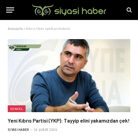
Anasayfa
»
Kıbrıs fiber optik protokolü
GÜNCEL
Yeni Kıbrıs Partisi (YKP): Tayyip elini yakamızdan çek!
SIYASI HABER
24 ŞUBAT 2026