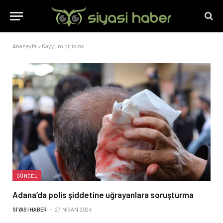
Anasayfa
»
Kayyum girişimi
GÜNCEL
Adana’da polis şiddetine uğrayanlara soruşturma
SIYASI HABER
27 NISAN 2024