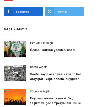
Facebook
Twitter
Seçtiklerimiz
ERTUĞRUL KÜRKÇÜ
Üçüncü kutbun yeniden inşası
HAKAN KOÇAK
Sınıfın kayıp asabiyesi ve sendikal
arayışlar : Yapı, dönem, duygular
VOLKAN YARAŞIR
Faşizmin normalleşmesi: Geç
faşizm ve geç emperyalizm ilişkisi