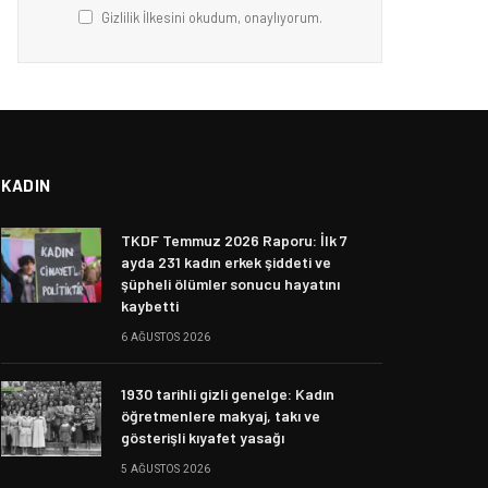
Gizlilik İlkesini okudum, onaylıyorum.
KADIN
TKDF Temmuz 2026 Raporu: İlk 7
ayda 231 kadın erkek şiddeti ve
şüpheli ölümler sonucu hayatını
kaybetti
6 AĞUSTOS 2026
1930 tarihli gizli genelge: Kadın
öğretmenlere makyaj, takı ve
gösterişli kıyafet yasağı
5 AĞUSTOS 2026