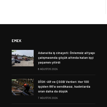
EMEK
Adana’da iş cinayeti: Önlemsiz altyapı
çalışmasında göçük altında kalan işçi
yaşamını yitirdi
8 AĞUSTOS 2026
DİSK-AR ve ÇSGB Verileri: Her 100
işçiden 86’sı sendikasız, kadınlarda
oran daha da düşük
7 AĞUSTOS 2026