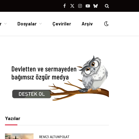
Facebook
X
Instagram
YouTube
Bluesky
(Twitter)
r
Dosyalar
Çeviriler
Arşiv
Yazılar
REMZI ALTUNPOLAT