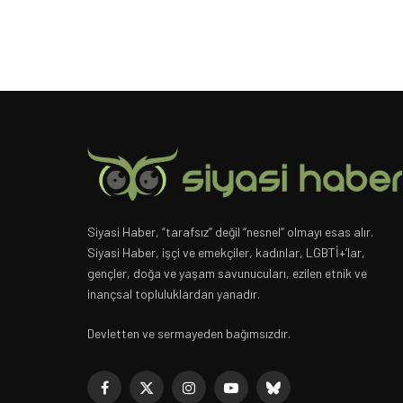
Siyasi Haber, “tarafsız” değil “nesnel” olmayı esas alır.
Siyasi Haber, işçi ve emekçiler, kadınlar, LGBTİ+’lar,
gençler, doğa ve yaşam savunucuları, ezilen etnik ve
inançsal topluluklardan yanadır.
Devletten ve sermayeden bağımsızdır.
Facebook
X
Instagram
YouTube
Bluesky