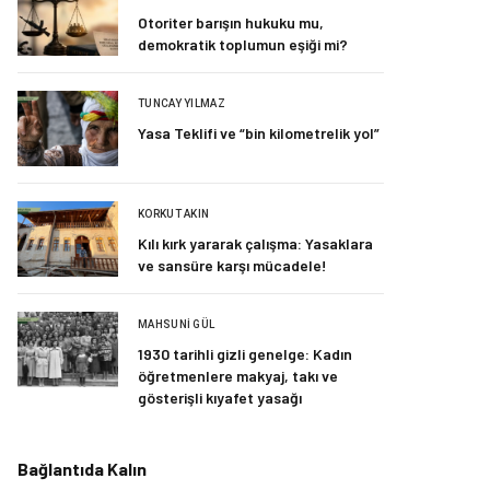
Otoriter barışın hukuku mu,
demokratik toplumun eşiği mi?
TUNCAY YILMAZ
Yasa Teklifi ve “bin kilometrelik yol”
KORKUT AKIN
Kılı kırk yararak çalışma: Yasaklara
ve sansüre karşı mücadele!
MAHSUNI GÜL
1930 tarihli gizli genelge: Kadın
öğretmenlere makyaj, takı ve
gösterişli kıyafet yasağı
Bağlantıda Kalın