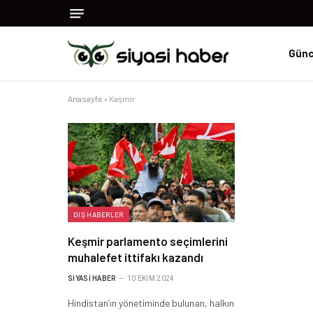
Günc
Anasayfa
»
Kaşmir
DIŞ HABERLER
Keşmir parlamento seçimlerini
muhalefet ittifakı kazandı
SIYASI HABER
10 EKIM 2024
Hindistan’ın yönetiminde bulunan, halkın