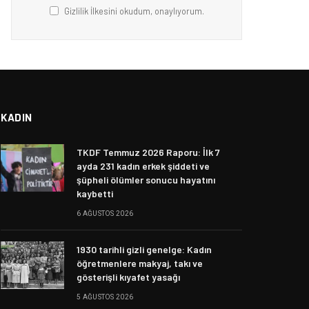
Gizlilik İlkesini okudum, onaylıyorum.
KADIN
TKDF Temmuz 2026 Raporu: İlk 7
ayda 231 kadın erkek şiddeti ve
şüpheli ölümler sonucu hayatını
kaybetti
6 AĞUSTOS 2026
1930 tarihli gizli genelge: Kadın
öğretmenlere makyaj, takı ve
gösterişli kıyafet yasağı
5 AĞUSTOS 2026