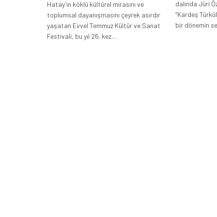
dalında Jüri Ö
Hatay’ın köklü kültürel mirasını ve
“Kardeş Türküle
toplumsal dayanışmasını çeyrek asırdır
bir dönemin s
yaşatan Evvel Temmuz Kültür ve Sanat
Festivali, bu yıl 26. kez…