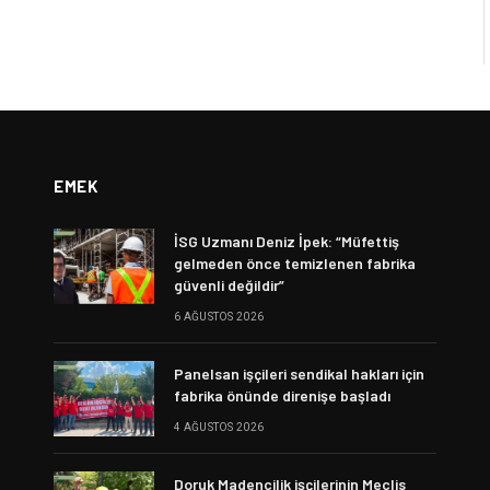
EMEK
İSG Uzmanı Deniz İpek: “Müfettiş
gelmeden önce temizlenen fabrika
güvenli değildir”
6 AĞUSTOS 2026
Panelsan işçileri sendikal hakları için
fabrika önünde direnişe başladı
4 AĞUSTOS 2026
Doruk Madencilik işçilerinin Meclis