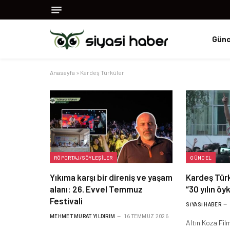
Günc
Anasayfa
»
Kardeş Türküler
RÖPORTAJ/SÖYLEŞILER
GÜNCEL
Yıkıma karşı bir direniş ve yaşam
Kardeş Tür
alanı: 26. Evvel Temmuz
“30 yılın öy
Festivali
SIYASI HABER
MEHMET MURAT YILDIRIM
16 TEMMUZ 2026
Altın Koza Fil