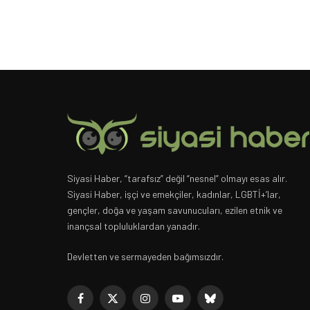
Siyasi Haber, “tarafsız” değil “nesnel” olmayı esas alır.
Siyasi Haber, işçi ve emekçiler, kadınlar, LGBTİ+’lar,
gençler, doğa ve yaşam savunucuları, ezilen etnik ve
inançsal topluluklardan yanadır.
Devletten ve sermayeden bağımsızdır.
Facebook
X
Instagram
YouTube
Bluesky