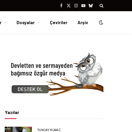
Facebook
X
Instagram
YouTube
Bluesky
(Twitter)
r
Dosyalar
Çeviriler
Arşiv
Yazılar
TUNCAY YILMAZ