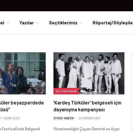
el
Yazılar
Seçtiklerimiz
Röportaj/Söyleşile
KÜLTÜR SANAT
küler beyazperdede
‘Kardeş Türküler’ belgeseli için
küsü”
dayanışma kampanyası
11 EKIM 2025
SIYASI HABER
25 KASIM 2024
m Festivali’nde Belgesel
Yönetmenliğini Çayan Demirel ve Ayşe