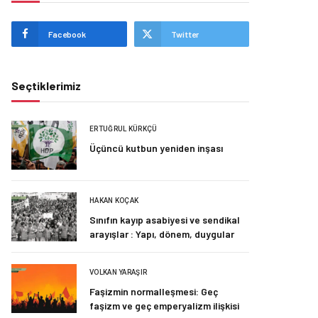
Facebook
Twitter
Seçtiklerimiz
ERTUĞRUL KÜRKÇÜ
Üçüncü kutbun yeniden inşası
HAKAN KOÇAK
Sınıfın kayıp asabiyesi ve sendikal
arayışlar : Yapı, dönem, duygular
VOLKAN YARAŞIR
Faşizmin normalleşmesi: Geç
faşizm ve geç emperyalizm ilişkisi