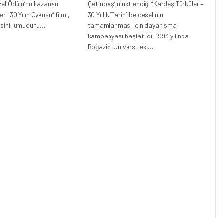
zel Ödülü’nü kazanan
Çetinbaş’ın üstlendiği “Kardeş Türküler –
r: 30 Yılın Öyküsü” filmi,
30 Yıllık Tarih” belgeselinin
esini, umudunu…
tamamlanması için dayanışma
kampanyası başlatıldı. 1993 yılında
Boğaziçi Üniversitesi…