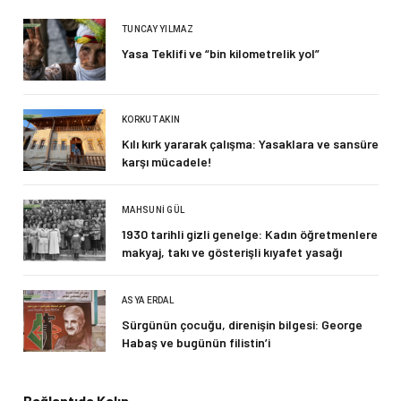
TUNCAY YILMAZ
Yasa Teklifi ve “bin kilometrelik yol”
KORKUT AKIN
Kılı kırk yararak çalışma: Yasaklara ve sansüre
karşı mücadele!
MAHSUNI GÜL
1930 tarihli gizli genelge: Kadın öğretmenlere
makyaj, takı ve gösterişli kıyafet yasağı
ASYA ERDAL
Sürgünün çocuğu, direnişin bilgesi: George
Habaş ve bugünün filistin’i
Bağlantıda Kalın