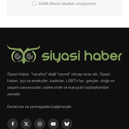
Gizlilik İlkesini okudum, onaylıyorum.
Siyasi Haber, “tarafsız” değil “nesnel” olmayı esas alır. Siyasi
Haber, işçi ve emekçiler, kadınlar, LGBTİ+’lar, gençler, doğa ve
yaşam savunucuları, ezilen etnik ve inançsal topluluklardan
yanadır.
Devletten ve sermayeden bağımsızdır.
Facebook
X
Instagram
YouTube
Bluesky