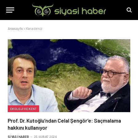
Anasayfa
»
Karadeniz
EKOLOJI VE KENT
Prof. Dr. Kutoğlu’ndan Celal Şengör’e: Saçmalama
hakkını kullanıyor
SIYASI HABER
25 ŞUBAT 2024