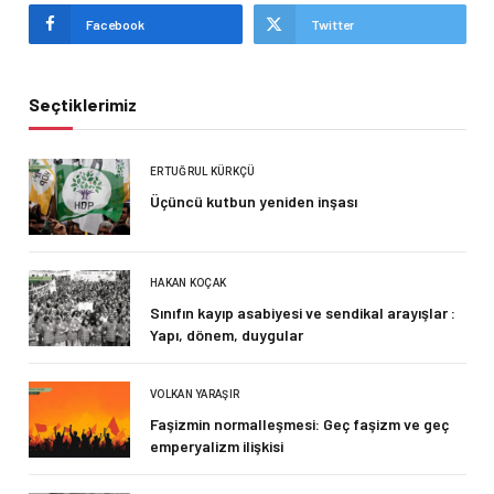
Facebook
Twitter
Seçtiklerimiz
ERTUĞRUL KÜRKÇÜ
Üçüncü kutbun yeniden inşası
HAKAN KOÇAK
Sınıfın kayıp asabiyesi ve sendikal arayışlar :
Yapı, dönem, duygular
VOLKAN YARAŞIR
Faşizmin normalleşmesi: Geç faşizm ve geç
emperyalizm ilişkisi