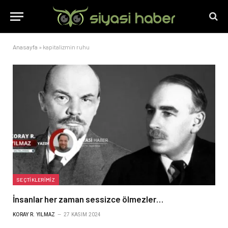
Anasayfa
»
kapitalizmin ruhu
SEÇTIKLERIMIZ
İnsanlar her zaman sessizce ölmezler…
KORAY R. YILMAZ
27 KASIM 2024