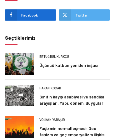
Facebook
Twitter
Seçtiklerimiz
ERTUĞRUL KÜRKÇÜ
Üçüncü kutbun yeniden inşası
HAKAN KOÇAK
Sınıfın kayıp asabiyesi ve sendikal
arayışlar : Yapı, dönem, duygular
VOLKAN YARAŞIR
Faşizmin normalleşmesi: Geç
faşizm ve geç emperyalizm ilişkisi