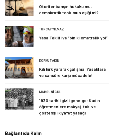
Otoriter barışın hukuku mu,
demokratik toplumun eşiği mi?
TUNCAY YILMAZ
Yasa Teklifi ve “bin kilometrelik yol”
KORKUT AKIN
Kılı kırk yararak çalışma: Yasaklara
ve sansüre karşı mücadele!
MAHSUNI GÜL
1930 tarihli gizli genelge: Kadın
öğretmenlere makyaj, takı ve
gösterişli kıyafet yasağı
Bağlantıda Kalın