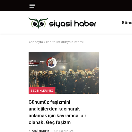
Günc
Anasayfa
»
kapitalist dünya sistemi
SEÇTIKLERIMIZ
Günümüz faşizmini
analojilerden kaçınarak
anlamak için kavramsal bir
olanak: Geç faşizm
SIYASI HABER
6 NISAN 2025