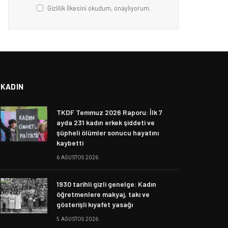
Gizlilik İlkesini okudum, onaylıyorum.
KADIN
TKDF Temmuz 2026 Raporu: İlk 7
ayda 231 kadın erkek şiddeti ve
şüpheli ölümler sonucu hayatını
kaybetti
6 AĞUSTOS 2026
1930 tarihli gizli genelge: Kadın
öğretmenlere makyaj, takı ve
gösterişli kıyafet yasağı
5 AĞUSTOS 2026