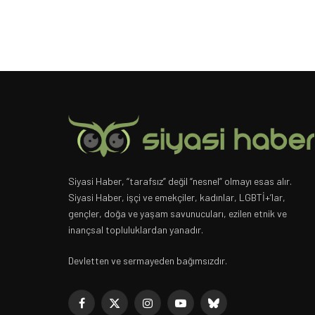
Siyasi Haber, “tarafsız” değil “nesnel” olmayı esas alır.
Siyasi Haber, işçi ve emekçiler, kadınlar, LGBTİ+’lar,
gençler, doğa ve yaşam savunucuları, ezilen etnik ve
inançsal topluluklardan yanadır.
Devletten ve sermayeden bağımsızdır.
Facebook
X
Instagram
YouTube
Bluesky