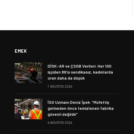
EMEK
DİSK-AR ve ÇSGB Verileri: Her 100
işçiden 86’sı sendikasız, kadınlarda
oran daha da düşük
7 AĞUSTOS 2026
İSG Uzmanı Deniz İpek: “Müfettiş
gelmeden önce temizlenen fabrika
güvenli değildir”
6 AĞUSTOS 2026