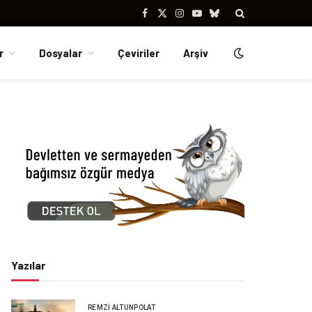
Facebook
X
Instagram
YouTube
Bluesky
(Twitter)
r
Dosyalar
Çeviriler
Arşiv
Yazılar
REMZI ALTUNPOLAT