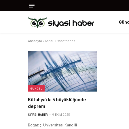
Günc
Anasayfa
»
Kandilli Rasathanesi
GÜNCEL
Kütahya’da 5 büyüklüğünde
deprem
SIYASI HABER
9 EKIM 2025
Boğaziçi Üniversitesi Kandilli