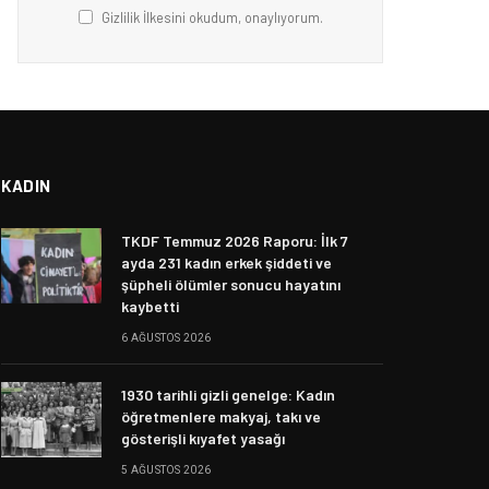
Gizlilik İlkesini okudum, onaylıyorum.
KADIN
TKDF Temmuz 2026 Raporu: İlk 7
ayda 231 kadın erkek şiddeti ve
şüpheli ölümler sonucu hayatını
kaybetti
6 AĞUSTOS 2026
1930 tarihli gizli genelge: Kadın
öğretmenlere makyaj, takı ve
gösterişli kıyafet yasağı
5 AĞUSTOS 2026