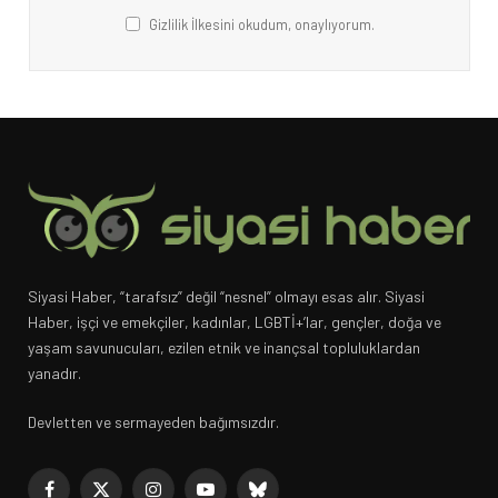
Gizlilik İlkesini okudum, onaylıyorum.
Siyasi Haber, “tarafsız” değil “nesnel” olmayı esas alır. Siyasi
Haber, işçi ve emekçiler, kadınlar, LGBTİ+’lar, gençler, doğa ve
yaşam savunucuları, ezilen etnik ve inançsal topluluklardan
yanadır.
Devletten ve sermayeden bağımsızdır.