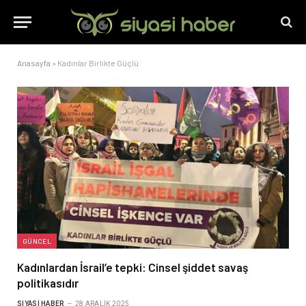
Anasayfa
»
Kadınlar Birlikte Güçlü
GÜNCEL
Kadınlardan İsrail’e tepki: Cinsel şiddet savaş
politikasıdır
SIYASI HABER
28 ARALIK 2025