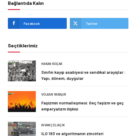
Bağlantıda Kalın
Facebook
Twitter
Seçtiklerimiz
HAKAN KOÇAK
Sınıfın kayıp asabiyesi ve sendikal arayışlar :
Yapı, dönem, duygular
VOLKAN YARAŞIR
Faşizmin normalleşmesi: Geç faşizm ve geç
emperyalizm ilişkisi
KIVANÇ ELIAÇIK
ILO 193 ve algoritmanın zincirleri