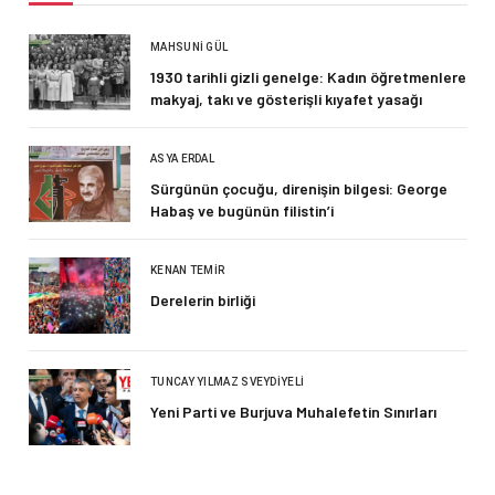
MAHSUNI GÜL
1930 tarihli gizli genelge: Kadın öğretmenlere
makyaj, takı ve gösterişli kıyafet yasağı
ASYA ERDAL
Sürgünün çocuğu, direnişin bilgesi: George
Habaş ve bugünün filistin’i
KENAN TEMIR
Derelerin birliği
TUNCAY YILMAZ SVEYDIYELI
Yeni Parti ve Burjuva Muhalefetin Sınırları