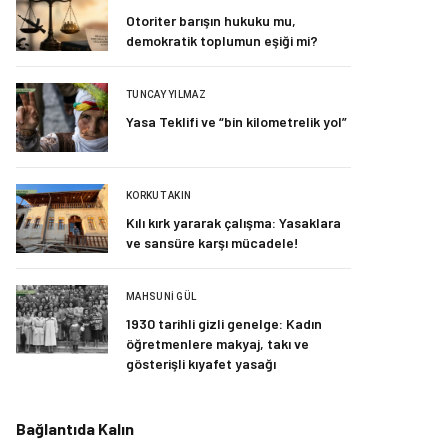
Otoriter barışın hukuku mu,
demokratik toplumun eşiği mi?
TUNCAY YILMAZ
Yasa Teklifi ve “bin kilometrelik yol”
KORKUT AKIN
Kılı kırk yararak çalışma: Yasaklara
ve sansüre karşı mücadele!
MAHSUNI GÜL
1930 tarihli gizli genelge: Kadın
öğretmenlere makyaj, takı ve
gösterişli kıyafet yasağı
Bağlantıda Kalın