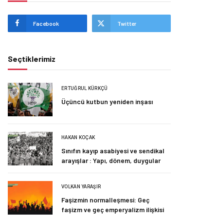
Facebook
Twitter
Seçtiklerimiz
ERTUĞRUL KÜRKÇÜ
Üçüncü kutbun yeniden inşası
HAKAN KOÇAK
Sınıfın kayıp asabiyesi ve sendikal
arayışlar : Yapı, dönem, duygular
VOLKAN YARAŞIR
Faşizmin normalleşmesi: Geç
faşizm ve geç emperyalizm ilişkisi