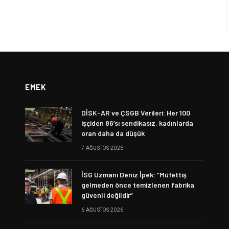
EMEK
DİSK-AR ve ÇSGB Verileri: Her 100
işçiden 86’sı sendikasız, kadınlarda
oran daha da düşük
7 AĞUSTOS 2026
İSG Uzmanı Deniz İpek: “Müfettiş
gelmeden önce temizlenen fabrika
güvenli değildir”
6 AĞUSTOS 2026