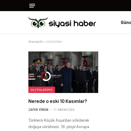
Günc
Anasayfa
»
Jöntürkler
SEÇTIKLERIMIZ
Nerede o eski 10 Kasımlar?
ZAFER YÖRÜK
11 KASIM 2024
Türklerin Küçük Asya’dan sökülerek
doğuya sürülmesi, 19. yüzyıl Avrupa