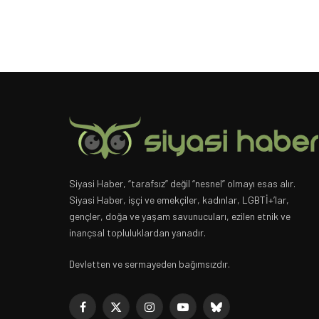
Siyasi Haber, “tarafsız” değil “nesnel” olmayı esas alır.
Siyasi Haber, işçi ve emekçiler, kadınlar, LGBTİ+’lar,
gençler, doğa ve yaşam savunucuları, ezilen etnik ve
inançsal topluluklardan yanadır.
Devletten ve sermayeden bağımsızdır.
Facebook
X
Instagram
YouTube
Bluesky