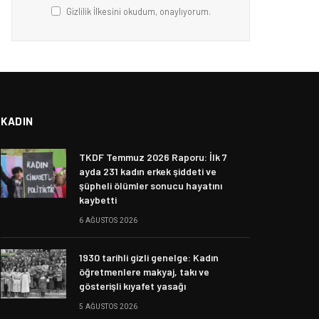
Gizlilik İlkesini okudum, onaylıyorum.
KADIN
TKDF Temmuz 2026 Raporu: İlk 7
ayda 231 kadın erkek şiddeti ve
şüpheli ölümler sonucu hayatını
kaybetti
6 AĞUSTOS 2026
1930 tarihli gizli genelge: Kadın
öğretmenlere makyaj, takı ve
gösterişli kıyafet yasağı
5 AĞUSTOS 2026