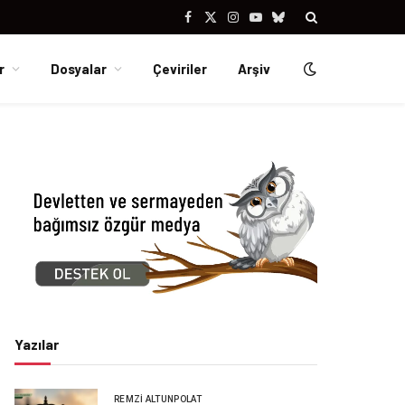
Facebook
X
Instagram
YouTube
Bluesky
(Twitter)
r
Dosyalar
Çeviriler
Arşiv
Yazılar
REMZI ALTUNPOLAT