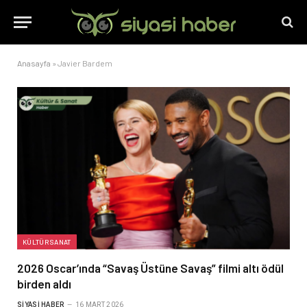
Anasayfa
»
Javier Bardem
KÜLTÜR SANAT
2026 Oscar’ında “Savaş Üstüne Savaş” filmi altı ödül
birden aldı
SIYASI HABER
16 MART 2026