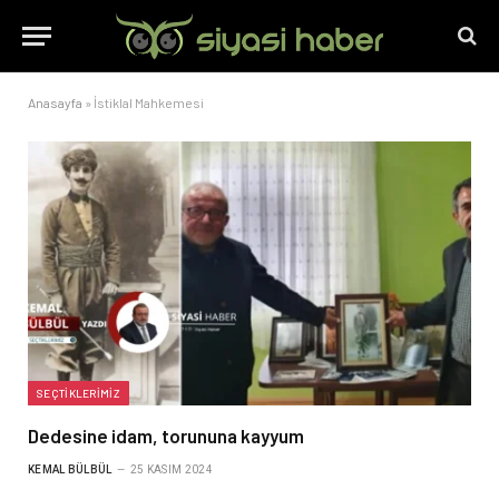
Anasayfa
»
İstiklal Mahkemesi
SEÇTIKLERIMIZ
Dedesine idam, torununa kayyum
KEMAL BÜLBÜL
25 KASIM 2024