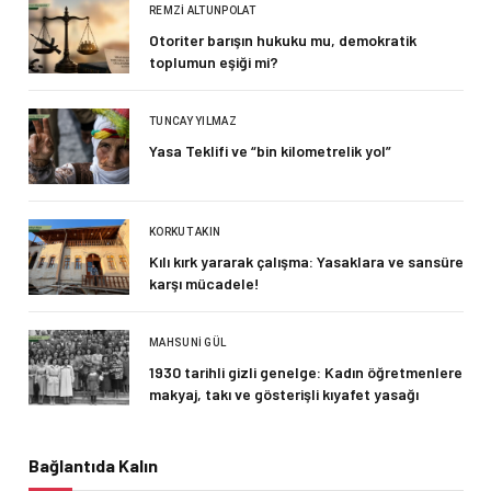
REMZI ALTUNPOLAT
Otoriter barışın hukuku mu, demokratik
toplumun eşiği mi?
TUNCAY YILMAZ
Yasa Teklifi ve “bin kilometrelik yol”
KORKUT AKIN
Kılı kırk yararak çalışma: Yasaklara ve sansüre
karşı mücadele!
MAHSUNI GÜL
1930 tarihli gizli genelge: Kadın öğretmenlere
makyaj, takı ve gösterişli kıyafet yasağı
Bağlantıda Kalın