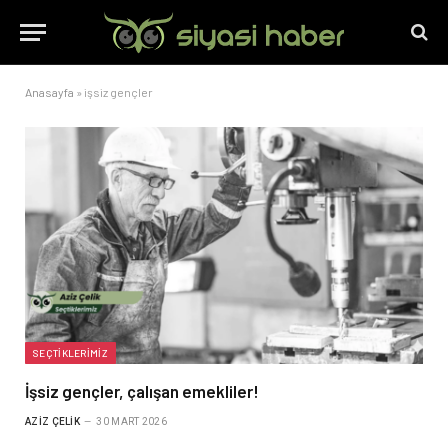
Anasayfa
»
işsiz gençler
SEÇTIKLERIMIZ
İşsiz gençler, çalışan emekliler!
AZIZ ÇELIK
30 MART 2026