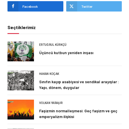
Facebook
Twitter
Seçtiklerimiz
ERTUĞRUL KÜRKÇÜ
Üçüncü kutbun yeniden inşası
HAKAN KOÇAK
Sınıfın kayıp asabiyesi ve sendikal arayışlar :
Yapı, dönem, duygular
VOLKAN YARAŞIR
Faşizmin normalleşmesi: Geç faşizm ve geç
emperyalizm ilişkisi