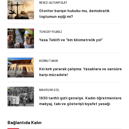
REMZI ALTUNPOLAT
Otoriter barışın hukuku mu, demokratik
toplumun eşiği mi?
TUNCAY YILMAZ
Yasa Teklifi ve “bin kilometrelik yol”
KORKUT AKIN
Kılı kırk yararak çalışma: Yasaklara ve sansüre
karşı mücadele!
MAHSUNI GÜL
1930 tarihli gizli genelge: Kadın öğretmenlere
makyaj, takı ve gösterişli kıyafet yasağı
Bağlantıda Kalın