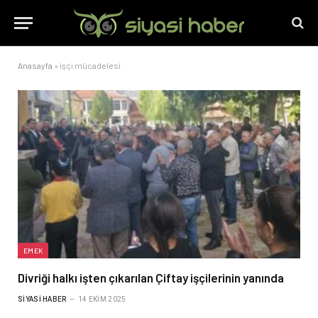
Anasayfa
»
işçi mücadelesi
EMEK
Divriği halkı işten çıkarılan Çiftay işçilerinin yanında
SIYASI HABER
14 EKIM 2025