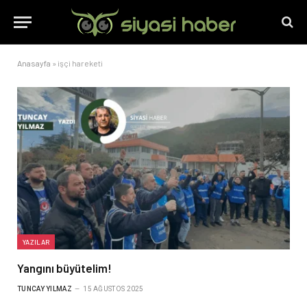
Anasayfa
»
işçi hareketi
YAZILAR
Yangını büyütelim!
TUNCAY YILMAZ
15 AĞUSTOS 2025