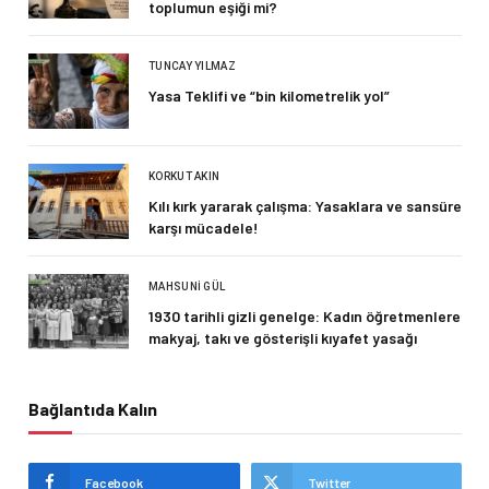
toplumun eşiği mi?
TUNCAY YILMAZ
Yasa Teklifi ve “bin kilometrelik yol”
KORKUT AKIN
Kılı kırk yararak çalışma: Yasaklara ve sansüre
karşı mücadele!
MAHSUNI GÜL
1930 tarihli gizli genelge: Kadın öğretmenlere
makyaj, takı ve gösterişli kıyafet yasağı
Bağlantıda Kalın
Facebook
Twitter