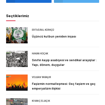
Seçtiklerimiz
ERTUĞRUL KÜRKÇÜ
Üçüncü kutbun yeniden inşası
HAKAN KOÇAK
Sınıfın kayıp asabiyesi ve sendikal arayışlar :
Yapı, dönem, duygular
VOLKAN YARAŞIR
Faşizmin normalleşmesi: Geç faşizm ve geç
emperyalizm ilişkisi
KIVANÇ ELIAÇIK