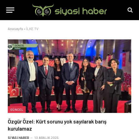
Anasayfa
»
İLKE TV
GÜNCEL
Özgür Özel: Kürt sorunu yok sayılarak barış
kurulamaz
SIYASI HABER
13 ARALIK 2025