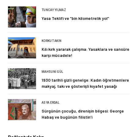
TUNCAY YILMAZ
Yasa Teklifi ve “bin kilometrelik yol”
KORKUT AKIN
Kılı kırk yararak çalışma: Yasaklara ve sansüre
karşı mücadele!
MAHSUNI GÜL
1930 tarihli gizli genelge: Kadın öğretmenlere
makyaj, takı ve gösterişli kıyafet yasağı
ASYA ERDAL
Sürgünün çocuğu, direnişin bilgesi: George
Habaş ve bugünün filistin’i
Bağlantıda Kalın