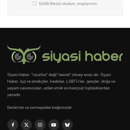
Gizlilik İlkesini okudum, onaylıyorum.
Siyasi Haber, “tarafsız” değil “nesnel” olmayı esas alır. Siyasi
Haber, işçi ve emekçiler, kadınlar, LGBTİ+’lar, gençler, doğa ve
yaşam savunucuları, ezilen etnik ve inançsal topluluklardan
yanadır.
Devletten ve sermayeden bağımsızdır.
Facebook
X
Instagram
YouTube
Bluesky