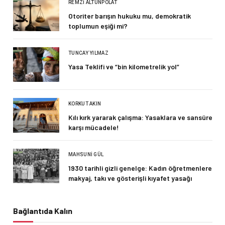
REMZI ALTUNPOLAT
Otoriter barışın hukuku mu, demokratik
toplumun eşiği mi?
TUNCAY YILMAZ
Yasa Teklifi ve “bin kilometrelik yol”
KORKUT AKIN
Kılı kırk yararak çalışma: Yasaklara ve sansüre
karşı mücadele!
MAHSUNI GÜL
1930 tarihli gizli genelge: Kadın öğretmenlere
makyaj, takı ve gösterişli kıyafet yasağı
Bağlantıda Kalın