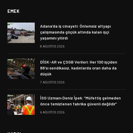
EMEK
Adana’da iş cinayeti: Önlemsiz altyapı
çalışmasında göçük altında kalan işçi
yaşamını yitirdi
8 AĞUSTOS 2026
DİSK-AR ve ÇSGB Verileri: Her 100 işçiden
86’sı sendikasız, kadınlarda oran daha da
düşük
7 AĞUSTOS 2026
İSG Uzmanı Deniz İpek: “Müfettiş gelmeden
önce temizlenen fabrika güvenli değildir”
6 AĞUSTOS 2026