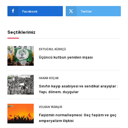
Facebook
Twitter
Seçtiklerimiz
ERTUĞRUL KÜRKÇÜ
Üçüncü kutbun yeniden inşası
HAKAN KOÇAK
Sınıfın kayıp asabiyesi ve sendikal arayışlar :
Yapı, dönem, duygular
VOLKAN YARAŞIR
Faşizmin normalleşmesi: Geç faşizm ve geç
emperyalizm ilişkisi