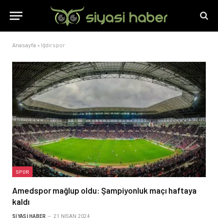
Anasayfa
»
Iğdırspor
SPOR
Amedspor mağlup oldu: Şampiyonluk maçı haftaya
kaldı
SIYASI HABER
21 NISAN 2024