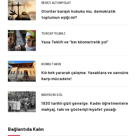
REMZI ALTUNPOLAT
Otoriter barışın hukuku mu, demokratik
toplumun eşiği mi?
TUNCAY YILMAZ
Yasa Teklifi ve “bin kilometrelik yol”
KORKUT AKIN
Kılı kırk yararak çalışma: Yasaklara ve sansüre
karşı mücadele!
MAHSUNI GÜL
1930 tarihli gizli genelge: Kadın öğretmenlere
makyaj, takı ve gösterişli kıyafet yasağı
Bağlantıda Kalın