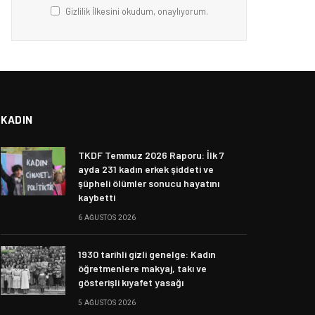
Gizlilik İlkesini okudum, onaylıyorum.
KADIN
TKDF Temmuz 2026 Raporu: İlk 7
ayda 231 kadın erkek şiddeti ve
şüpheli ölümler sonucu hayatını
kaybetti
6 AĞUSTOS 2026
1930 tarihli gizli genelge: Kadın
öğretmenlere makyaj, takı ve
gösterişli kıyafet yasağı
5 AĞUSTOS 2026