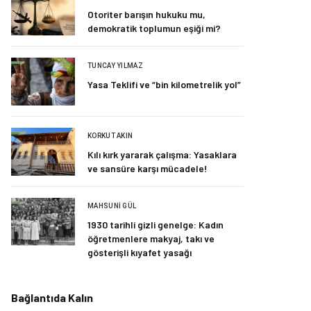
Otoriter barışın hukuku mu,
demokratik toplumun eşiği mi?
TUNCAY YILMAZ
Yasa Teklifi ve “bin kilometrelik yol”
KORKUT AKIN
Kılı kırk yararak çalışma: Yasaklara
ve sansüre karşı mücadele!
MAHSUNI GÜL
1930 tarihli gizli genelge: Kadın
öğretmenlere makyaj, takı ve
gösterişli kıyafet yasağı
Bağlantıda Kalın