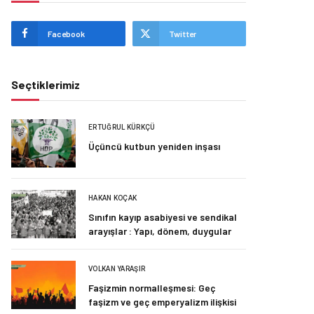
Facebook
Twitter
Seçtiklerimiz
ERTUĞRUL KÜRKÇÜ
Üçüncü kutbun yeniden inşası
HAKAN KOÇAK
Sınıfın kayıp asabiyesi ve sendikal
arayışlar : Yapı, dönem, duygular
VOLKAN YARAŞIR
Faşizmin normalleşmesi: Geç
faşizm ve geç emperyalizm ilişkisi