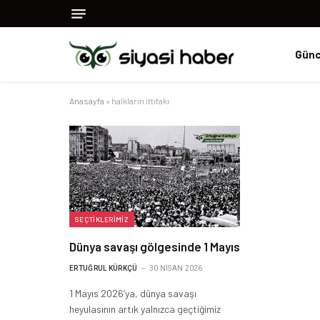
Günc
Anasayfa
»
halkların ittifakı
SEÇTIKLERIMIZ
Dünya savaşı gölgesinde 1 Mayıs
ERTUĞRUL KÜRKÇÜ
30 NISAN 2026
1 Mayıs 2026’ya, dünya savaşı
heyulasının artık yalnızca geçtiğimiz