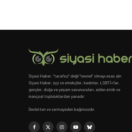
Siyasi Haber, “tarafsız” değil “nesnel” olmayı esas alır.
Siyasi Haber, işçi ve emekçiler, kadınlar, LGBTİ+’lar,
gençler, doğa ve yaşam savunucuları, ezilen etnik ve
inançsal topluluklardan yanadır.
Devletten ve sermayeden bağımsızdır.
Facebook
X
Instagram
YouTube
Bluesky