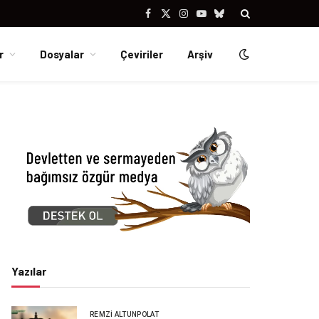
Facebook
X
Instagram
YouTube
Bluesky
(Twitter)
r
Dosyalar
Çeviriler
Arşiv
Yazılar
REMZI ALTUNPOLAT