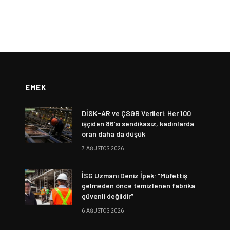
EMEK
DİSK-AR ve ÇSGB Verileri: Her 100
işçiden 86’sı sendikasız, kadınlarda
oran daha da düşük
7 AĞUSTOS 2026
İSG Uzmanı Deniz İpek: “Müfettiş
gelmeden önce temizlenen fabrika
güvenli değildir”
6 AĞUSTOS 2026