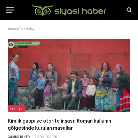
Anasayfa
»
hafıza
YAZILAR
Kimlik gaspı ve otorite inşası: Roman halkının
gölgesinde kurulan masallar
CUMUR ÜLKER
7 ARALIK 2025