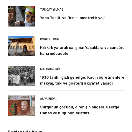
TUNCAY YILMAZ
Yasa Teklifi ve “bin kilometrelik yol”
KORKUT AKIN
Kılı kırk yararak çalışma: Yasaklara ve sansüre
karşı mücadele!
MAHSUNI GÜL
1930 tarihli gizli genelge: Kadın öğretmenlere
makyaj, takı ve gösterişli kıyafet yasağı
ASYA ERDAL
Sürgünün çocuğu, direnişin bilgesi: George
Habaş ve bugünün filistin’i
Bağlantıda Kalın