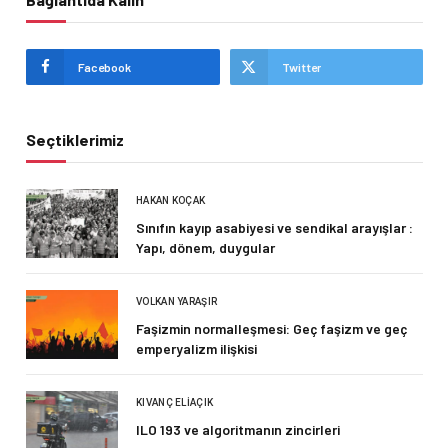
Facebook
Twitter
Seçtiklerimiz
HAKAN KOÇAK
Sınıfın kayıp asabiyesi ve sendikal arayışlar :
Yapı, dönem, duygular
VOLKAN YARAŞIR
Faşizmin normalleşmesi: Geç faşizm ve geç
emperyalizm ilişkisi
KIVANÇ ELIAÇIK
ILO 193 ve algoritmanın zincirleri