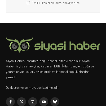
Gizlilik İlkesini okudum, onaylıyorum.
Siyasi Haber, “tarafsız” değil “nesnel” olmayı esas alır. Siyasi
Haber, işçi ve emekçiler, kadınlar, LGBTİ+’lar, gençler, doğa ve
yaşam savunucuları, ezilen etnik ve inançsal topluluklardan
yanadır.
Devletten ve sermayeden bağımsızdır.
Facebook
X
Instagram
YouTube
Bluesky