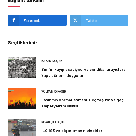
Facebook
Twitter
Seçtiklerimiz
HAKAN KOÇAK
Sınıfın kayıp asabiyesi ve sendikal arayışlar :
Yapı, dönem, duygular
VOLKAN YARAŞIR
Faşizmin normalleşmesi: Geç faşizm ve geç
emperyalizm ilişkisi
KIVANÇ ELIAÇIK
ILO 193 ve algoritmanın zincirleri