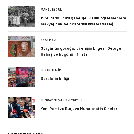
MAHSUNI GÜL
1930 tarihli gizli genelge: Kadın öğretmenlere
makyaj, takı ve gösterişli kıyafet yasağı
ASYA ERDAL
Sürgünün çocuğu, direnişin bilgesi: George
Habaş ve bugünün filistin’i
KENAN TEMIR
Derelerin birliği
TUNCAY YILMAZ SVEYDIYELI
Yeni Parti ve Burjuva Muhalefetin Sınırları
Bağlantıda Kalın