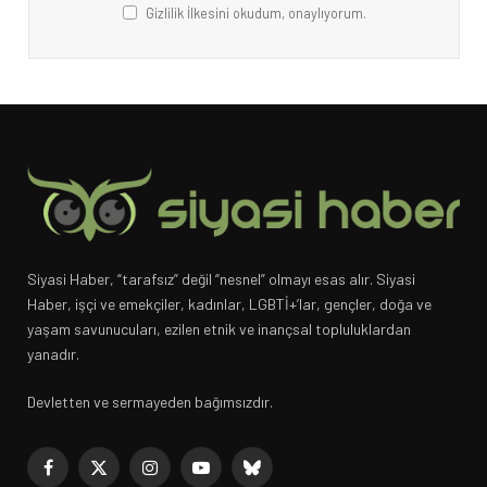
Gizlilik İlkesini okudum, onaylıyorum.
Siyasi Haber, “tarafsız” değil “nesnel” olmayı esas alır. Siyasi
Haber, işçi ve emekçiler, kadınlar, LGBTİ+’lar, gençler, doğa ve
yaşam savunucuları, ezilen etnik ve inançsal topluluklardan
yanadır.
Devletten ve sermayeden bağımsızdır.
Facebook
X
Instagram
YouTube
Bluesky