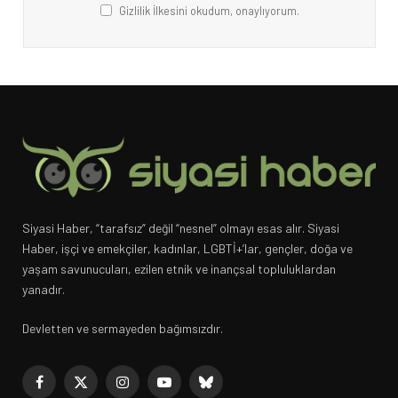
Gizlilik İlkesini okudum, onaylıyorum.
Siyasi Haber, “tarafsız” değil “nesnel” olmayı esas alır. Siyasi
Haber, işçi ve emekçiler, kadınlar, LGBTİ+’lar, gençler, doğa ve
yaşam savunucuları, ezilen etnik ve inançsal topluluklardan
yanadır.
Devletten ve sermayeden bağımsızdır.
Facebook
X
Instagram
YouTube
Bluesky