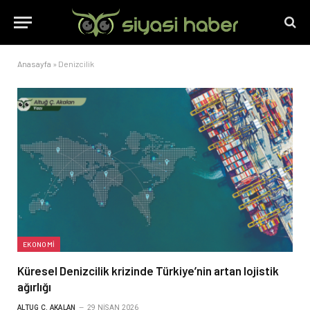
Anasayfa
»
Denizcilik
EKONOMI
Küresel Denizcilik krizinde Türkiye’nin artan lojistik
ağırlığı
ALTUG Ç. AKALAN
29 NISAN 2026