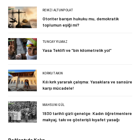
REMZI ALTUNPOLAT
Otoriter barışın hukuku mu, demokratik
toplumun eşiği mi?
TUNCAY YILMAZ
Yasa Teklifi ve “bin kilometrelik yol”
KORKUT AKIN
Kılı kırk yararak çalışma: Yasaklara ve sansüre
karşı mücadele!
MAHSUNI GÜL
1930 tarihli gizli genelge: Kadın öğretmenlere
makyaj, takı ve gösterişli kıyafet yasağı
Bağlantıda Kalın