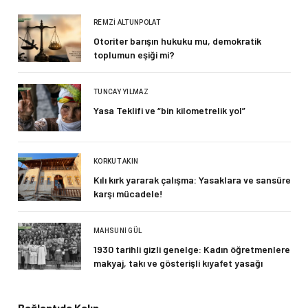
REMZI ALTUNPOLAT
Otoriter barışın hukuku mu, demokratik
toplumun eşiği mi?
TUNCAY YILMAZ
Yasa Teklifi ve “bin kilometrelik yol”
KORKUT AKIN
Kılı kırk yararak çalışma: Yasaklara ve sansüre
karşı mücadele!
MAHSUNI GÜL
1930 tarihli gizli genelge: Kadın öğretmenlere
makyaj, takı ve gösterişli kıyafet yasağı
Bağlantıda Kalın