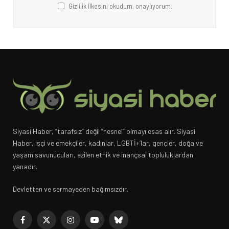
Gizlilik İlkesini okudum, onaylıyorum.
Siyasi Haber, “tarafsız” değil “nesnel” olmayı esas alır. Siyasi
Haber, işçi ve emekçiler, kadınlar, LGBTİ+’lar, gençler, doğa ve
yaşam savunucuları, ezilen etnik ve inançsal topluluklardan
yanadır.
Devletten ve sermayeden bağımsızdır.
Facebook
X
Instagram
YouTube
Bluesky