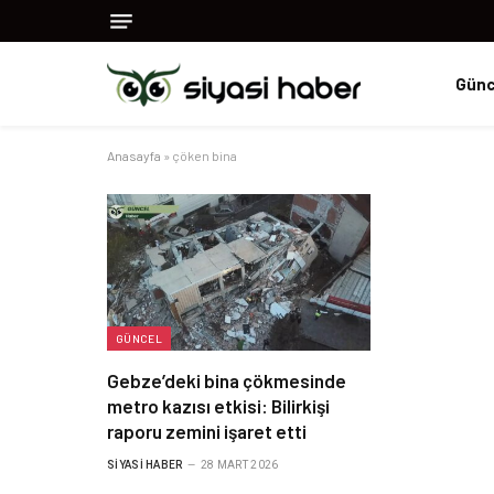
Günc
Anasayfa
»
çöken bina
GÜNCEL
Gebze’deki bina çökmesinde
metro kazısı etkisi: Bilirkişi
raporu zemini işaret etti
SIYASI HABER
28 MART 2026