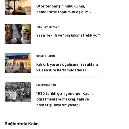
Otoriter barışın hukuku mu,
demokratik toplumun eşiği mi?
TUNCAY YILMAZ
Yasa Teklifi ve “bin kilometrelik yol”
KORKUT AKIN
Kılı kırk yararak çalışma: Yasaklara
ve sansüre karşı mücadele!
MAHSUNI GÜL
1930 tarihli gizli genelge: Kadın
öğretmenlere makyaj, takı ve
gösterişli kıyafet yasağı
Bağlantıda Kalın