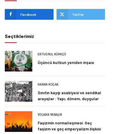
Facebook
Twitter
Seçtiklerimiz
ERTUĞRUL KÜRKÇÜ
Üçüncü kutbun yeniden inşası
HAKAN KOÇAK
Sınıfın kayıp asabiyesi ve sendikal
arayışlar : Yapı, dönem, duygular
VOLKAN YARAŞIR
Faşizmin normalleşmesi: Geç
faşizm ve geç emperyalizm ilişkisi