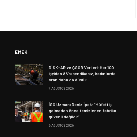
EMEK
DİSK-AR ve ÇSGB Verileri: Her 100
işçiden 86’sı sendikasız, kadınlarda
oran daha da düşük
7 AĞUSTOS 2026
İSG Uzmanı Deniz İpek: “Müfettiş
gelmeden önce temizlenen fabrika
güvenli değildir”
6 AĞUSTOS 2026