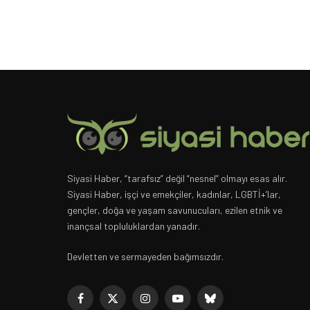
Siyasi Haber, “tarafsız” değil “nesnel” olmayı esas alır.
Siyasi Haber, işçi ve emekçiler, kadınlar, LGBTİ+’lar,
gençler, doğa ve yaşam savunucuları, ezilen etnik ve
inançsal topluluklardan yanadır.
Devletten ve sermayeden bağımsızdır.
Facebook
X
Instagram
YouTube
Bluesky