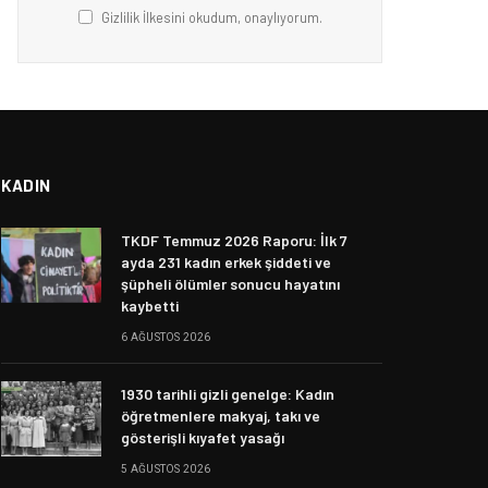
Gizlilik İlkesini okudum, onaylıyorum.
KADIN
TKDF Temmuz 2026 Raporu: İlk 7
ayda 231 kadın erkek şiddeti ve
şüpheli ölümler sonucu hayatını
kaybetti
6 AĞUSTOS 2026
1930 tarihli gizli genelge: Kadın
öğretmenlere makyaj, takı ve
gösterişli kıyafet yasağı
5 AĞUSTOS 2026