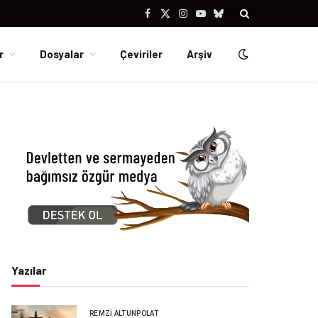
Facebook
X
Instagram
YouTube
Bluesky
(Twitter)
r
Dosyalar
Çeviriler
Arşiv
Yazılar
REMZI ALTUNPOLAT