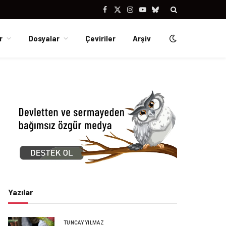
Facebook
X
Instagram
YouTube
Bluesky
(Twitter)
r
Dosyalar
Çeviriler
Arşiv
Yazılar
TUNCAY YILMAZ