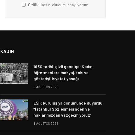
Gizlilik İlkesini okudum, onaylıyorum.
KADIN
1930 tarihli gizli genelge: Kadın
öğretmenlere makyaj, takı ve
gösterişli kıyafet yasağı
5 AĞUSTOS 2026
EŞİK kuruluş yıl dönümünde duyurdu:
“İstanbul Sözleşmesi’nden ve
haklarımızdan vazgeçmiyoruz”
1 AĞUSTOS 2026