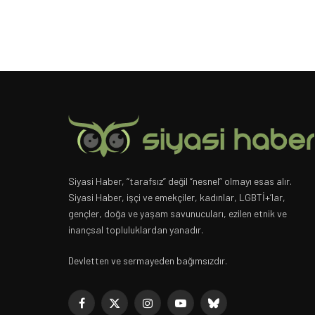
Siyasi Haber, “tarafsız” değil “nesnel” olmayı esas alır.
Siyasi Haber, işçi ve emekçiler, kadınlar, LGBTİ+’lar,
gençler, doğa ve yaşam savunucuları, ezilen etnik ve
inançsal topluluklardan yanadır.
Devletten ve sermayeden bağımsızdır.
Facebook
X
Instagram
YouTube
Bluesky