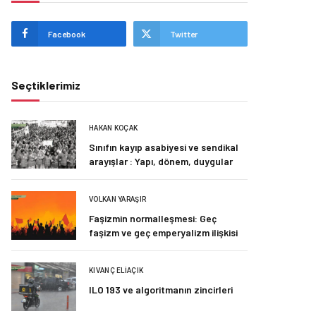
Facebook
Twitter
Seçtiklerimiz
HAKAN KOÇAK
Sınıfın kayıp asabiyesi ve sendikal
arayışlar : Yapı, dönem, duygular
VOLKAN YARAŞIR
Faşizmin normalleşmesi: Geç
faşizm ve geç emperyalizm ilişkisi
KIVANÇ ELIAÇIK
ILO 193 ve algoritmanın zincirleri