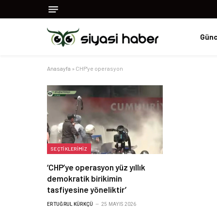
Günc
Anasayfa
»
CHP'ye operasyon
SEÇTIKLERIMIZ
‘CHP’ye operasyon yüz yıllık
demokratik birikimin
tasfiyesine yöneliktir’
ERTUĞRUL KÜRKÇÜ
25 MAYIS 2026