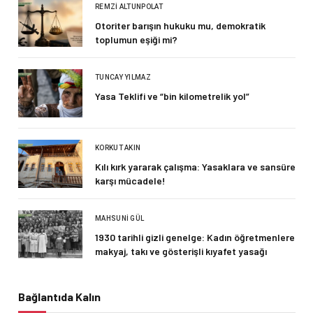
REMZI ALTUNPOLAT
Otoriter barışın hukuku mu, demokratik
toplumun eşiği mi?
TUNCAY YILMAZ
Yasa Teklifi ve “bin kilometrelik yol”
KORKUT AKIN
Kılı kırk yararak çalışma: Yasaklara ve sansüre
karşı mücadele!
MAHSUNI GÜL
1930 tarihli gizli genelge: Kadın öğretmenlere
makyaj, takı ve gösterişli kıyafet yasağı
Bağlantıda Kalın