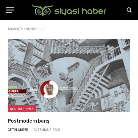
Anasayfa
»
büyük anlatı
SEÇTIKLERIMIZ
Postmodern barış
ÇETIN GÜRER
23 TEMMUZ 2025