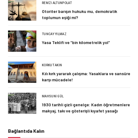
REMZI ALTUNPOLAT
Otoriter barışın hukuku mu, demokratik
toplumun eşiği mi?
TUNCAY YILMAZ
Yasa Teklifi ve “bin kilometrelik yol”
KORKUT AKIN
Kılı kırk yararak çalışma: Yasaklara ve sansüre
karşı mücadele!
MAHSUNI GÜL
1930 tarihli gizli genelge: Kadın öğretmenlere
makyaj, takı ve gösterişli kıyafet yasağı
Bağlantıda Kalın