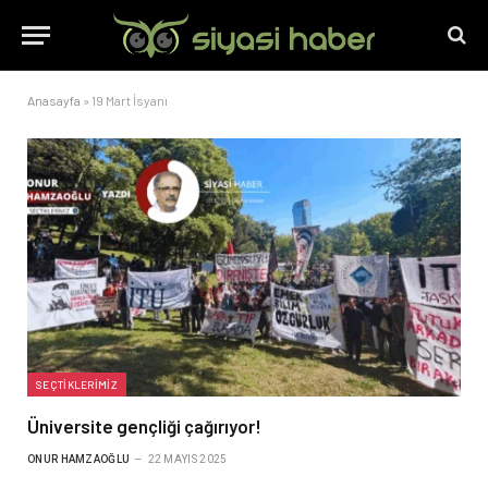
Anasayfa
»
19 Mart İsyanı
SEÇTIKLERIMIZ
Üniversite gençliği çağırıyor!
ONUR HAMZAOĞLU
22 MAYIS 2025