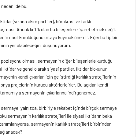
n nedeni de bu.
ktidar (ve ana akım partiler), bürokrasi ve farklı
aşması. Ancak kritik olan bu bileşenlere işaret etmek değil.
ngenin nasıl kurulduğunu ortaya koymak önemli. Eğer bu tip bir
ramının yer alabileceğini düşünüyorum.
kli pozisyonu olması, sermayenin diğer bileşenlerle kurduğu
 iktidar ve genel olarak siyasi partiler, iktidar blokunun
nin kendi çıkarları için geliştirdiği karlılık stratejilerinin
onya projelerinin kurucu aktörleridirler. Bu açıdan kendi
rı, tamamıyla sermayenin çıkarlarına indirgenemez.
, sermaye, yalnızca, birbiriyle rekabet içinde birçok sermaye
ku sermayenin karlılık stratejileri ile siyasi iktidarın beka
tanımlanıyorsa, sermayenin karlılık stratejileri birbirinden
 sağlanacak?