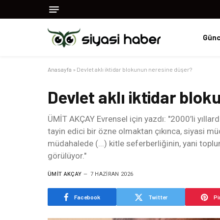
Günc
Anasayfa
»
Devlet aklı iktidar blokunun neresine düşer?
Devlet aklı iktidar blo
ÜMİT AKÇAY Evrensel için yazdı: "2000’li yıllard
tayin edici bir özne olmaktan çıkınca, siyasi müc
müdahalede (...) kitle seferberliğinin, yani topl
görülüyor."
ÜMIT AKÇAY
7 HAZIRAN 2026
Facebook
Twitter
Pi