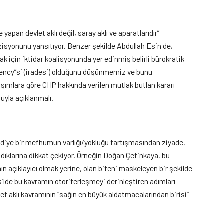
yapan devlet aklı değil, saray aklı ve aparatlarıdır”
zisyonunu yansıtıyor. Benzer şekilde Abdullah Esin de,
k için iktidar koalisyonunda yer edinmiş belirli bürokratik
agency”si (iradesi) olduğunu düşünmemiz ve bunu
şımlara göre CHP hakkında verilen mutlak butlan kararı
fuyla açıklanmalı.
lı” diye bir mefhumun varlığı/yokluğu tartışmasından ziyade,
dıklarına dikkat çekiyor. Örneğin Doğan Çetinkaya, bu
n açıklayıcı olmak yerine, olan biteni maskeleyen bir şekilde
şekilde bu kavramın otoriterleşmeyi derinleştiren adımları
vlet aklı kavramının “sağın en büyük aldatmacalarından birisi”