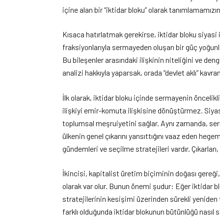
içine alan bir “iktidar bloku” olarak tanımlamamızı
Kısaca hatırlatmak gerekirse, iktidar bloku siyasi i
fraksiyonlarıyla sermayeden oluşan bir güç yoğunl
Bu bileşenler arasındaki ilişkinin niteliğini ve de
analizi hakkıyla yaparsak, orada “devlet aklı” kav
İlk olarak, iktidar bloku içinde sermayenin önceli
ilişkiyi emir-komuta ilişkisine dönüştürmez. Siyasi
toplumsal meşruiyetini sağlar. Aynı zamanda, sermaye
ülkenin genel çıkarını yansıttığını vaaz eden hegem
gündemleri ve seçilme stratejileri vardır. Çıkarla
İkincisi, kapitalist üretim biçiminin doğası gereği
olarak var olur. Bunun önemi şudur: Eğer iktidar blo
stratejilerinin kesişimi üzerinden sürekli yeniden 
farklı olduğunda iktidar blokunun bütünlüğü nasıl