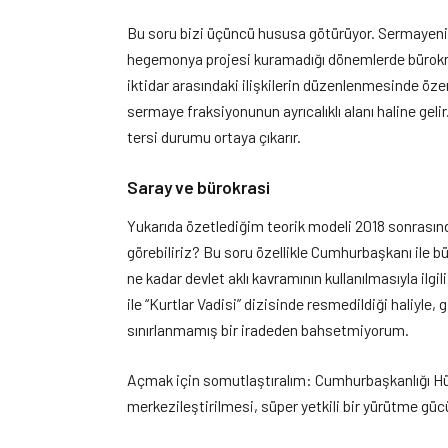
Bu soru bizi üçüncü hususa götürüyor. Sermayenin fa
hegemonya projesi kuramadığı dönemlerde bürokrasi
iktidar arasındaki ilişkilerin düzenlenmesinde öz
sermaye fraksiyonunun ayrıcalıklı alanı haline geli
tersi durumu ortaya çıkarır.
Saray ve bürokrasi
Yukarıda özetlediğim teorik modeli 2018 sonrasın
görebiliriz? Bu soru özellikle Cumhurbaşkanı ile bü
ne kadar devlet aklı kavramının kullanılmasıyla ilgi
ile “Kurtlar Vadisi” dizisinde resmedildiği haliyle,
sınırlanmamış bir iradeden bahsetmiyorum.
Açmak için somutlaştıralım: Cumhurbaşkanlığı H
merkezileştirilmesi, süper yetkili bir yürütme gü