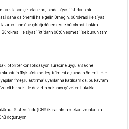
rklılaşan çıkarları karşısında siyasi iktidarın bir
 daha da önemli hale gelir. Örneğin, bürokrasi ile siyasi
erk kurumların öne çıktığı dönemlerde bürokrasi, hakim
r. Bürokrasi ile siyasi iktidarın bütünleşmesi ise bunun tam
daki otoriter konsolidasyon sürecine uygularsak ne
rokrasinin ilişkisinin netleştirilmesi açısından önemli. Her
li yapılan “meşrulaştırma” uyarılarına katılsam da, bu kavram
 gizemli bir şekilde devletin bekasını gözeten hukukla
ükümet Sistemi’nde (CHS) karar alma mekanizmalarının
cünü doğuruyor.