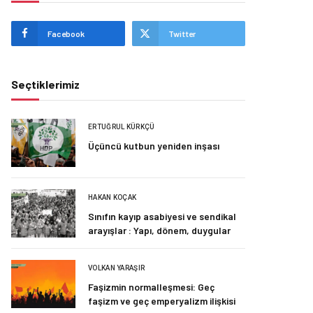
Facebook
Twitter
Seçtiklerimiz
ERTUĞRUL KÜRKÇÜ
Üçüncü kutbun yeniden inşası
HAKAN KOÇAK
Sınıfın kayıp asabiyesi ve sendikal
arayışlar : Yapı, dönem, duygular
VOLKAN YARAŞIR
Faşizmin normalleşmesi: Geç
faşizm ve geç emperyalizm ilişkisi