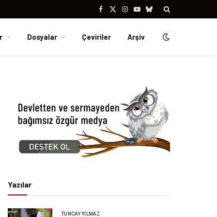
Facebook
X
Instagram
YouTube
Bluesky
(Twitter)
r
Dosyalar
Çeviriler
Arşiv
Yazılar
TUNCAY YILMAZ