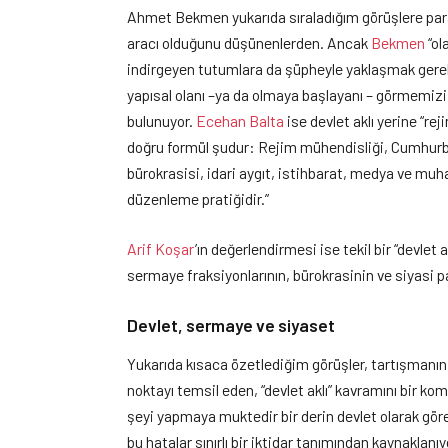
Ahmet Bekmen yukarıda sıraladığım görüşlere paral
aracı olduğunu düşünenlerden. Ancak
Bekmen
“ol
indirgeyen tutumlara da şüpheyle yaklaşmak gerekir
yapısal olanı –ya da olmaya başlayanı – görmemizi
bulunuyor.
Ecehan Balta
ise devlet aklı yerine “re
doğru formül şudur: Rejim mühendisliği, Cumhurbaş
bürokrasisi, idari aygıt, istihbarat, medya ve muha
düzenleme pratiğidir.”
Arif Koşar
’ın değerlendirmesi ise tekil bir “devlet a
sermaye fraksiyonlarının, bürokrasinin ve siyasi pa
Devlet, sermaye ve siyaset
Yukarıda kısaca özetlediğim görüşler, tartışmanın 
noktayı temsil eden, “devlet aklı” kavramını bir komp
şeyi yapmaya muktedir bir derin devlet olarak gö
bu hatalar sınırlı bir iktidar tanımından kaynaklanıy