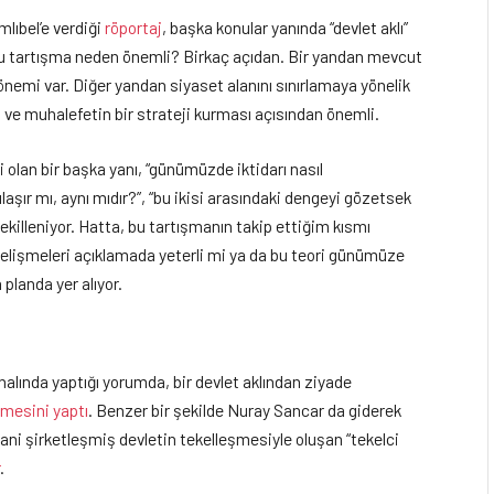
lıbel’e verdiği
röportaj
, başka konular yanında “devlet aklı”
 Bu tartışma neden önemli? Birkaç açıdan. Bir yandan mevcut
önemi var. Diğer yandan siyaset alanını sınırlamaya yönelik
ve muhalefetin bir strateji kurması açısından önemli.
 olan bir başka yanı, “günümüzde iktidarı nasıl
lılaşır mı, aynı mıdır?”, “bu ikisi arasındaki dengeyi gözetsek
 şekilleniyor. Hatta, bu tartışmanın takip ettiğim kısmı
gelişmeleri açıklamada yeterli mi ya da bu teori günümüze
 planda yer alıyor.
alında yaptığı yorumda, bir devlet aklından ziyade
rmesini yaptı
. Benzer bir şekilde Nuray Sancar da giderek
 yani şirketleşmiş devletin tekelleşmesiyle oluşan “tekelci
r
.