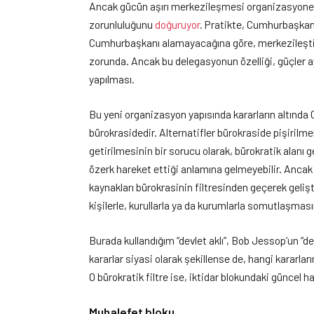
Ancak gücün aşırı merkezileşmesi organizasyonel 
zorunluluğunu
doğuruyor
. Pratikte, Cumhurbaşkanlı
Cumhurbaşkanı alamayacağına göre, merkezileştiri
zorunda. Ancak bu delegasyonun özelliği, güçler ayrılı
yapılması.
Bu yeni organizasyon yapısında kararların altında
bürokrasidedir. Alternatifler bürokraside pişirilm
getirilmesinin bir sorucu olarak, bürokratik alanı 
özerk hareket ettiği anlamına gelmeyebilir. Ancak b
kaynakları bürokrasinin filtresinden geçerek geliştiri
kişilerle, kurullarla ya da kurumlarla somutlaşmas
Burada kullandığım “devlet aklı”, Bob Jessop’un “de
kararlar siyasi olarak şekillense de, hangi kararlar
O bürokratik filtre ise, iktidar blokundaki güncel
Muhalefet bloku