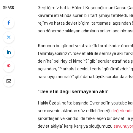
Geçtiğimiz hafta Bülent Kuşcuoğlu’nun Cansu Çam
SHARE
kavramı etrafında süren bir tartışmayı tetikledi.
rejim ve hatta devlet biçimi tartışması açısından 
son dönemde sıklaşan adımların anlamlandırılması 
Konunun bu güncel ve stratejik tarafı kadar önemli
tanımlayabiliriz?”, “devlet aklı ile sermaye aklı fark
de nihai belirleyici kimdir?” gibi sorular etrafında
açısından, “Marksist devlet teorisi günümüzdeki 
nasıl uygulanmalı?” gibi daha büyük sorular da arka
“Devletin değil sermayenin aklı”
Hakkı Özdal, hafta başında Evrensel’in youtube kan
sermayenin aklından söz edilebileceği
değerlendi
şirketleşen ve kendisi de tekelleşen bir devlet ile
devlet aklıyla” karşı karşıya olduğumuzu
savunuyo