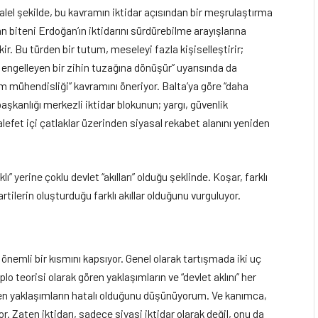
el şekilde, bu kavramın iktidar açısından bir meşrulaştırma
an biteni Erdoğan’ın iktidarını sürdürebilme arayışlarına
. Bu türden bir tutum, meseleyi fazla kişiselleştirir;
 engelleyen bir zihin tuzağına dönüşür” uyarısında da
jim mühendisliği” kavramını öneriyor. Balta’ya göre “daha
kanlığı merkezli iktidar blokunun; yargı, güvenlik
lefet içi çatlaklar üzerinden siyasal rekabet alanını yeniden
klı” yerine çoklu devlet “akılları” olduğu şeklinde. Koşar, farklı
rtilerin oluşturduğu farklı akıllar olduğunu vurguluyor.
önemli bir kısmını kapsıyor. Genel olarak tartışmada iki uç
lo teorisi olarak gören yaklaşımların ve “devlet aklını” her
ren yaklaşımların hatalı olduğunu düşünüyorum. Ve kanımca,
or. Zaten iktidarı, sadece siyasi iktidar olarak değil, onu da