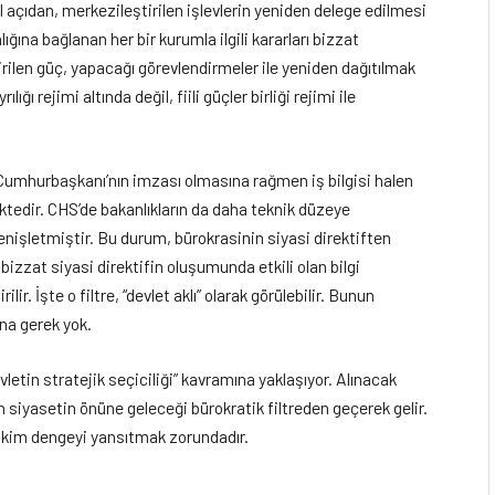
açıdan, merkezileştirilen işlevlerin yeniden delege edilmesi
ğına bağlanan her bir kurumla ilgili kararları bizzat
len güç, yapacağı görevlendirmeler ile yeniden dağıtılmak
ğı rejimi altında değil, fiili güçler birliği rejimi ile
 Cumhurbaşkanı’nın imzası olmasına rağmen iş bilgisi halen
ektedir. CHS’de bakanlıkların da daha teknik düzeye
genişletmiştir. Bu durum, bürokrasinin siyasi direktiften
izzat siyasi direktifin oluşumunda etkili olan bilgi
lir. İşte o filtre, “devlet aklı” olarak görülebilir. Bunun
ına gerek yok.
vletin stratejik seçiciliği” kavramına yaklaşıyor. Alınacak
ın siyasetin önüne geleceği bürokratik filtreden geçerek gelir.
 hakim dengeyi yansıtmak zorundadır.