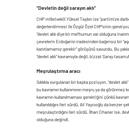
“Devletin değil sarayın aklı”
CHP milletvekili Yüksel Taşkın ise “partimize darbe 
değerlendirmesi ile Özgür Özel CHP’sinin genel po
“devlet aklı diye bir mefhumun var olduğuna inanma
çevrelerin Erdoğan’ın iradesinden bağımsız bir “
kanıtlamamız gerekir” görüşünü savundu. Bu yakla
“devlet aklı” kavramıyla değil, bizzat Saray tasarru
Meşrulaştırma aracı
Sıklıkla vurgulanan bir başka pozisyon, “devlet ak
bu kavramın kullanımının meşru ya da görünmez kıl
kavramın kullanılmaması gerektiğini çünkü kavramı
kullanıldığını ileri sürdü. Ali Yaycıoğlu da benzer 
meşrulaştırdığını ileri sürdü. İlhan Cihaner ise, de
olduğuna değindi.