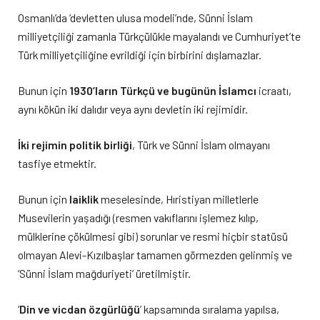
Osmanlı’da ‘devletten ulusa modeli’nde, Sünni İslam
milliyetçiliği zamanla Türkçülükle mayalandı ve Cumhuriyet’te
Türk milliyetçiliğine evrildiği için birbirini dışlamazlar.
Bunun için
1930’ların Türkçü ve bugünün İslamcı
icraatı,
aynı kökün iki dalıdır veya aynı devletin iki rejimidir.
İki rejimin politik birliği
, Türk ve Sünni İslam olmayanı
tasfiye etmektir.
Bunun için
laiklik
meselesinde, Hıristiyan milletlerle
Musevilerin yaşadığı (resmen vakıflarını işlemez kılıp,
mülklerine çökülmesi gibi) sorunlar ve resmi hiçbir statüsü
olmayan Alevi-Kızılbaşlar tamamen görmezden gelinmiş ve
‘Sünni İslam mağduriyeti’ üretilmiştir.
‘
Din ve vicdan özgürlüğü
’ kapsamında sıralama yapılsa,