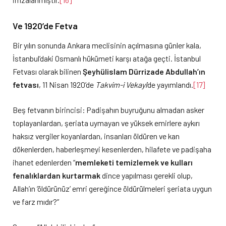
Ve 1920’de Fetva
Bir yılın sonunda Ankara meclisinin açılmasına günler kala,
İstanbul’daki Osmanlı hükümeti karşı atağa geçti. İstanbul
Fetvası olarak bilinen
Şeyhülislam Dürrizade Abdullah’ın
fetvası
, 11 Nisan 1920’de
Takvim-i Vekayi
’de yayımlandı.
[17]
Beş fetvanın birincisi: Padişahın buyruğunu almadan asker
toplayanlardan, şeriata uymayan ve yüksek emirlere aykırı
haksız vergiler koyanlardan, insanları öldüren ve kan
dökenlerden, haberleşmeyi kesenlerden, hilafete ve padişaha
ihanet edenlerden “
memleketi temizlemek ve kulları
fenalıklardan kurtarmak
dince yapılması gerekli olup,
Allah’ın ‘öldürünüz’ emri gereğince öldürülmeleri şeriata uygun
ve farz mıdır?”