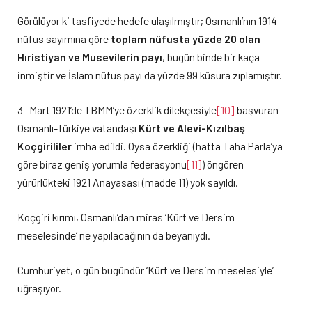
Görülüyor ki tasfiyede hedefe ulaşılmıştır; Osmanlı’nın 1914
nüfus sayımına göre
toplam nüfusta yüzde 20 olan
Hıristiyan ve Musevilerin payı
, bugün binde bir kaça
inmiştir ve İslam nüfus payı da yüzde 99 küsura zıplamıştır.
3- Mart 1921’de TBMM’ye özerklik dilekçesiyle
[10]
başvuran
Osmanlı-Türkiye vatandaşı
Kürt ve Alevi-Kızılbaş
Koçgirililer
imha edildi. Oysa özerkliği (hatta Taha Parla’ya
göre biraz geniş yorumla federasyonu
[11]
) öngören
yürürlükteki 1921 Anayasası (madde 11) yok sayıldı.
Koçgiri kırımı, Osmanlı’dan miras ‘Kürt ve Dersim
meselesinde’ ne yapılacağının da beyanıydı.
Cumhuriyet, o gün bugündür ‘Kürt ve Dersim meselesiyle’
uğraşıyor.