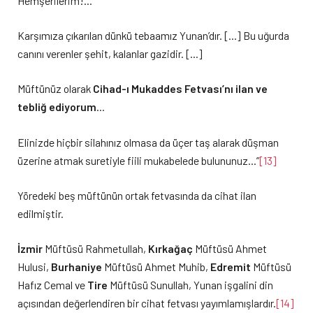
Hemşerilerim!…
Karşımıza çıkarılan dünkü tebaamız Yunan’dır. […] Bu uğurda
canını verenler şehit, kalanlar gazidir. […]
Müftünüz olarak
Cihad-ı Mukaddes Fetvası’nı ilan ve
tebliğ ediyorum
…
Elinizde hiçbir silahınız olmasa da üçer taş alarak düşman
üzerine atmak suretiyle fiili mukabelede bulununuz…”
[13]
Yöredeki beş müftünün ortak fetvasında da cihat ilan
edilmiştir.
İzmir
Müftüsü Rahmetullah,
Kırkağaç
Müftüsü Ahmet
Hulusi,
Burhaniye
Müftüsü Ahmet Muhib,
Edremit
Müftüsü
Hafız Cemal ve
Tire
Müftüsü Sunullah, Yunan işgalini din
açısından değerlendiren bir cihat fetvası yayımlamışlardır.
[14]