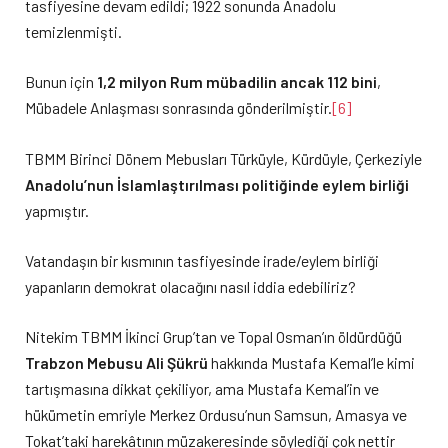
tasfiyesine devam edildi; 1922 sonunda Anadolu
temizlenmişti.
Bunun için
1,2 milyon Rum mübadilin ancak 112 bini
,
Mübadele Anlaşması sonrasında gönderilmiştir.
[6]
TBMM Birinci Dönem Mebusları Türküyle, Kürdüyle, Çerkeziyle
Anadolu’nun İslamlaştırılması politiğinde eylem birliği
yapmıştır.
Vatandaşın bir kısmının tasfiyesinde irade/eylem birliği
yapanların demokrat olacağını nasıl iddia edebiliriz?
Nitekim TBMM İkinci Grup’tan ve Topal Osman’ın öldürdüğü
Trabzon Mebusu Ali Şükrü
hakkında Mustafa Kemal’le kimi
tartışmasına dikkat çekiliyor, ama Mustafa Kemal’in ve
hükümetin emriyle Merkez Ordusu’nun Samsun, Amasya ve
Tokat’taki harekâtının müzakeresinde söylediği çok nettir