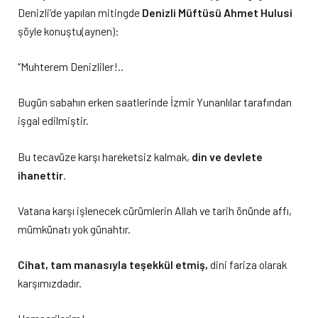
Denizli’de yapılan mitingde
Denizli Müftüsü Ahmet Hulusi
şöyle konuştu(aynen):
“Muhterem Denizliler!..
Bugün sabahın erken saatlerinde İzmir Yunanlılar tarafından
işgal edilmiştir.
Bu tecavüze karşı hareketsiz kalmak,
din ve devlete
ihanettir
.
Vatana karşı işlenecek cürümlerin Allah ve tarih önünde affı,
mümkünatı yok günahtır.
Cihat, tam manasıyla teşekkül etmiş,
dini fariza olarak
karşımızdadır.