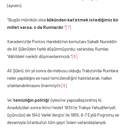
(aynen):
“Bugün mümkün olsa
kökünden kat’etmek istediğimiz bir
millet varsa, o da Rumlardır
.”
[7]
Karadeniz’de Pontos Harekâtı’nın komutanı Sakallı Nureddin
de Ali Şükrü’den farklı düşünmüyordu; vatandaş Rumlar,
“dâhildeki nankör düşmanlarımızdı.”
[8]
Ali Şükrü, bir yıl sonra da mebusu olduğu Trabzon’da Rumlara
neler yapıldığını ve nasıl temizlendiğini hatırlatarak, halkın
silahlandırılmasını önermiştir.
[9]
Ve ‘
temizliğin politiği
’ öylesine yapısallaştırılmış ki,
Anadolu’dan sonra ikinci hedef 1934’te Trakya Yahudileriydi;
üçüncüsü de 1942 Varlık Vergisi ile 1955, 6-7 Eylül Pogromu ve
devamıyla İstanbul’un tüm gayri İslam vatandaşlarıydı.