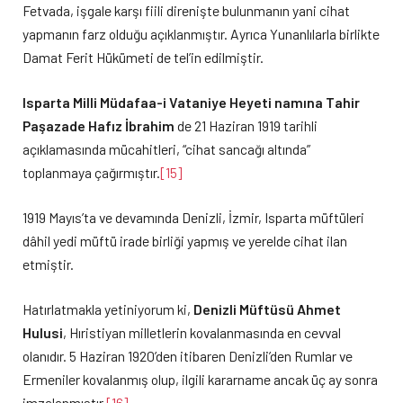
Fetvada, işgale karşı fiili direnişte bulunmanın yani cihat
yapmanın farz olduğu açıklanmıştır. Ayrıca Yunanlılarla birlikte
Damat Ferit Hükümeti de tel’in edilmiştir.
Isparta Milli Müdafaa-i Vataniye Heyeti namına Tahir
Paşazade Hafız İbrahim
de 21 Haziran 1919 tarihli
açıklamasında mücahitleri, “cihat sancağı altında”
toplanmaya çağırmıştır.
[15]
1919 Mayıs’ta ve devamında Denizli, İzmir, Isparta müftüleri
dâhil yedi müftü irade birliği yapmış ve yerelde cihat ilan
etmiştir.
Hatırlatmakla yetiniyorum ki,
Denizli Müftüsü Ahmet
Hulusi
, Hıristiyan milletlerin kovalanmasında en cevval
olanıdır. 5 Haziran 1920’den itibaren Denizli’den Rumlar ve
Ermeniler kovalanmış olup, ilgili kararname ancak üç ay sonra
imzalanmıştır.
[16]