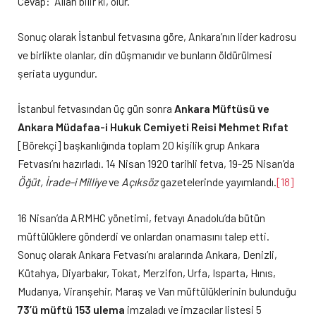
Cevap: “Allah bilir ki, olur.”
Sonuç olarak İstanbul fetvasına göre, Ankara’nın lider kadrosu
ve birlikte olanlar, din düşmanıdır ve bunların öldürülmesi
şeriata uygundur.
İstanbul fetvasından üç gün sonra
Ankara Müftüsü ve
Ankara Müdafaa-i Hukuk Cemiyeti Reisi Mehmet Rıfat
[Börekçi] başkanlığında toplam 20 kişilik grup Ankara
Fetvası’nı hazırladı. 14 Nisan 1920 tarihli fetva, 19-25 Nisan’da
Öğüt, İrade-i Milliye
ve
Açıksöz
gazetelerinde yayımlandı.
[18]
16 Nisan’da ARMHC yönetimi, fetvayı Anadolu’da bütün
müftülüklere gönderdi ve onlardan onamasını talep etti.
Sonuç olarak Ankara Fetvası’nı aralarında Ankara, Denizli,
Kütahya, Diyarbakır, Tokat, Merzifon, Urfa, Isparta, Hınıs,
Mudanya, Viranşehir, Maraş ve Van müftülüklerinin bulunduğu
73’ü müftü 153 ulema
imzaladı ve imzacılar listesi 5