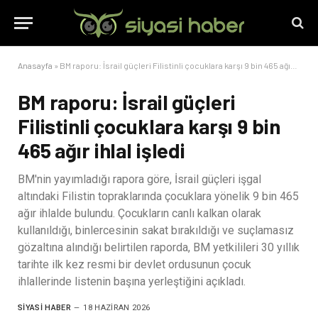
Anasayfa
»
BM raporu: İsrail güçleri Filistinli çocuklara karşı 9 bin 465 ağır ihlal işledi
BM raporu: İsrail güçleri
Filistinli çocuklara karşı 9 bin
465 ağır ihlal işledi
BM'nin yayımladığı rapora göre, İsrail güçleri işgal
altındaki Filistin topraklarında çocuklara yönelik 9 bin 465
ağır ihlalde bulundu. Çocukların canlı kalkan olarak
kullanıldığı, binlercesinin sakat bırakıldığı ve suçlamasız
gözaltına alındığı belirtilen raporda, BM yetkilileri 30 yıllık
tarihte ilk kez resmi bir devlet ordusunun çocuk
ihlallerinde listenin başına yerleştiğini açıkladı.
SIYASI HABER
18 HAZIRAN 2026