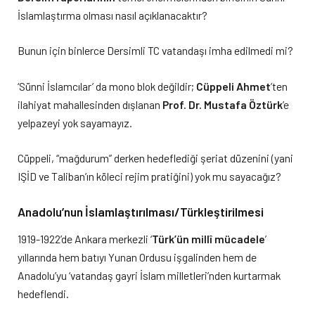
İslamlaştırma olması nasıl açıklanacaktır?
Bunun için binlerce Dersimli TC vatandaşı imha edilmedi mi?
‘Sünni İslamcılar’ da mono blok değildir;
Cüppeli Ahmet
’ten
ilahiyat mahallesinden dışlanan
Prof. Dr. Mustafa Öztürk
’e
yelpazeyi yok sayamayız.
Cüppeli, “mağdurum” derken hedeflediği şeriat düzenini (yani
IŞİD ve Taliban’ın köleci rejim pratiğini) yok mu sayacağız?
Anadolu’nun İslamlaştırılması/Türkleştirilmesi
1919-1922’de Ankara merkezli ‘
Türk’ün millî mücadele
’
yıllarında hem batıyı Yunan Ordusu işgalinden hem de
Anadolu’yu ‘vatandaş gayri İslam milletleri’nden kurtarmak
hedeflendi.