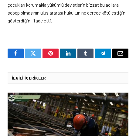
çocukları korumakla yükümlü devletlerin bizzat bu acılara
sebep olmasının uluslararası hukukun ne derece kötüleştiğini
gösterdiğini ifade etti.
Facebook
Twitter
Pinterest
LinkedIn
Tumblr
Telegram
Email
İLGILI İÇERIKLER