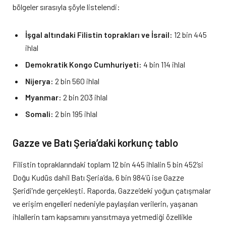
bölgeler sırasıyla şöyle listelendi:
İşgal altındaki Filistin toprakları ve İsrail:
12 bin 445
ihlal
Demokratik Kongo Cumhuriyeti:
4 bin 114 ihlal
Nijerya:
2 bin 560 ihlal
Myanmar:
2 bin 203 ihlal
Somali:
2 bin 195 ihlal
Gazze ve Batı Şeria’daki korkunç tablo
Filistin topraklarındaki toplam 12 bin 445 ihlalin 5 bin 452’si
Doğu Kudüs dahil Batı Şeria’da, 6 bin 984’ü ise Gazze
Şeridi’nde gerçekleşti. Raporda, Gazze’deki yoğun çatışmalar
ve erişim engelleri nedeniyle paylaşılan verilerin, yaşanan
ihlallerin tam kapsamını yansıtmaya yetmediği özellikle