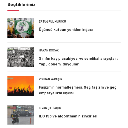
Seçtiklerimiz
ERTUĞRUL KÜRKÇÜ
Üçüncü kutbun yeniden inşası
HAKAN KOÇAK
Sınıfın kayıp asabiyesi ve sendikal arayışlar :
Yapı, dönem, duygular
VOLKAN YARAŞIR
Faşizmin normalleşmesi: Geç faşizm ve geç
emperyalizm ilişkisi
KIVANÇ ELIAÇIK
ILO 193 ve algoritmanın zincirleri