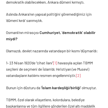
demokratik olabilecekken, Ankara dümeni kırmıştı.
Aslında Ankara’nın yapısal politiğini göremediğimiz için
‘dümeni kırdı’ sanmıştık.
Osmanlı’nın mirasçısı
Cumhuriyet, ‘demokratik’ olabilir
miydi?
Olamazdı, devlet nazarında vatandaşın bir kısmı ‘düşman’dı:
1- 23 Nisan 1920’de “cihat ilanı”
[1]
havasıyla açılan TBMM
seçileni de seçmeni de İslam’dı; Hıristiyan (ve Musevi)
vatandaşların katılımı resmen engellenmiştir.
[2]
Bunun için düsturu da
‘İslam kardeşliği/birliği’
olmuştur.
TBMM, özel olarak vilayetlere, kolordulara, belediye
başkanlarına ve tüm ilgililere gönderilen özel altı maddelik