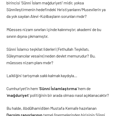
birincisi ‘Sünni İslam mağduriyeti’ midir, yoksa
Sünnileştirmenin hedefindeki Hıristiyanların/Musevilerin ya
da yok sayılan Alevi-Kızılbaşların sorunları mıdır?
Müesses nizam sınırları içinde kalınmıştır; akademi de bu
sınırın dışına çıkmamıştır.
Sünni İslamcı teşkilat liderleri (Fethullah Teşkilatı,
Süleymancılar vesaire) neden devlet memurudur? Bu,
müesses nizam planı mıdır?
Laikliğini tartışmak saklı kalmak kaydıyla…
Cumhuriyet’in hem ‘
Sünni İslamlaştırma
’ hem de
‘
mağduriyet
’ politiğinin bir arada olması nasıl açıklanacaktır?
Bu halde, Abdülhamid’den Mustafa Kemal’e hazırlanan
Dersim raporlarının
temel önermelerinden birisinin Sünni