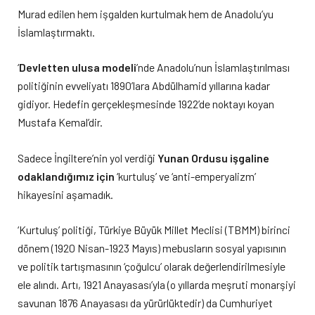
Murad edilen hem işgalden kurtulmak hem de Anadolu’yu
İslamlaştırmaktı.
‘
Devletten ulusa modeli
’nde Anadolu’nun İslamlaştırılması
politiğinin evveliyatı 1890’lara Abdülhamid yıllarına kadar
gidiyor. Hedefin gerçekleşmesinde 1922’de noktayı koyan
Mustafa Kemal’dir.
Sadece İngiltere’nin yol verdiği
Yunan Ordusu işgaline
odaklandığımız için
‘kurtuluş’ ve ‘anti-emperyalizm’
hikayesini aşamadık.
‘Kurtuluş’ politiği, Türkiye Büyük Millet Meclisi (TBMM) birinci
dönem (1920 Nisan-1923 Mayıs) mebusların sosyal yapısının
ve politik tartışmasının ‘çoğulcu’ olarak değerlendirilmesiyle
ele alındı. Artı, 1921 Anayasası’yla (o yıllarda meşruti monarşiyi
savunan 1876 Anayasası da yürürlüktedir) da Cumhuriyet