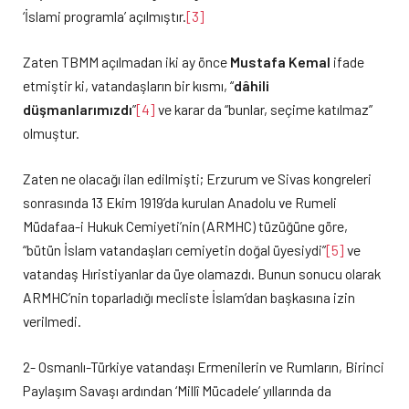
‘İslami programla’ açılmıştır.
[3]
Zaten TBMM açılmadan iki ay önce
Mustafa Kemal
ifade
etmiştir ki, vatandaşların bir kısmı, “
dâhili
düşmanlarımızdı
”
[4]
ve karar da “bunlar, seçime katılmaz”
olmuştur.
Zaten ne olacağı ilan edilmişti; Erzurum ve Sivas kongreleri
sonrasında 13 Ekim 1919’da kurulan Anadolu ve Rumeli
Müdafaa-i Hukuk Cemiyeti’nin (ARMHC) tüzüğüne göre,
“bütün İslam vatandaşları cemiyetin doğal üyesiydi”
[5]
ve
vatandaş Hıristiyanlar da üye olamazdı. Bunun sonucu olarak
ARMHC’nin toparladığı mecliste İslam’dan başkasına izin
verilmedi.
2- Osmanlı-Türkiye vatandaşı Ermenilerin ve Rumların, Birinci
Paylaşım Savaşı ardından ‘Millî Mücadele’ yıllarında da