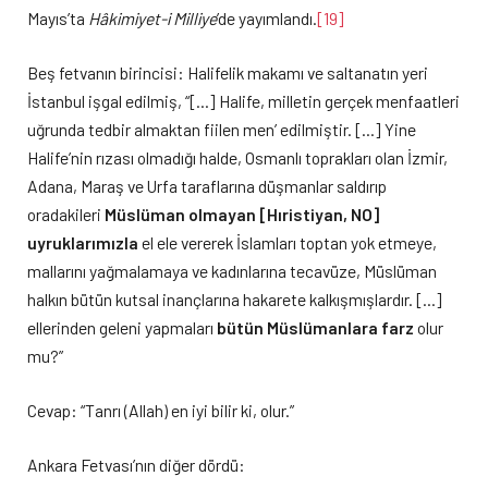
Mayıs’ta
Hâkimiyet-i Milliye
’de yayımlandı.
[19]
Beş fetvanın birincisi: Halifelik makamı ve saltanatın yeri
İstanbul işgal edilmiş, “[…] Halife, milletin gerçek menfaatleri
uğrunda tedbir almaktan fiilen men’ edilmiştir. […] Yine
Halife’nin rızası olmadığı halde, Osmanlı toprakları olan İzmir,
Adana, Maraş ve Urfa taraflarına düşmanlar saldırıp
oradakileri
Müslüman olmayan [Hıristiyan, NO]
uyruklarımızla
el ele vererek İslamları toptan yok etmeye,
mallarını yağmalamaya ve kadınlarına tecavüze, Müslüman
halkın bütün kutsal inançlarına hakarete kalkışmışlardır. […]
ellerinden geleni yapmaları
bütün Müslümanlara farz
olur
mu?”
Cevap: “Tanrı (Allah) en iyi bilir ki, olur.”
Ankara Fetvası’nın diğer dördü: