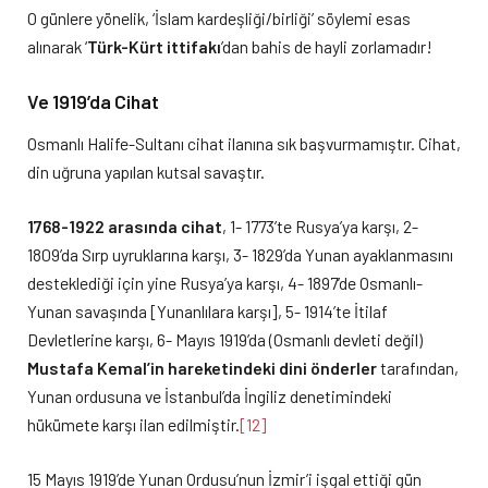
O günlere yönelik, ‘İslam kardeşliği/birliği’ söylemi esas
alınarak ‘
Türk-Kürt ittifakı
’dan bahis de hayli zorlamadır!
Ve 1919’da Cihat
Osmanlı Halife-Sultanı cihat ilanına sık başvurmamıştır. Cihat,
din uğruna yapılan kutsal savaştır.
1768-1922 arasında cihat
, 1- 1773’te Rusya’ya karşı, 2-
1809’da Sırp uyruklarına karşı, 3- 1829’da Yunan ayaklanmasını
desteklediği için yine Rusya’ya karşı, 4- 1897’de Osmanlı-
Yunan savaşında [Yunanlılara karşı], 5- 1914’te İtilaf
Devletlerine karşı, 6- Mayıs 1919’da (Osmanlı devleti değil)
Mustafa Kemal’in hareketindeki dini önderler
tarafından,
Yunan ordusuna ve İstanbul’da İngiliz denetimindeki
hükümete karşı ilan edilmiştir.
[12]
15 Mayıs 1919’de Yunan Ordusu’nun İzmir’i işgal ettiği gün