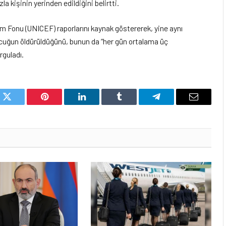
la kişinin yerinden edildiğini belirtti.
dım Fonu (UNICEF) raporlarını kaynak göstererek, yine aynı
 çocuğun öldürüldüğünü, bunun da “her gün ortalama üç
rguladı.
k
Twitter
Pinterest
LinkedIn
Tumblr
Telegram
Email