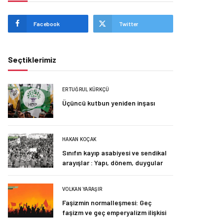
Facebook
Twitter
Seçtiklerimiz
ERTUĞRUL KÜRKÇÜ
Üçüncü kutbun yeniden inşası
HAKAN KOÇAK
Sınıfın kayıp asabiyesi ve sendikal
arayışlar : Yapı, dönem, duygular
VOLKAN YARAŞIR
Faşizmin normalleşmesi: Geç
faşizm ve geç emperyalizm ilişkisi