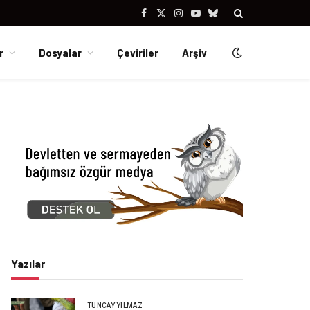
Facebook
X
Instagram
YouTube
Bluesky
(Twitter)
r
Dosyalar
Çeviriler
Arşiv
Yazılar
TUNCAY YILMAZ