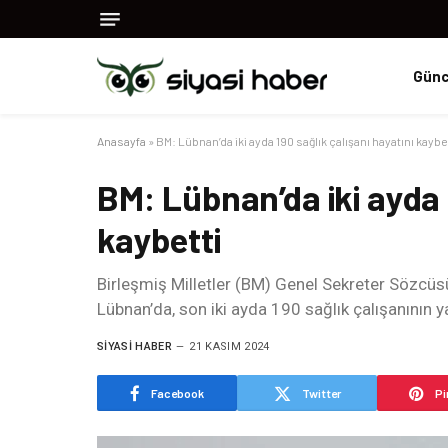
Günc
Anasayfa
»
BM: Lübnan’da iki ayda 190 sağlık çalışanı hayatını kaybe
BM: Lübnan’da iki ayda 
kaybetti
Birleşmiş Milletler (BM) Genel Sekreter Sözcüsü 
Lübnan’da, son iki ayda 190 sağlık çalışanının ya
SIYASI HABER
21 KASIM 2024
Facebook
Twitter
Pi