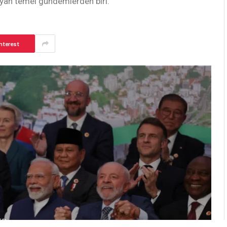
şıyan temel gündemlerden biri.
nterest