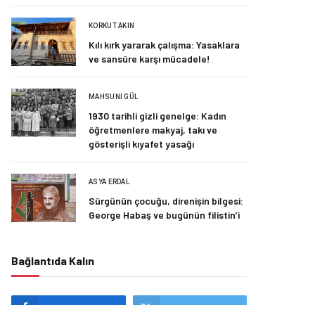
KORKUT AKIN
Kılı kırk yararak çalışma: Yasaklara
ve sansüre karşı mücadele!
MAHSUNI GÜL
1930 tarihli gizli genelge: Kadın
öğretmenlere makyaj, takı ve
gösterişli kıyafet yasağı
ASYA ERDAL
Sürgünün çocuğu, direnişin bilgesi:
George Habaş ve bugünün filistin’i
Bağlantıda Kalın
Facebook
Twitter