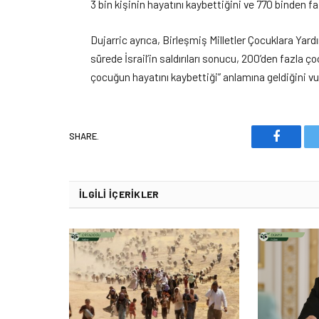
3 bin kişinin hayatını kaybettiğini ve 770 binden faz
Dujarric ayrıca, Birleşmiş Milletler Çocuklara Yar
sürede İsrail’in saldırıları sonucu, 200’den fazla
çocuğun hayatını kaybettiği” anlamına geldiğini vu
SHARE.
Faceboo
İLGILI İÇERIKLER