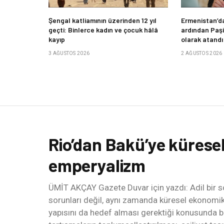
Şengal katliamının üzerinden 12 yıl
Ermenistan’da
geçti: Binlerce kadın ve çocuk hâlâ
ardından Paş
kayıp
olarak atandı
3 AĞUSTOS 2026
2 AĞUSTOS 2026
Rio’dan Bakü’ye küresel 
emperyalizm
ÜMİT AKÇAY Gazete Duvar için yazdı: Adil bir so
sorunları değil, aynı zamanda küresel ekonomik 
yapısını da hedef alması gerektiği konusunda b