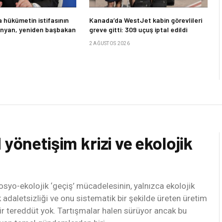
 hükümetin istifasının
Kanada’da WestJet kabin görevlileri
inyan, yeniden başbakan
greve gitti: 309 uçuş iptal edildi
2 AĞUSTOS 2026
yönetişim krizi ve ekolojik
syo-ekolojik ‘geçiş’ mücadelesinin, yalnızca ekolojik
adaletsizliği ve onu sistematik bir şekilde üreten üretim
ir tereddüt yok. Tartışmalar halen sürüyor ancak bu