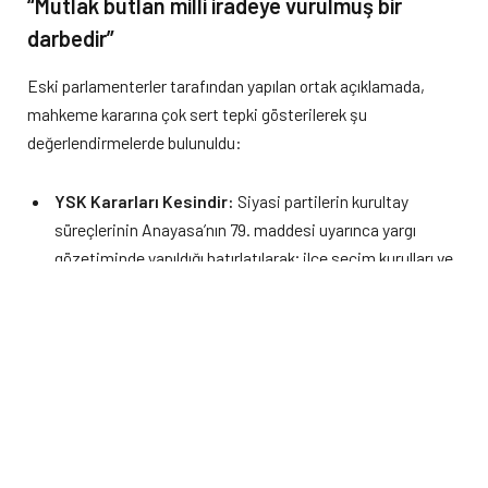
“Mutlak butlan milli iradeye vurulmuş bir
darbedir”
Eski parlamenterler tarafından yapılan ortak açıklamada,
mahkeme kararına çok sert tepki gösterilerek şu
değerlendirmelerde bulunuldu:
YSK Kararları Kesindir:
Siyasi partilerin kurultay
süreçlerinin Anayasa’nın 79. maddesi uyarınca yargı
gözetiminde yapıldığı hatırlatılarak; ilçe seçim kurulları ve
son merci olan Yüksek Seçim Kurulu (YSK) tarafından
onaylanan, mazbataları verilen seçimlerin kesin olduğu ve
itiraz edilemeyeceği vurgulandı.
Siyasallaşmış Yargı Müdahalesi:
Özgür Özel’in Genel
Başkan seçildiği 38. Kurultay’ın “mutlak butlan”
gerekçesiyle iptal edilmesi; demokratik siyasete, hukuk
devleti ilkesine ve milli iradeye vurulmuş ağır bir darbe