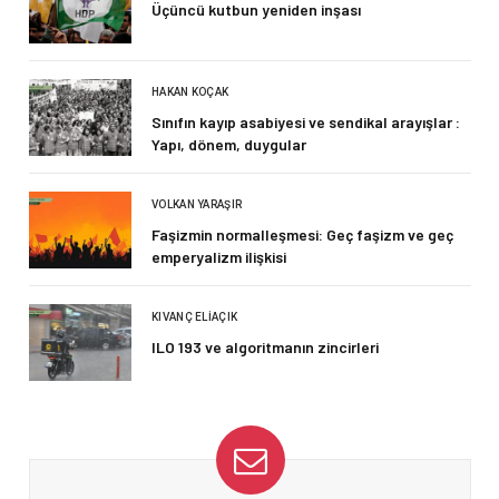
Üçüncü kutbun yeniden inşası
HAKAN KOÇAK
Sınıfın kayıp asabiyesi ve sendikal arayışlar :
Yapı, dönem, duygular
VOLKAN YARAŞIR
Faşizmin normalleşmesi: Geç faşizm ve geç
emperyalizm ilişkisi
KIVANÇ ELIAÇIK
ILO 193 ve algoritmanın zincirleri