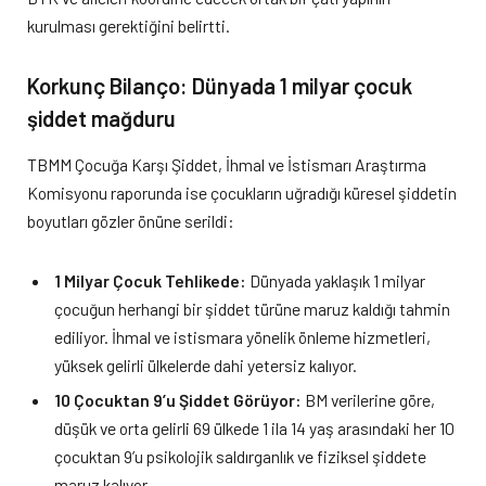
kurulması gerektiğini belirtti.
Korkunç Bilanço: Dünyada 1 milyar çocuk
şiddet mağduru
TBMM Çocuğa Karşı Şiddet, İhmal ve İstismarı Araştırma
Komisyonu raporunda ise çocukların uğradığı küresel şiddetin
boyutları gözler önüne serildi:
1 Milyar Çocuk Tehlikede:
Dünyada yaklaşık 1 milyar
çocuğun herhangi bir şiddet türüne maruz kaldığı tahmin
ediliyor. İhmal ve istismara yönelik önleme hizmetleri,
yüksek gelirli ülkelerde dahi yetersiz kalıyor.
10 Çocuktan 9’u Şiddet Görüyor:
BM verilerine göre,
düşük ve orta gelirli 69 ülkede 1 ila 14 yaş arasındaki her 10
çocuktan 9’u psikolojik saldırganlık ve fiziksel şiddete
maruz kalıyor.