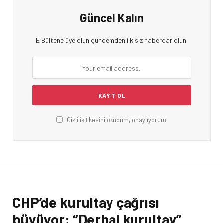
Güncel Kalın
E Bültene üye olun gündemden ilk siz haberdar olun.
Gizlilik İlkesini okudum, onaylıyorum.
CHP’de kurultay çağrısı
büyüyor: “Derhal kurultay”