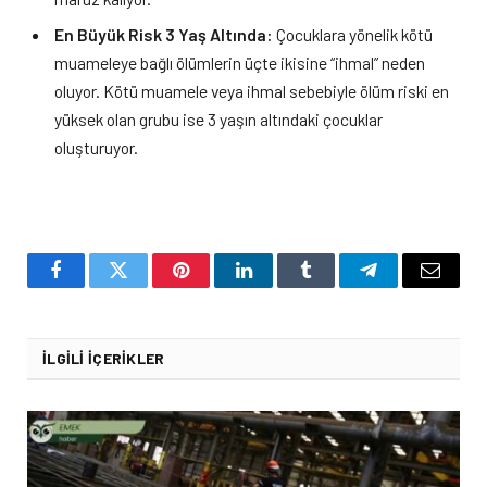
En Büyük Risk 3 Yaş Altında:
Çocuklara yönelik kötü
muameleye bağlı ölümlerin üçte ikisine “ihmal” neden
oluyor. Kötü muamele veya ihmal sebebiyle ölüm riski en
yüksek olan grubu ise 3 yaşın altındaki çocuklar
oluşturuyor.
Facebook
Twitter
Pinterest
LinkedIn
Tumblr
Telegram
Email
İLGILI İÇERIKLER