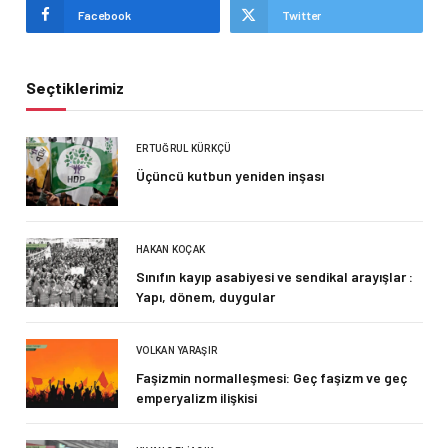
Facebook
Twitter
Seçtiklerimiz
ERTUĞRUL KÜRKÇÜ
Üçüncü kutbun yeniden inşası
HAKAN KOÇAK
Sınıfın kayıp asabiyesi ve sendikal arayışlar :
Yapı, dönem, duygular
VOLKAN YARAŞIR
Faşizmin normalleşmesi: Geç faşizm ve geç
emperyalizm ilişkisi