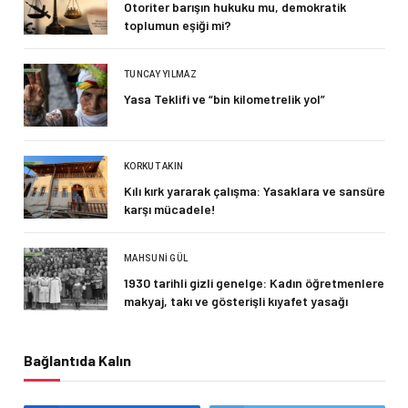
Otoriter barışın hukuku mu, demokratik
toplumun eşiği mi?
TUNCAY YILMAZ
Yasa Teklifi ve “bin kilometrelik yol”
KORKUT AKIN
Kılı kırk yararak çalışma: Yasaklara ve sansüre
karşı mücadele!
MAHSUNI GÜL
1930 tarihli gizli genelge: Kadın öğretmenlere
makyaj, takı ve gösterişli kıyafet yasağı
Bağlantıda Kalın