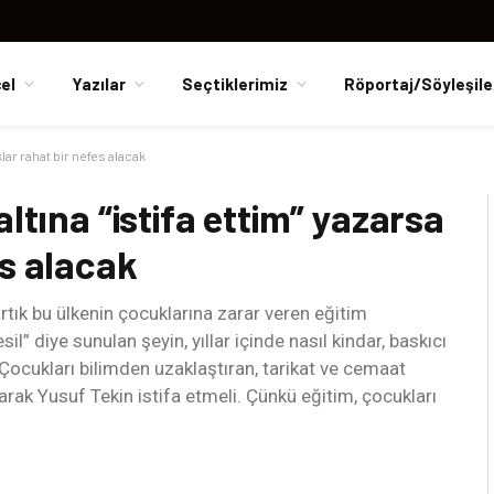
el
Yazılar
Seçtiklerimiz
Röportaj/Söyleşile
klar rahat bir nefes alacak
ltına “istifa ettim” yazarsa
es alacak
k bu ülkenin çocuklarına zarar veren eğitim
il” diye sunulan şeyin, yıllar içinde nasıl kindar, baskıcı
ocukları bilimden uzaklaştıran, tarikat ve cemaat
arak Yusuf Tekin istifa etmeli. Çünkü eğitim, çocukları
.