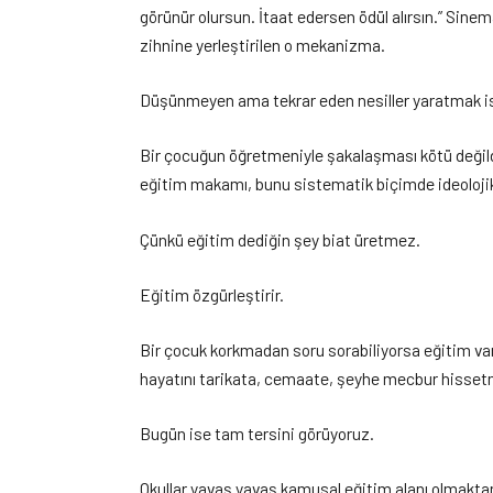
görünür olursun. İtaat edersen ödül alırsın.” Sin
zihnine yerleştirilen o mekanizma.
Düşünmeyen ama tekrar eden nesiller yaratmak ist
Bir çocuğun öğretmeniyle şakalaşması kötü değild
eğitim makamı, bunu sistematik biçimde ideoloji
Çünkü eğitim dediğin şey biat üretmez.
Eğitim özgürleştirir.
Bir çocuk korkmadan soru sorabiliyorsa eğitim vard
hayatını tarikata, cemaate, şeyhe mecbur hissetm
Bugün ise tam tersini görüyoruz.
Okullar yavaş yavaş kamusal eğitim alanı olmaktan ç