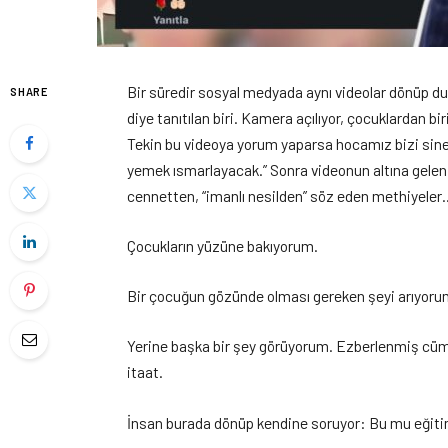
Bir süredir sosyal medyada aynı videolar dönüp dur
SHARE
diye tanıtılan biri. Kamera açılıyor, çocuklardan 
Tekin bu videoya yorum yaparsa hocamız bizi sin
yemek ısmarlayacak.” Sonra videonun altına gele
cennetten, “imanlı nesilden” söz eden methiyeler
Çocukların yüzüne bakıyorum.
Bir çocuğun gözünde olması gereken şeyi arıyorum
Yerine başka bir şey görüyorum. Ezberlenmiş cüml
itaat.
İnsan burada dönüp kendine soruyor: Bu mu eğit