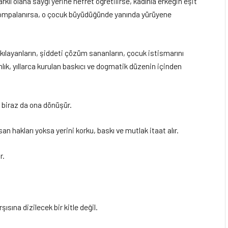
klı olana saygı yerine nefret öğretilirse, kadınla erkeğin eşit
 pompalanırsa, o çocuk büyüdüğünde yanında yürüyene
skılayanların, şiddeti çözüm sananların, çocuk istismarını
lık, yıllarca kurulan baskıcı ve dogmatik düzenin içinden
 biraz da ona dönüşür.
n hakları yoksa yerini korku, baskı ve mutlak itaat alır.
r.
ısına dizilecek bir kitle değil.