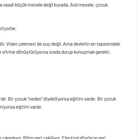
ema vaadi küçük mesele değil burada. Asıl mesele, çocuk
iyorlar.
ir. Video çekmesi de suç değil. Ama devletin en tepesindeki
k vitrine dönüştürüyorsa orada durup konuşmak gerekir.
ır. Bir çocuk “neden” diyebiliyorsa eğitim vardır. Bir çocuk
iyorsa eğitim vardır.
ıkarılıyor. Bilim geri çekiliyor. Eleştirel düşünce geri