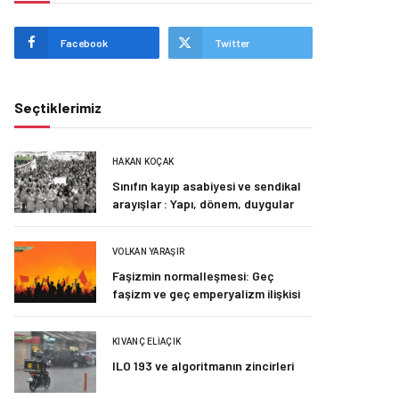
Facebook
Twitter
Seçtiklerimiz
HAKAN KOÇAK
Sınıfın kayıp asabiyesi ve sendikal
arayışlar : Yapı, dönem, duygular
VOLKAN YARAŞIR
Faşizmin normalleşmesi: Geç
faşizm ve geç emperyalizm ilişkisi
KIVANÇ ELIAÇIK
ILO 193 ve algoritmanın zincirleri