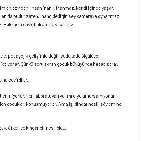
m en azından. İnsan inanır, inanmaz, kendi içinde yaşar.
 olan da budur zaten. İnanç dediğin şey kameraya oynanmaz.
ele hele devlet eliyle hiç yapılmaz.
iyle, pedagojik gelişimle değil, sadakatle ölçülüyor.
istiyorlar. Çünkü soru soran çocuk büyüyünce hesap sorar.
dına çevirdiler.
tlenmiyorlar. Fen laboratuvarı var mı diye umursamıyorlar.
len çocukları konuşmuyorlar. Ama iş “dindar nesil” söylemine
ok, öfkeli ve kindar bir nesil oldu.