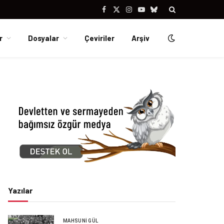
Facebook
X
Instagram
YouTube
Bluesky
(Twitter)
r
Dosyalar
Çeviriler
Arşiv
Yazılar
MAHSUNI GÜL