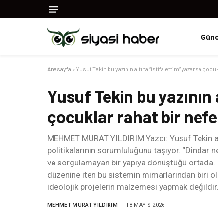
Günc
Anasayfa
»
Yusuf Tekin bu yazının altına “istifa ettim” yazarsa çocu
Yusuf Tekin bu yazının a
çocuklar rahat bir nef
MEHMET MURAT YILDIRIM Yazdı: Yusuf Tekin artı
politikalarının sorumluluğunu taşıyor. “Dindar nes
ve sorgulamayan bir yapıya dönüştüğü ortada. Ç
düzenine iten bu sistemin mimarlarından biri ol
ideolojik projelerin malzemesi yapmak değildir
MEHMET MURAT YILDIRIM
18 MAYIS 2026