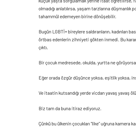
küçük yaşta sorgulamak yerine itaat öğretilirse, far
olmadığı anlatılırsa, yaşam tarzlarına düşmanlık
tahammül edemeyen birine dönüşebilir.
Bugün LGBTİ+ bireylere saldıranların, kadınları ba
örtbas edenlerin zihniyeti gökten inmedi. Bu karan
çıktı.
Bir çocuk medresede, okulda, yurtta ne görüyorsa
Eğer orada özgür düşünce yoksa, eşitlik yoksa, insa
Ve itaatin kutsandığı yerde vicdan yavaş yavaş ölü
Biz tam da buna itiraz ediyoruz.
Çünkü bu ülkenin çocukları “like” uğruna kamera karş