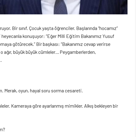
uyor. Bir sınıf. Çocuk yaşta öğrenciler. Başlarında “hocamız”
biri heyecanla konuşuyor: “Eğer Milli Eğitim Bakanımız Yusuf
emaya götürecek.” Bir başkası: “Bakanımız cevap verirse
n o ağır, büyük büyük cümleler… Peygamberlerden,
…
. Merak, oyun, hayal soru sorma cesareti.
eler. Kameraya göre ayarlanmış mimikler. Alkış bekleyen bir
im?