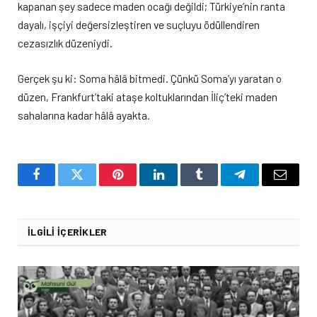
kapanan şey sadece maden ocağı değildi; Türkiye’nin ranta
dayalı, işçiyi değersizleştiren ve suçluyu ödüllendiren
cezasızlık düzeniydi.
Gerçek şu ki: Soma hâlâ bitmedi. Çünkü Soma’yı yaratan o
düzen, Frankfurt’taki ataşe koltuklarından İliç’teki maden
sahalarına kadar hâlâ ayakta.
Facebook
Twitter
Pinterest
LinkedIn
Tumblr
Telegram
Email
İLGILI İÇERIKLER