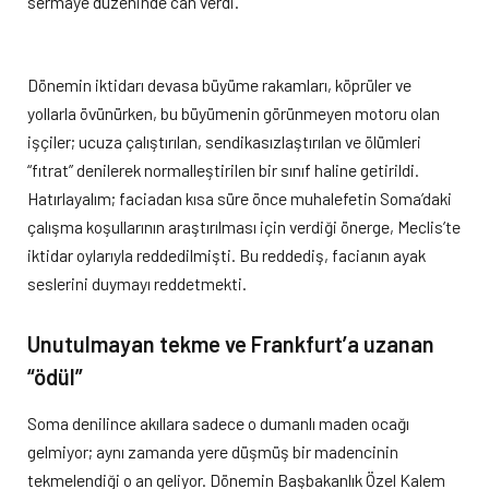
sermaye düzeninde can verdi.
Dönemin iktidarı devasa büyüme rakamları, köprüler ve
yollarla övünürken, bu büyümenin görünmeyen motoru olan
işçiler; ucuza çalıştırılan, sendikasızlaştırılan ve ölümleri
“fıtrat” denilerek normalleştirilen bir sınıf haline getirildi.
Hatırlayalım; faciadan kısa süre önce muhalefetin Soma’daki
çalışma koşullarının araştırılması için verdiği önerge, Meclis’te
iktidar oylarıyla reddedilmişti. Bu reddediş, facianın ayak
seslerini duymayı reddetmekti.
Unutulmayan tekme ve Frankfurt’a uzanan
“ödül”
Soma denilince akıllara sadece o dumanlı maden ocağı
gelmiyor; aynı zamanda yere düşmüş bir madencinin
tekmelendiği o an geliyor. Dönemin Başbakanlık Özel Kalem