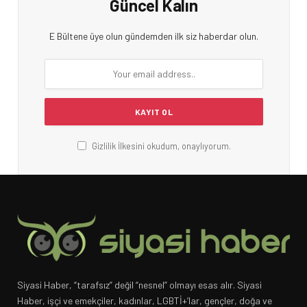
Güncel Kalın
E Bültene üye olun gündemden ilk siz haberdar olun.
Gizlilik İlkesini okudum, onaylıyorum.
Siyasi Haber, “tarafsız” değil “nesnel” olmayı esas alır. Siyasi
Haber, işçi ve emekçiler, kadınlar, LGBTİ+’lar, gençler, doğa ve