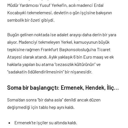
Müdür Yardımcısı Yusuf Yerkel’in, acılı madenci Erdal
Kocabıyık’ı tekmelemesi, devletin o gün işçisine bakışının
sembolik bir özeti gibiydi.
Bugün gelinen noktada ise adalet arayışı daha derin bir yara
alıyor. Madenciyi tekmeleyen Yerkel, kamuoyunun büyük
tepkisine rağmen Frankfurt Başkonsolosluğu’na Ticaret
Ataşesi olarak atandı. Aylık yaklaşık 6 bin Euro maaş ve ek
haklarla yapılan bu atama “cezasızlık kültürünün” ve
“sadakatin ödüllendirilmesinin” bir nişanesidir.
Soma bir başlangıçtı: Ermenek, Hendek, İliç…
Soma’dan sonra “bir daha asla” denildi ancak düzen
değişmediği için tablo hep aynı kaldı.
Ermenek’te işçiler su altında kaldı.