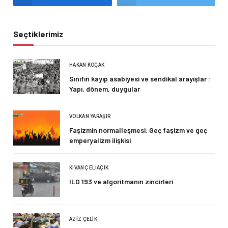
Seçtiklerimiz
HAKAN KOÇAK
Sınıfın kayıp asabiyesi ve sendikal arayışlar :
Yapı, dönem, duygular
VOLKAN YARAŞIR
Faşizmin normalleşmesi: Geç faşizm ve geç
emperyalizm ilişkisi
KIVANÇ ELIAÇIK
ILO 193 ve algoritmanın zincirleri
AZIZ ÇELIK