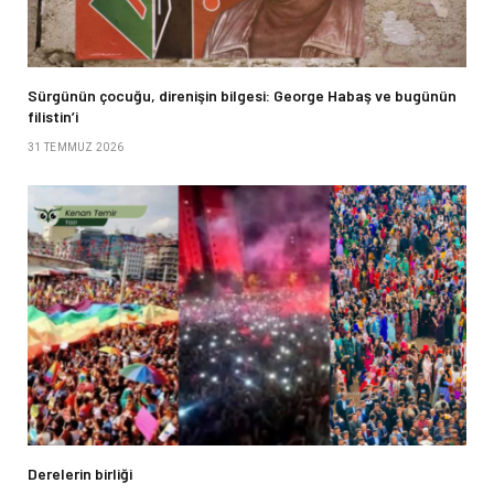
Sürgünün çocuğu, direnişin bilgesi: George Habaş ve bugünün
filistin’i
31 TEMMUZ 2026
Derelerin birliği