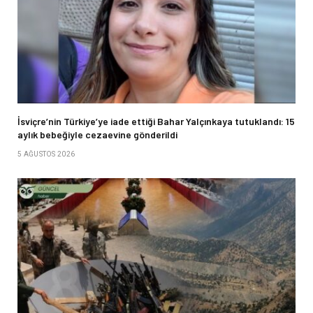
İsviçre’nin Türkiye’ye iade ettiği Bahar Yalçınkaya tutuklandı: 15
aylık bebeğiyle cezaevine gönderildi
5 AĞUSTOS 2026