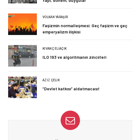
Yapı, dönem, duygular
VOLKAN YARAŞIR
Faşizmin normalleşmesi: Geç faşizm ve geç
emperyalizm ilişkisi
KIVANÇ ELIAÇIK
ILO 193 ve algoritmanın zincirleri
AZIZ ÇELIK
“Devlet katkısı” aldatmacası!