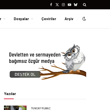
Facebook
X
Instagram
YouTube
Bluesky
(Twitter)
r
Dosyalar
Çeviriler
Arşiv
Yazılar
TUNCAY YILMAZ