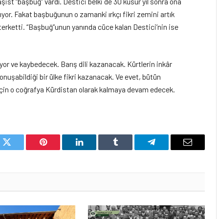
şist “başbuğ” vardı. Destici belki de 30 kusur yıl sonra ona
or. Fakat başbuğunun o zamanki ırkçı fikri zemini artık
ı terketti. “Başbuğ”unun yanında cüce kalan Destici’nin ise
iyor ve kaybedecek. Barış dili kazanacak. Kürtlerin inkâr
onuşabildiği bir ülke fikri kazanacak. Ve evet, bütün
için o coğrafya Kürdistan olarak kalmaya devam edecek.
k
Twitter
Pinterest
LinkedIn
Tumblr
Telegram
Email