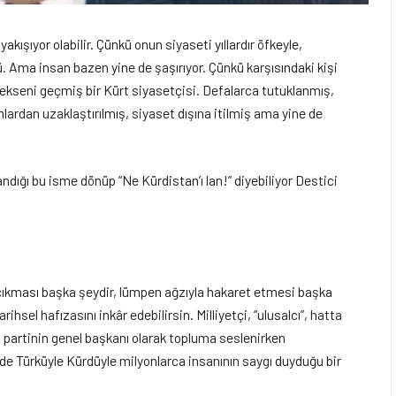
yakışıyor olabilir. Çünkü onun siyaseti yıllardır öfkeyle,
. Ama insan bazen yine de şaşırıyor. Çünkü karşısındaki kişi
sekseni geçmiş bir Kürt siyasetçisi. Defalarca tutuklanmış,
ardan uzaklaştırılmış, siyaset dışına itilmiş ama yine de
llandığı bu isme dönüp “Ne Kürdistan’ı lan!” diyebiliyor Destici
şı çıkması başka şeydir, lümpen ağzıyla hakaret etmesi başka
arihsel hafızasını inkâr edebilirsin. Milliyetçi, “ulusalcı”, hatta
l partinin genel başkanı olarak topluma seslenirken
ede Türküyle Kürdüyle milyonlarca insanının saygı duyduğu bir