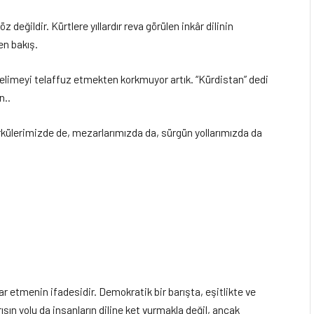
değildir. Kürtlere yıllardır reva görülen inkâr dilinin
en bakış.
kelimeyi telaffuz etmekten korkmuyor artık. “Kürdistan” dedi
n..
rkülerimizde de, mezarlarımızda da, sürgün yollarımızda da
rar etmenin ifadesidir. Demokratik bir barışta, eşitlikte ve
şın yolu da insanların diline ket vurmakla değil, ancak