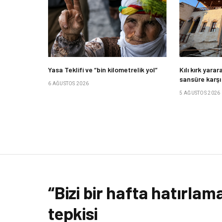
Yasa Teklifi ve “bin kilometrelik yol”
Kılı kırk yara
sansüre karş
6 AĞUSTOS 2026
5 AĞUSTOS 2026
“Bizi bir hafta hatırlama
tepkisi