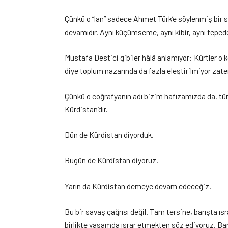
Çünkü o “lan” sadece Ahmet Türk’e söylenmiş bir söz 
devamıdır. Aynı küçümseme, aynı kibir, aynı teped
Mustafa Destici gibiler hâlâ anlamıyor: Kürtler o 
diye toplum nazarında da fazla eleştirilmiyor zate
Çünkü o coğrafyanın adı bizim hafızamızda da, tü
Kürdistan’dır.
Dün de Kürdistan diyorduk.
Bugün de Kürdistan diyoruz.
Yarın da Kürdistan demeye devam edeceğiz.
Bu bir savaş çağrısı değil. Tam tersine, barışta ıs
birlikte yaşamda ısrar etmekten söz ediyoruz. Barı