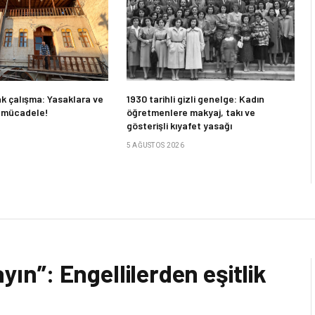
rak çalışma: Yasaklara ve
1930 tarihli gizli genelge: Kadın
ı mücadele!
öğretmenlere makyaj, takı ve
gösterişli kıyafet yasağı
5 AĞUSTOS 2026
yın”: Engellilerden eşitlik