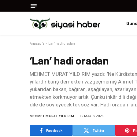
Günc
Anasayfa
»
‘Lan’ hadi oradan
‘Lan’ hadi oradan
MEHMET MURAT YILDIRIM yazdı: "Ne Kürdistan’ı la
yıllardır barış demekten vazgeçmemiş Ahmet Tü
yukarıdan bakan, bağıran, aşağılayan, azarlayan 
etmekten korkmuyor artık. Çünkü inkâr dili değil,
dile de söyleyecek tek söz var: Hadi oradan lan
MEHMET MURAT YILDIRIM
12 MAYIS 2026
Facebook
Twitter
Pi