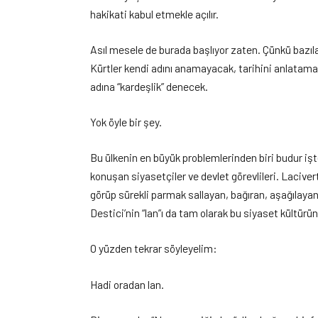
hakikati kabul etmekle açılır.
Asıl mesele de burada başlıyor zaten. Çünkü bazıla
Kürtler kendi adını anamayacak, tarihini anlatam
adına “kardeşlik” denecek.
Yok öyle bir şey.
Bu ülkenin en büyük problemlerinden biri budur işte
konuşan siyasetçiler ve devlet görevlileri. Lacive
görüp sürekli parmak sallayan, bağıran, aşağılayan,
Destici’nin “lan”ı da tam olarak bu siyaset kültürün
O yüzden tekrar söyleyelim:
Hadi oradan lan.