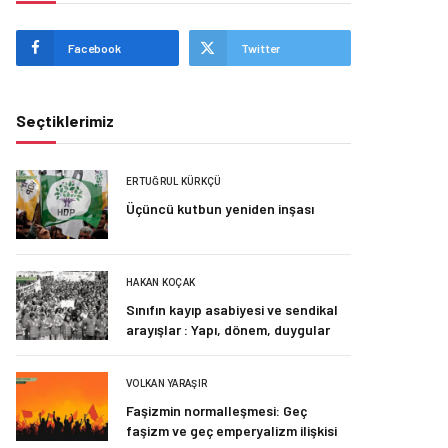
Facebook
Twitter
Seçtiklerimiz
ERTUĞRUL KÜRKÇÜ
Üçüncü kutbun yeniden inşası
HAKAN KOÇAK
Sınıfın kayıp asabiyesi ve sendikal
arayışlar : Yapı, dönem, duygular
VOLKAN YARAŞIR
Faşizmin normalleşmesi: Geç
faşizm ve geç emperyalizm ilişkisi