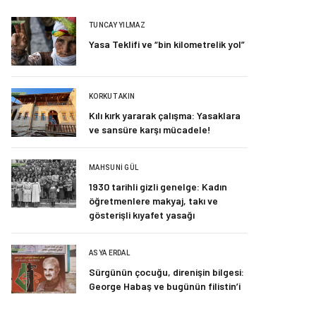
TUNCAY YILMAZ
Yasa Teklifi ve “bin kilometrelik yol”
KORKUT AKIN
Kılı kırk yararak çalışma: Yasaklara
ve sansüre karşı mücadele!
MAHSUNI GÜL
1930 tarihli gizli genelge: Kadın
öğretmenlere makyaj, takı ve
gösterişli kıyafet yasağı
ASYA ERDAL
Sürgünün çocuğu, direnişin bilgesi:
George Habaş ve bugünün filistin’i