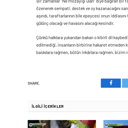
Bir zamanlar “Ne mozayiği ulan” diye bağıran bir fa
özenerek sempati, destek ve oy kazanacağını sanıy
aşındı, taraftarlarının bile epeycesi onun iddiasın
gülünç olacağı ve havasını alacağı kesindir.
Çünkü halklara yukarıdan bakan o kibirli dil kaybed
edilmediği, insanların birbirine hakaret etmeden k
baskılara rağmen, bütün inkârlara rağmen, bizim 
SHARE.
Faceboo
İLGILI İÇERIKLER