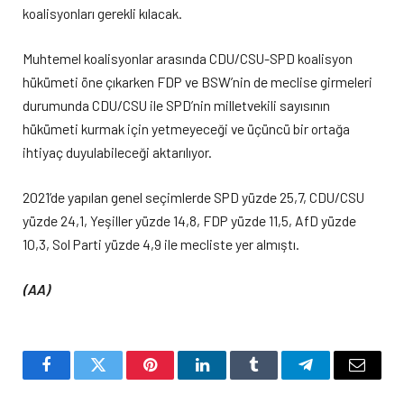
koalisyonları gerekli kılacak.
Muhtemel koalisyonlar arasında CDU/CSU-SPD koalisyon
hükümeti öne çıkarken FDP ve BSW’nin de meclise girmeleri
durumunda CDU/CSU ile SPD’nin milletvekili sayısının
hükümeti kurmak için yetmeyeceği ve üçüncü bir ortağa
ihtiyaç duyulabileceği aktarılıyor.
2021’de yapılan genel seçimlerde SPD yüzde 25,7, CDU/CSU
yüzde 24,1, Yeşiller yüzde 14,8, FDP yüzde 11,5, AfD yüzde
10,3, Sol Parti yüzde 4,9 ile mecliste yer almıştı.
(AA)
Facebook
Twitter
Pinterest
LinkedIn
Tumblr
Telegram
Email