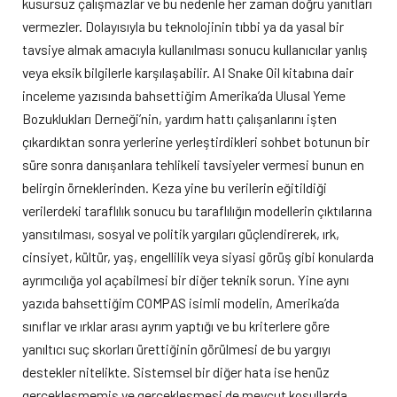
kusursuz çalışmazlar ve bu nedenle her zaman doğru yanıtları
vermezler. Dolayısıyla bu teknolojinin tıbbi ya da yasal bir
tavsiye almak amacıyla kullanılması sonucu kullanıcılar yanlış
veya eksik bilgilerle karşılaşabilir. AI Snake Oil kitabına dair
inceleme yazısında bahsettiğim Amerika’da Ulusal Yeme
Bozuklukları Derneği’nin, yardım hattı çalışanlarını işten
çıkardıktan sonra yerlerine yerleştirdikleri sohbet botunun bir
süre sonra danışanlara tehlikeli tavsiyeler vermesi bunun en
belirgin örneklerinden. Keza yine bu verilerin eğitildiği
verilerdeki taraflılık sonucu bu taraflılığın modellerin çıktılarına
yansıtılması, sosyal ve politik yargıları güçlendirerek, ırk,
cinsiyet, kültür, yaş, engellilik veya siyasi görüş gibi konularda
ayrımcılığa yol açabilmesi bir diğer teknik sorun. Yine aynı
yazıda bahsettiğim COMPAS isimli modelin, Amerika’da
sınıflar ve ırklar arası ayrım yaptığı ve bu kriterlere göre
yanıltıcı suç skorları ürettiğinin görülmesi de bu yargıyı
destekler nitelikte. Sistemsel bir diğer hata ise henüz
gerçekleşmemiş ve gerçekleşmesi de mevcut koşullarda