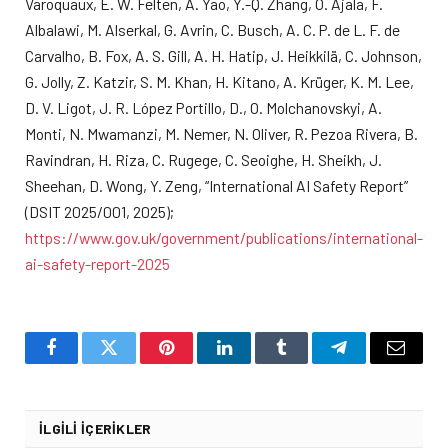
Varoquaux, E. W. Felten, A. Yao, Y.-Q. Zhang, O. Ajala, F.
Albalawi, M. Alserkal, G. Avrin, C. Busch, A. C. P. de L. F. de
Carvalho, B. Fox, A. S. Gill, A. H. Hatip, J. Heikkilä, C. Johnson,
G. Jolly, Z. Katzir, S. M. Khan, H. Kitano, A. Krüger, K. M. Lee,
D. V. Ligot, J. R. López Portillo, D., O. Molchanovskyi, A.
Monti, N. Mwamanzi, M. Nemer, N. Oliver, R. Pezoa Rivera, B.
Ravindran, H. Riza, C. Rugege, C. Seoighe, H. Sheikh, J.
Sheehan, D. Wong, Y. Zeng, “International AI Safety Report”
(DSIT 2025/001, 2025);
https://www.gov.uk/government/publications/international-
ai-safety-report-2025
Facebook
Twitter
Pinterest
LinkedIn
Tumblr
Telegram
Email
İLGILI İÇERIKLER