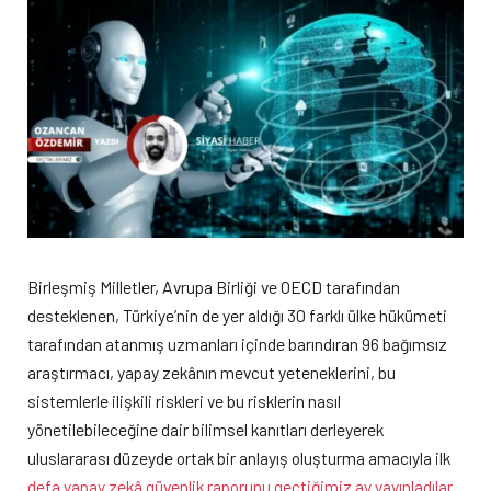
Birleşmiş Milletler, Avrupa Birliği ve OECD tarafından
desteklenen, Türkiye’nin de yer aldığı 30 farklı ülke hükümeti
tarafından atanmış uzmanları içinde barındıran 96 bağımsız
araştırmacı, yapay zekânın mevcut yeteneklerini, bu
sistemlerle ilişkili riskleri ve bu risklerin nasıl
yönetilebileceğine dair bilimsel kanıtları derleyerek
uluslararası düzeyde ortak bir anlayış oluşturma amacıyla ilk
defa yapay zekâ güvenlik raporunu geçtiğimiz ay yayınladılar.