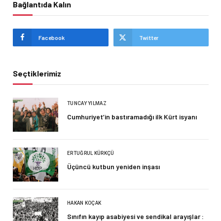
Bağlantıda Kalın
Facebook
Twitter
Seçtiklerimiz
TUNCAY YILMAZ
Cumhuriyet’in bastıramadığı ilk Kürt isyanı
ERTUĞRUL KÜRKÇÜ
Üçüncü kutbun yeniden inşası
HAKAN KOÇAK
Sınıfın kayıp asabiyesi ve sendikal arayışlar :