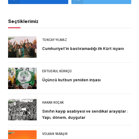
Seçtiklerimiz
TUNCAY YILMAZ
Cumhuriyet’in bastıramadığı ilk Kürt isyanı
ERTUĞRUL KÜRKÇÜ
Üçüncü kutbun yeniden inşası
HAKAN KOÇAK
Sınıfın kayıp asabiyesi ve sendikal arayışlar :
Yapı, dönem, duygular
VOLKAN YARAŞIR